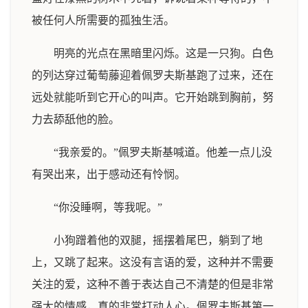
被任何人所需要的孤独生活。
明亮的光点在黑暗里闪烁。这是一只狗。白色
的列达穿过葡萄藤迎着佩罗夫斯基跑了过来，还在
远处就能听到它开心的叫声。它开始跳到胸前，努
力去舔舐他的脸。
“我亲爱的。”佩罗夫斯基喊道。他差一点儿没
有哭出来，出于感动还有怜悯。
“你没睡啊，等我呢。”
小狗蹭着他的双腿，摇摆着尾巴，躺到了地
上，又跳了起来。这没有言语的爱，这种并不需要
关注的爱，这种不善于表达自己不清楚的但是非常
强大的情感，真的非常打动人心。佩罗夫斯基第一