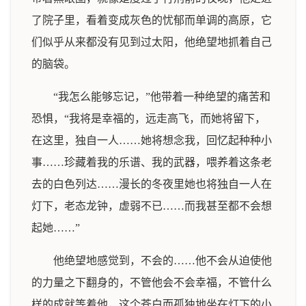
了院子里，看着变成灰色的忧郁而单调的高原，它
们似乎从来都没有见到过太阳，他绝望地抓着自己
的脑袋。
“我怎么能够忘记，”他带着一种绝望的痛苦和
恐惧，“我将是幸福的，远走高飞，而她将留下，
在这里，独自一人……她将想念我，回忆起种种小
事……珍藏着我的乐谱、我的武器，喂养着这条老
去的白色列达……漫长的冬夜里她也将独自一人在
灯下，老态龙钟，虚弱不已……而我甚至都不会想
起她……”
他绝望地感觉到，不会的……他不会从迫使他
的力量之下翻身的，不管他会不会幸福，不管什么
样的成就等着他，这个苍白而孤独地坐在灯下的小