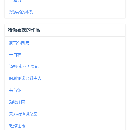
亲和力
漫游者的夜歌
猜你喜欢的作品
蒙古帝国史
辛白林
汤姆·索亚历险记
帕利亚诺公爵夫人
书与你
动物庄园
天方夜谭谋杀案
敦煌往事