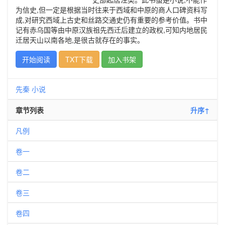
为信史,但一定是根据当时往来于西域和中原的商人口碑资料写
成,对研究西域上古史和丝路交通史仍有重要的参考价值。书中
记有赤乌国等由中原汉族祖先西迁后建立的政权,可知内地居民
迁居天山以南各地,是很古就存在的事实。
开始阅读
TXT下载
加入书架
先秦
小说
章节列表
升序↑
凡例
卷一
卷二
卷三
卷四