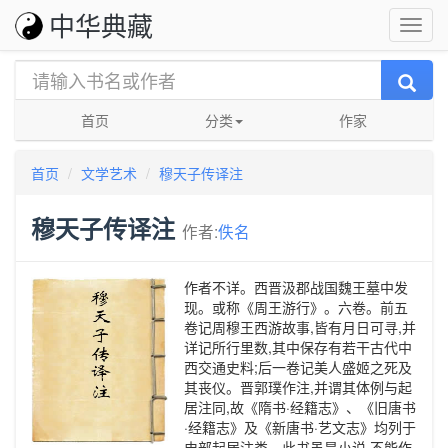
中华典藏
首页
分类
作家
首页
文学艺术
穆天子传译注
穆天子传译注
作者:
佚名
作者不详。西晋汲郡战国魏王墓中发
现。或称《周王游行》。六卷。前五
卷记周穆王西游故事,皆有月日可寻,并
详记所行里数,其中保存有若干古代中
西交通史料;后一卷记美人盛姬之死及
其丧仪。晋郭璞作注,并谓其体例与起
居注同,故《隋书·经籍志》、《旧唐书
·经籍志》及《新唐书·艺文志》均列于
史部起居注类。此书虽是小说,不能作