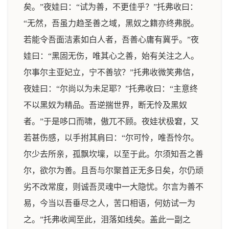
矣。”夜娃曰：“试为善，不更佳乎？”托弗收曰：
“无然，吾虽力趋圣善之域，黑奴之籍亦终弗脱。
若能令吾面洁素如白人者，吾善心庸有冀乎。”夜
娃曰：“黑固无伤，唯其心之善，始有关注之人。
尔事尔主亚妃立，宁不善欤？”托弗收微笑弗信，
夜娃曰：“尔尚以为未足耶？”托弗收曰：“主意终
不以黑奴为精品。吾逆揣世界，断无怜及黑奴
者。”于是哆口而啸，傲兀不顾。夜娃状极窘，又
若甚伤感，以手拊其肩曰：“尔可怜，唯吾怜尔。
尔少去所亲，孤飘坎壈，以至于此。尔须知吾之善
尔，欲尔为善。且吾与尔聚首正无多日矣，尔仍顽
劣不改常度，则诚吾灵魂中一大隐忧。尔言为善不
易，今当以吾垂尽之人，苦口相语，何妨试一为
之。”托弗收闻至此，泪落如线矣。盖此一副之