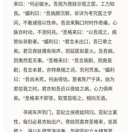
来曰：“何必破水。吾观为夜娃诊视之医，工力较
良。”媚利曰：“吾病颇沉顿，非详为考究医之学
问，不敢遽授以性命。吾迩来胸口时时作奇痛，心
脉亦时动，不测何兆。”圣格来曰：“以吾观之，病
势似非剧者。”媚利曰：“君言未出口，吾已审之
矣。君见夜娃偶有咳声，则延医如星火。及吾病，
则夷然若无事。”圣格来曰：“吾言病剧，则竟是
剧；吾言未甚，亦特悬揣之词，究何凭准。”媚利
曰：“吾尚未死，何由得信。意者陈尸于床，始为
君信我之时。君亦知吾近以夜娃之病，心力俱瘁
矣。”圣格来不即答，取雪茄吸之，相向无语。
寻闻车声到门，亚妃立挟夜娃同归。亚妃立素
性，每归必易衣始出户。夜娃则直奔圣格来，坐其
膝上，语以礼拜堂演说事。忽闻亚妃立大肆骂詈，