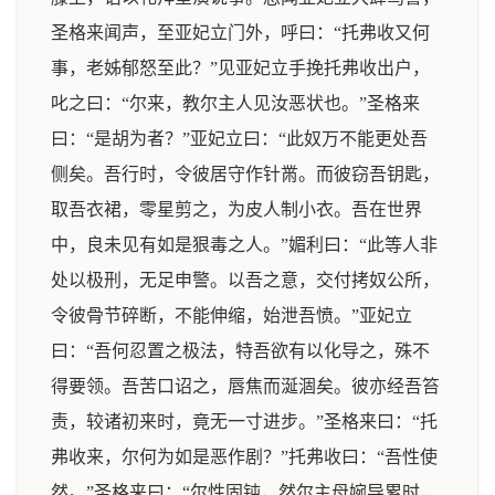
圣格来闻声，至亚妃立门外，呼曰：“托弗收又何
事，老姊郁怒至此？”见亚妃立手挽托弗收出户，
叱之曰：“尔来，教尔主人见汝恶状也。”圣格来
曰：“是胡为者？”亚妃立曰：“此奴万不能更处吾
侧矣。吾行时，令彼居守作针黹。而彼窃吾钥匙，
取吾衣裙，零星剪之，为皮人制小衣。吾在世界
中，良未见有如是狠毒之人。”媚利曰：“此等人非
处以极刑，无足申警。以吾之意，交付拷奴公所，
令彼骨节碎断，不能伸缩，始泄吾愤。”亚妃立
曰：“吾何忍置之极法，特吾欲有以化导之，殊不
得要领。吾苦口诏之，唇焦而涎涸矣。彼亦经吾笞
责，较诸初来时，竟无一寸进步。”圣格来曰：“托
弗收来，尔何为如是恶作剧？”托弗收曰：“吾性使
然。”圣格来曰：“尔性固钝，然尔主母婉导累时，