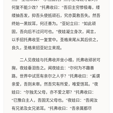
何复不能少改？”托弗收曰：“吾旧主穷惨极毒，缕
缕抽吾发，抑吾头使抵顽石，究亦莫救吾失。然吾
终始一黑奴耳，何迁善为。”亚妃立曰：“如此顽
固，吾向后不过问可也。”夜娃凝立身次，闻言，
以手招托弗收至一复室中。圣格来尾从其后侦之，
良久，圣格来招亚妃立来观。
二人见夜娃与托弗收并坐小榻，托弗收顽状可
掬，夜娃垂泪告之。闻夜娃云：“尔何为不趣善
路，世界中试觅有亲尔之人乎？”托弗收曰：“奚谓
亲爱，吾则未审。然吾究有所爱，唯爱饧耳。”夜
娃曰：“尔独无父母，亦不爱之耶？”托弗收曰：
“已豫白主人，吾固无父母也。”夜娃曰：“吾闻汝
有兄弟及女兄弟耳。”托弗收曰：“吾亲属都尽