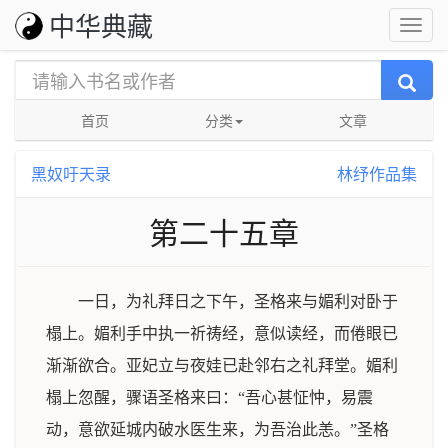
中华典藏
首页
分类
文章
黑奴吁天录
林纾作品集
第二十五章
一日，为礼拜日之下午，圣格来与媚利对卧于
榻上。媚利手中执一祈祷经，意似读经，而倦眼已
渐渐欲合。亚妃立与夜娃已赴邻右之礼拜堂。媚利
榻上忽醒，骤语圣格来曰：“吾心甚怔忡，易震
动，意欲延城内破水医生来，为吾治此恙。”圣格