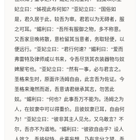
妃立曰：“姊视此布何如？”亚妃立曰：“国俗如
是，君久居于此，较吾为审。君若以为无碍者，服
之可耳。”媚利曰：“吾所有服御之物，多不称意。
又吾家旦晚将散，意检留其当意者，务取轻便，以
便远行。”亚妃立曰：“君行何速？”媚利曰：“爱而
弗雷特及律师咸以书来，令吾尽货其衣装器物与奴
婢屋宅也。”亚妃立曰：“然有一事，必与君言之。
圣格来生时，原面许汤姆自由，此言吾为佐证。今
圣格来淹然而逝，吾意请君继承其志，勿苦此
奴。”媚利曰：“何也？此事吾万不能为。汤姆之为
人，在奴隶中可以得重价。且彼奴隶已耳，自由何
为！”亚妃立曰：“彼非其主人见允，又乌敢言？不
尔，吾亦不为道地。”媚利曰：“彼欲自由乎？设人
人效之，吾将何恃。此辈妄想，乃有非分之望。吾