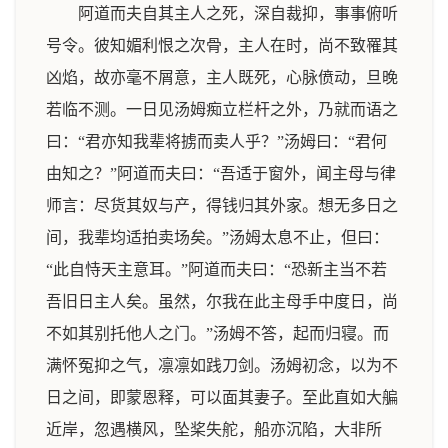
阿道而夫自其主人之死，深自裁抑，事事俯听
号令。彼知媚利恨之次骨，主人在时，尚不致罹其
凶焰，故亦毫不屑意，主人既死，心脉偾动，旦晚
若临不测。一日见汤姆痴立栏杆之外，乃就而语之
曰：“君亦知我辈将掳而卖人乎？”汤姆曰：“君何
由知之？”阿道而夫曰：“吾适于窗外，闻主母与律
师言：尽货其奴与产，得钱归其外家。想无多日之
间，我辈均适拍卖场矣。”汤姆太息不止，但曰：
“此自恃天主意耳。”阿道而夫曰：“恐新主当不若
吾旧日主人矣。虽然，尔我在此主母手中度日，尚
不如其别托他人之门。”汤姆不答，起而归寝。而
满怀冤抑之气，凛凛如践刀剑。汤姆初念，以为不
日之间，即蒙恩释，可以面其妻子。至此直如大艑
近岸，忽遇横风，坠桨失舵，船亦沉陷，大非所