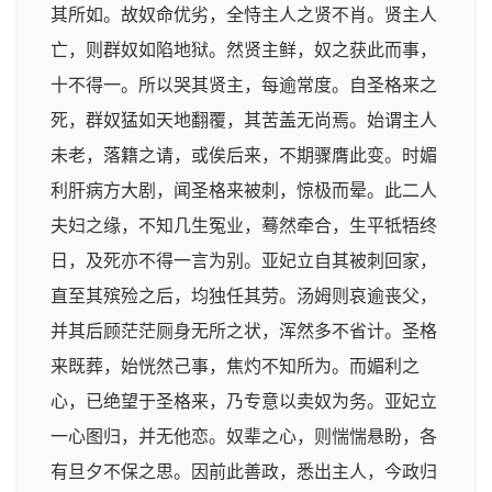
其所如。故奴命优劣，全恃主人之贤不肖。贤主人
亡，则群奴如陷地狱。然贤主鲜，奴之获此而事，
十不得一。所以哭其贤主，每逾常度。自圣格来之
死，群奴猛如天地翻覆，其苦盖无尚焉。始谓主人
未老，落籍之请，或俟后来，不期骤膺此变。时媚
利肝病方大剧，闻圣格来被刺，惊极而晕。此二人
夫妇之缘，不知几生冤业，蓦然牵合，生平牴牾终
日，及死亦不得一言为别。亚妃立自其被刺回家，
直至其殡殓之后，均独任其劳。汤姆则哀逾丧父，
并其后顾茫茫厕身无所之状，浑然多不省计。圣格
来既葬，始恍然己事，焦灼不知所为。而媚利之
心，已绝望于圣格来，乃专意以卖奴为务。亚妃立
一心图归，并无他恋。奴辈之心，则惴惴悬盼，各
有旦夕不保之思。因前此善政，悉出主人，今政归