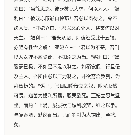
立曰：“当徐思之。彼既蒙此大辱，何以为人。”媚
利曰：“彼奴亦顾影自怜耶！吾必以畜待之，令不
齿人类。”亚妃立曰：“君以恶心处人，将来何以对
天主。”媚利曰：“吾安从恶，即彼经受此十五鞭，
亦讵有性命之虞？”亚妃立曰：“君以为不恶，吾则
以为女娃不应受此，不如杀之为当。”媚利曰：“奴
骄蹇已极，不如是不足以制之。如稍宽假，行且侵
及主人。吾所由必以压力制之，并欲穷治罗刹，为
群奴标的。”语已，张目四盼侍立之奴，眼光耿然
可畏。迦茵为媚利所瞩，股栗欲死。亚妃立忍气坚
坐，而热血上涌，屡屡欲与媚利驳辩，继之以争。
寻复吞咽，默然而出。已而罗刹为人掳出，至拷厂
矣。