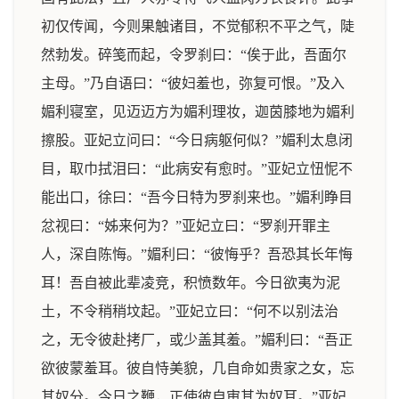
初仅传闻，今则果触诸目，不觉郁积不平之气，陡
然勃发。碎笺而起，令罗刹曰：“俟于此，吾面尔
主母。”乃自语曰：“彼妇羞也，弥复可恨。”及入
媚利寝室，见迈迈方为媚利理妆，迦茵膝地为媚利
擦股。亚妃立问曰：“今日病躯何似？”媚利太息闭
目，取巾拭泪曰：“此病安有愈时。”亚妃立忸怩不
能出口，徐曰：“吾今日特为罗刹来也。”媚利睁目
忿视曰：“姊来何为？”亚妃立曰：“罗刹开罪主
人，深自陈悔。”媚利曰：“彼悔乎？吾恐其长年悔
耳！吾自被此辈凌竞，积愤数年。今日欲夷为泥
土，不令稍稍坟起。”亚妃立曰：“何不以别法治
之，无令彼赴拷厂，或少盖其羞。”媚利曰：“吾正
欲彼蒙羞耳。彼自恃美貌，几自命如贵家之女，忘
其奴分。今日之鞭，正使彼自审其为奴耳。”亚妃