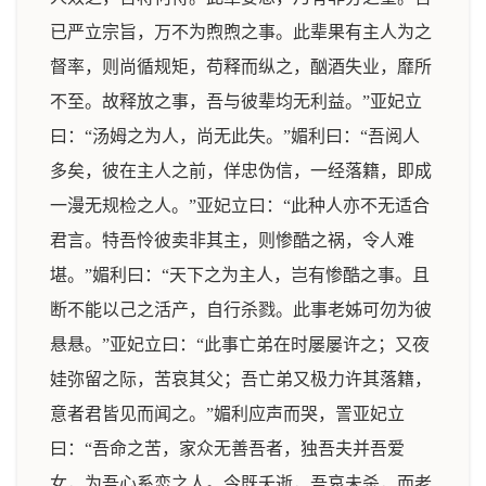
已严立宗旨，万不为煦煦之事。此辈果有主人为之
督率，则尚循规矩，苟释而纵之，酗酒失业，靡所
不至。故释放之事，吾与彼辈均无利益。”亚妃立
曰：“汤姆之为人，尚无此失。”媚利曰：“吾阅人
多矣，彼在主人之前，佯忠伪信，一经落籍，即成
一漫无规检之人。”亚妃立曰：“此种人亦不无适合
君言。特吾怜彼卖非其主，则惨酷之祸，令人难
堪。”媚利曰：“天下之为主人，岂有惨酷之事。且
断不能以己之活产，自行杀戮。此事老姊可勿为彼
悬悬。”亚妃立曰：“此事亡弟在时屡屡许之；又夜
娃弥留之际，苦哀其父；吾亡弟又极力许其落籍，
意者君皆见而闻之。”媚利应声而哭，詈亚妃立
曰：“吾命之苦，家众无善吾者，独吾夫并吾爱
女，为吾心系恋之人。今既夭逝，吾哀未杀，而老