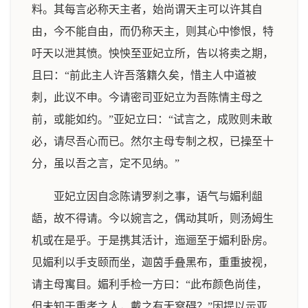
料。其每言必称天主者，始尚谓天主可以许其自
由，今不能自由，而仍称天主，则其心中惨恨，特
吁天以泄其愤。怏怏至亚妃立所，告以将卖之期，
且曰：“前此主人许吾落籍久矣，惜主人中道被
刺，此议不申。今请密司亚妃立为吾陈情主母之
前，或能如约。”亚妃立曰：“试言之，成败则未敢
必，请尽吾心而已。然尔主母专制之权，已操至十
分，虽以吾之言，定不见纳。”
亚妃立因自念陈请罗刹之事，语气与媚利龃
龉，故不得请。今以婉言之，偶动其听，则汤姆生
机或在是乎。于是携其活计，迤逦至于媚利卧房。
见媚利以手支颐而坐，迦茵手叠黑布，重重披视，
请主母寓目。媚利手检一方曰：“此布颜色尚佳，
但未知于重孝之人，戴之有无窒碍？”因提以示亚