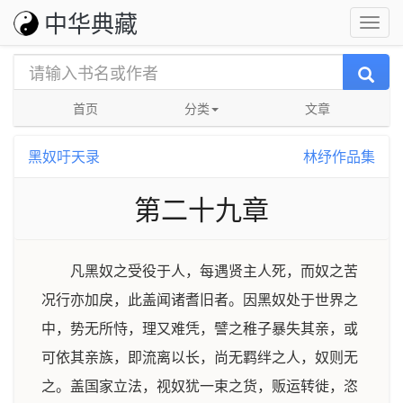
中华典藏
首页
分类
文章
黑奴吁天录
林纾作品集
第二十九章
凡黑奴之受役于人，每遇贤主人死，而奴之苦
况行亦加戾，此盖闻诸耆旧者。因黑奴处于世界之
中，势无所恃，理又难凭，譬之稚子暴失其亲，或
可依其亲族，即流离以长，尚无羁绊之人，奴则无
之。盖国家立法，视奴犹一束之货，贩运转徙，恣