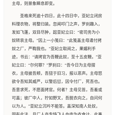
主母，则景象瞬息即变。
圣格来死逾十四日，此十四日中，亚妃立闭房
料理衣物，将整归装。忽闻叩门之声，罗刹趣入，
发如飞蓬，双目尽肿，跽亚妃立曰：“密司务为小
奴转哀主母。”因上一小笺曰：“此笺盖主母遣付拷
奴之厂，严鞫我也。”亚妃立取阅之，果媚利手
迹，书云：“请拷官为吾鞭此奴，至十五皮鞭。”亚
妃立曰：“尔何罪？”罗刹曰：“吾今日为主母摺
衣，主母披吾颊，吾狃于旧习，报以恶声。主母怒
欲令吾知其威严，以警后愆，因令付厂，死吾也。
吾意求死，不愿面拷官。何者？主母见笞，吾羞或
可盖；彼厂中人，狞如野叉，吾脱衣向之，自问何
以为人。”亚妃立沉吟不能答。盖深知南人处奴，
固有此法，且厂人亦专恃飞人血肉为衣食计。此事