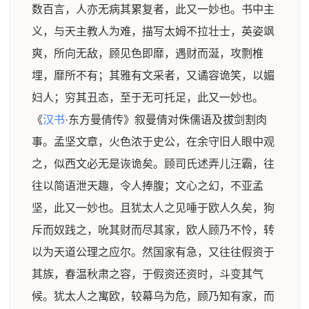
数百言，人亦无病其累复者，此又一妙也。书中主
义，与天主教人为难，描写太姆不拉壮士，英姿飒
爽，所向无敌，顾见色即靡，遇财而涎，攻剽椎
埋，靡所不有；其雅有文采者，又谲容诡笑，以媚
妇人；穷其丑态，至于无可托足，此又一妙也。
《
汉书
·东方曼倩传》叙曼倩对侏儒语及拔剑割肉
事。孟坚文章，火色浓于史公，在余守旧人眼中观
之，似西文必无是诙诡矣。顾司氏述弄儿汪霸，往
往以简语泄天趣，令人捧腹；文心之幻，不亚孟
坚，此又一妙也。且犹太人之见唾于欧人久矣，狗
斥而奴践之，吮其财而尽其家，欧人顾乃不怜，转
以为天道公理之应尔。然国家有急，又往往假资于
其族，春温秋肃之容，于假资还资时，斗变其气
候。犹太人之寓欧，较幕乌为危，顾乃知有家，而