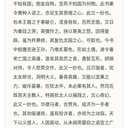
不知有国；抱金自殉，至死不知国为何物。此书果
令黄种人读之，亦足生其畏惕之心，此又一妙也。
包本王裔之于拿破仑，漆身吞炭，百死无恤，又日
为秦廷之哭；英俄怜之，挟以普奥之怒，因得复
辟。虽为祚弗修，其复仇念国之心，可取也。今书
中叙撒克逊王孙，乃嗜炙慕色，形如土偶，遂令垂
老亡国之英雄，激发其哀厉之音，愚智互形，妍娸
对待，令人悲笑交作，此又一妙也。吕贝珈者，犹
太女郎也，洞明大义，垂青英雄，又能以坚果之
力，峻斥豪暴，在犹太中，未必果有其人。然司氏
既恶天主教人，特高犹太人以摧践之，文心奇幻，
此又一妙也。华德马者，合贾充、成济为一手者
也，其劝喻诸将，虽有狡诈者，亦将为之动容。天
下以义感人，人固易动，从未闻用篡窃之语宣之广