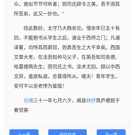
众，竟似节节可听者；则司氏辞令之美，吾不测其
所至矣，此又一妙也。”
综此数妙，太守乃大韪余论。惜余年已五十有
四，不能抱书从学生之后，请业于西师之门；凡诸
译著，均恃耳而屏目，则真吾生之大不幸矣。西国
文章大老，在法吾知仲马父子，在英吾知司各德、
哈葛德两先生；而司氏之书，涂术尤别。顾以中西
文异，虽欲私淑，亦莫得所从。嗟夫！青年学生，
安可不以余老悖为鉴哉！
光绪
三十一年七月六夕，闽县
林纾
畏庐甫叙于
春觉斋
上一章
返回目录
下一章