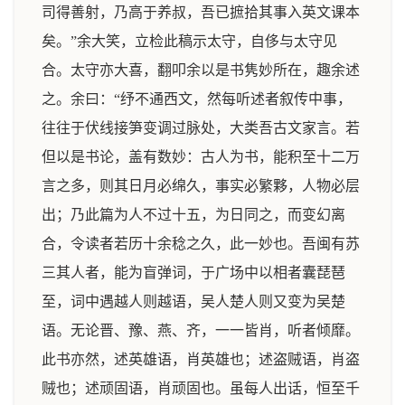
司得善射，乃高于养叔，吾已摭拾其事入英文课本
矣。”余大笑，立检此稿示太守，自侈与太守见
合。太守亦大喜，翻叩余以是书隽妙所在，趣余述
之。余曰：“纾不通西文，然每听述者叙传中事，
往往于伏线接笋变调过脉处，大类吾古文家言。若
但以是书论，盖有数妙：古人为书，能积至十二万
言之多，则其日月必绵久，事实必繁夥，人物必层
出；乃此篇为人不过十五，为日同之，而变幻离
合，令读者若历十余稔之久，此一妙也。吾闽有苏
三其人者，能为盲弹词，于广场中以相者囊琵琶
至，词中遇越人则越语，吴人楚人则又变为吴楚
语。无论晋、豫、燕、齐，一一皆肖，听者倾靡。
此书亦然，述英雄语，肖英雄也；述盗贼语，肖盗
贼也；述顽固语，肖顽固也。虽每人出话，恒至千