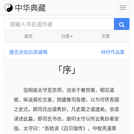
中华典藏
首页
分类
文章
撒克逊劫后英雄略
林纾作品集
「序」
伍昭扆太守至京师，访余于春觉斋，相见道
故，纵谈英伦文家，则盛推司各德，以为可侪吾国
之史迁。顾司氏出语隽妙，凡史莫之或逮矣。余适
译述此篇，即司氏书也，故叩太守以所云隽妙者安
指，太守曰：“吾稔读《吕贝珈传》，中叙壳漫黑