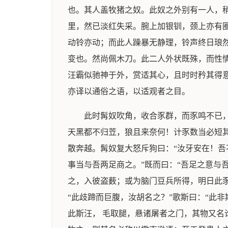
也。其人盖牧猪之奴。此奴之外别有一人，
里，然已淡红失采。腕上加银钏，颈上亦有
动铃亦动；而此人躁暴无静理，铃声终日琅
变也。然尚佩木刀。此二人外状既殊，而性
汪霸似驰神于外，赏适其心，且时时矜其得
亦译以通俗之语，以适观者之目。
此时髯奴吹角，收合豕群，而豕鸣不已
天黑都不归苙，狼且来奈何！计豕数当必短其
散奔越。髯奴复大怒斥狗曰：“汝牙安在！吾
事当与吾两足商之。”既而曰：“吾足之意与
之，入彼盗薮；或为脑门豆兵所得，明日此豕
“此歧蹄而巨腹，汝胡名之？”歌斯曰：“此
此斯汪， 毛取腿，悬诸屠者之门，其物又名