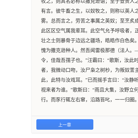
牧之，则其名必称以撒克逊语；至于登贵人之
有言。彼牛畜之生，以奴牧之，则称以英人
雾。总而言之，劳苦之事属之英奴；至烹炙成
此区区空气属我辈耳。此空气允予呼吸者，
壮之士则暴骨于边远之疆场，皓皓作白色矣
愧为撒克逊种人。然吾闻雷极那德（法人。—
令，佳哉吾孺子也。”汪霸曰：“歌斯，汝此
者，我微动口吻，汝尸枭之树杪，为叛奴詈主
此，此特与汝戏耳。”已而摇手言曰：“汝静
视来者为谁。”歌斯曰：“雨且大集，汝野立
行。而豕行辄左右窜，沿路笞叱，一一归圈
上一章