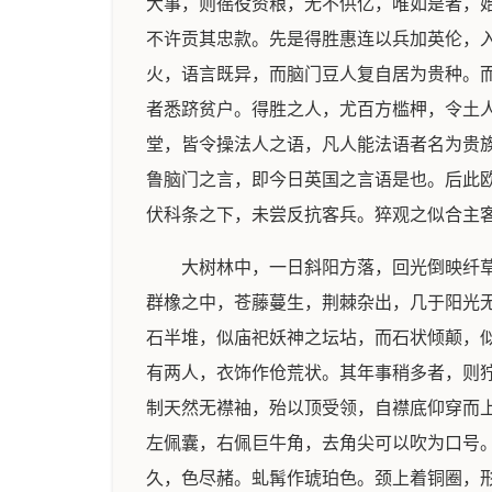
大事，则徭役资粮，无不供亿，唯如是者，
不许贡其忠款。先是得胜惠连以兵加英伦，
火，语言既异，而脑门豆人复自居为贵种。
者悉跻贫户。得胜之人，尤百方槛柙，令土
堂，皆令操法人之语，凡人能法语者名为贵
鲁脑门之言，即今日英国之言语是也。后此
伏科条之下，未尝反抗客兵。猝观之似合主
大树林中，一日斜阳方落，回光倒映纤
群橡之中，苍藤蔓生，荆棘杂出，几于阳光
石半堆，似庙祀妖神之坛坫，而石状倾颠，
有两人，衣饰作伧荒状。其年事稍多者，则
制天然无襟袖，殆以顶受领，自襟底仰穿而
左佩囊，右佩巨牛角，去角尖可以吹为口号
久，色尽赭。虬髯作琥珀色。颈上着铜圈，