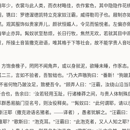
稍年少，衣裳与此人类，而衣材略佳，衣作紫色，其中隐隐作花
圈，镌曰：罗德渥德凯特立克家奴汪霸，威得勒司子也。屐制亦
然。观其服饰似贵家弄儿，颜状恒媚人，令见而愉悦者。左偏亦
情举止亦异。髯奴状至愁烦，长日行牧，焦然无欢，若就其目中
意，所操土音皆撒克逊语，唯其格于下等社会，故不能学贵人音
，方饱食橡子，罔罔不闻角声，或以身就泥，欲睡未睡，作豕态。
二三，言如不验者，吾智绌也。”乃大声嗾狗曰：“番斯！”狗
不省何物乃跛汝足，致梗吾令。”顾弄人曰：“汪霸，汝绕山沿当
吾合也，告余曰：‘汝若轻用玉趾，行诸榛莽之间，与贵人体制
群悉易脑门豆名号，则汝役释矣。’”髯奴曰：“此何谓耶，请以
非斯汪耶（撒克逊语名猪者。——译者），愚者犹解之。”汪霸曰
谁耶？”歌斯曰：“泡克耳。”汪霸曰：“此泡克者，又人人知之