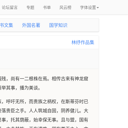
论坛留言
专题
书单
风云榜
字体设置
书文集
外国名著
国学知识
林纾作品集
凋残，尚有一二根株在焉。相传古来有神龙窟
恒举其事，播为美谈。
族，呼吁无所，而贵族之柄权，在斯蒂芬时已
旁落贵臣之手。人人筑城自固，阴养健儿。大
是事，托其荫蔽，始幸保无事。且与盟，国有