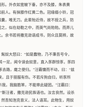
绣形。外衣如宽帔下垂，亦不及膝，朱表黄
如前人。有抹膝作红黄二色。冠缘缀小铃，冠
佩囊，唯无刀。此辈殆近侍，故不授之兵，防
观之，似在劫勒之中，而英气尚勃勃。而弄儿
吐。余书若将撒克逊语成书，则众且莫辨，故
髯奴大怒曰：“如是蠢物，乃不秉吾号令，
跛其一足，闻令误会奴意，直入豕群惊豕，豕四
豕去路，麾之使归。”汪霸慵而不动，曰：“兹
殊戾，且于丽服有伤。不若斥狗自归，听豕所
示我，我脑筋笨，不能审此疑团。”汪霸曰：
：“斯汪者，撒克逊民族语也。汝言良然。设杀
耶？然吾知泡克音义，法人语耳。此物生，用奴