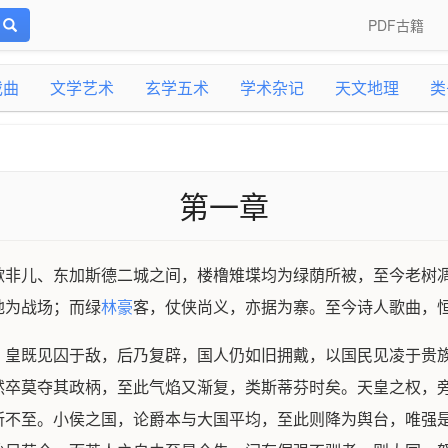
PDF古籍
戏曲
文学艺术
玄学五术
学术杂记
天文地理
类
第一章
歇非儿、东加斯德二城之间，楼橹雉堞均为绿荫所被，至今老树
地为战场；而绿
林豪
客，仗侠尚义，亦据为寨。至今诗人歌曲，
。皇既见囚于敌，后乃复辟，国人仍如旧拥戴，以国民见凌于贵
然卒莫夺其政柄，至此气焰又渐复，类斯蒂芬时矣。天皇之权，
所不至。小侯之国，论爵本与大国平均，至此则降为舆台，唯强