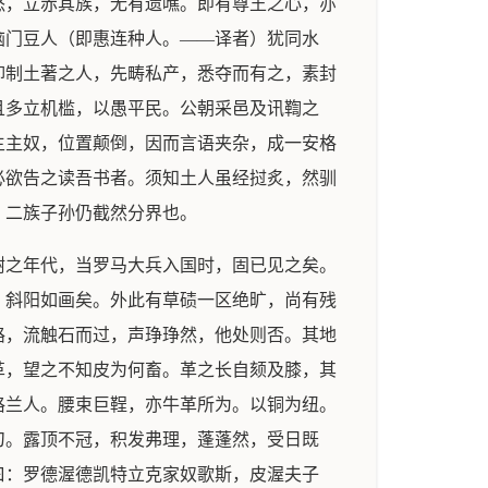
怒，立赤其族，无有遗噍。即有尊王之心，亦
脑门豆人（即惠连种人。——译者）犹同水
抑制土著之人，先畴私产，悉夺而有之，素封
且多立机槛，以愚平民。公朝采邑及讯鞫之
主主奴，位置颠倒，因而言语夹杂，成一安格
必欲告之读吾书者。须知土人虽经挝炙，然驯
，二族子孙仍截然分界也。
树之年代，当罗马大兵入国时，固已见之矣。
，斜阳如画矣。外此有草碛一区绝旷，尚有残
路，流触石而过，声琤琤然，他处则否。其地
革，望之不知皮为何畜。革之长自颏及膝，其
格兰人。腰束巨鞓，亦牛革所为。以铜为纽。
刀。露顶不冠，积发弗理，蓬蓬然，受日既
曰：罗德渥德凯特立克家奴歌斯，皮渥夫子