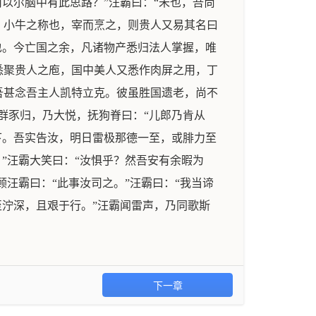
以尔脑中有此思路？”汪霸曰：“未也，吾尚
，小牛之称也，宰而烹之，则贵人又易其名曰
也。今亡国之余，凡诸物产悉归法人掌握，唯
悉聚贵人之庖，国中美人又悉作肉屏之用，丁
吾甚念吾主人凯特立克。彼虽胜国遗老，尚不
群豕归，乃大悦，抚狗脊曰：“儿郎乃肯从
下。吾实告汝，明日雷极那德一至，或腓力至
”汪霸大笑曰：“汝惧乎？然吾安有余暇为
汪霸曰：“此事汝司之。”汪霸曰：“我当谛
至泞深，且艰于行。”汪霸闻雷声，乃同歌斯
下一章