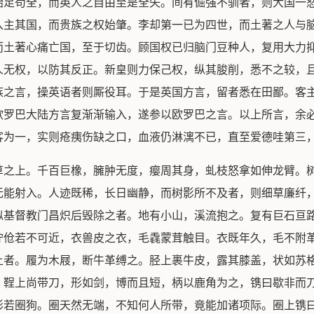
始足苟全，而英人之自由至是全失。间有倔强不驯者，则大国一
入主其国，而贵族之权始肇。李却第一已为四世，而土著之人与
而土著心痛亡国，至于切齿。顾国权已归脑门豆种人，复用大力
人无权，以防其反正。新皇则力保己权，纵其朘削，悉不之较，
族之言，操英语者则厮役耳。于是英国方言，留者悉在田鄙。客
欧罗巴大陆方言复渐渐输入，遂参以欧罗巴之言。以上所言，余
客为一，实则疮痍伤缺之口，血液仍淋漓不已，直至爱德哇第三
草之上。千百巨橡，臃肿无度，瘿周其身，虬枝怒拿如伸龙臂。
无能射入。人迹既稀，长日幽静，而树影所不及者，则细草廉纤
似基督教门昌炽后毁除之者。地有小山，溪流抱之。复有巨石亘
狞伧若不可近，衣兽皮之衣，毛毳蒙茸触目。衣既年久，毛不附
上者。履为木屐，断牛革缚之。胫上裹牛皮，露其膝盖，状如苏
。鞓上尚带刀，形如剑，博而且短，柄以鹿角为之，镌曰歇非而
形若圈狗。圈天然无端，不知何人所带，竟能加诸项际。圈上镌