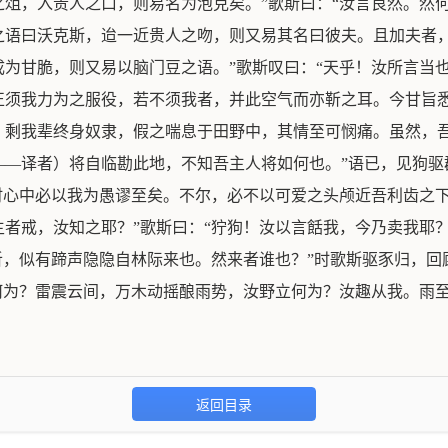
俎，入贵人之口，则易名为泡克矣。”歌斯曰：“汝言良然。然何
之语曰沃克斯，迨一近贵人之吻，则又易其名曰彼夫。且加夫者
为甘脆，则又易以脑门豆之语。”歌斯叹曰：“天乎！汝所言当
正须我力为之服役，若不须我者，并此空气而亦靳之耳。今甘旨
。剩我辈终身奴隶，假之喘息于田野中，其情至可悯痛。虽然，
—译者）将自临勘此地，不知吾主人将如何也。”语已，见狗驱
时心中必以我为愚谬至矣。不尔，必不以可爱之头颅近吾利齿之
者戒，汝知之耶？”歌斯曰：“狞狗！汝以言餂我，今乃卖我耶？
听，似有蹄声隐隐自林际来也。然来者谁也？”时歌斯驱豕归，回顾
何为？雷震云间，万木动摇酿雨势，汝野立何为？汝趣从我。雨
。
返回目录