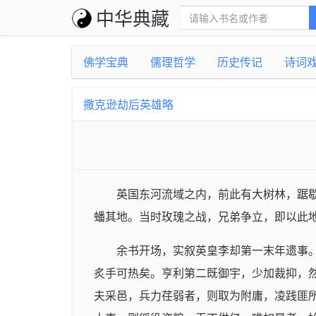
中华典藏
佛学宝典
儒理哲学
历史传记
诗词
撒克逊劫后英雄略
英国东河流域之内，前此有大树林，踞
蟠其地。当时玫瑰之战，兄弟争立，即以此
余书开场，实叙英皇李却第一末年遗事
炙手可热矣。亨利第二既御宇，少加裁抑，
夫采邑，兵力荏弱者，则取为附庸，凌践匪