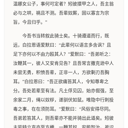
温娜女公子，事何可定者？矧彼擐甲之人，吾主翁
必与之哄，祸且不测。吾辈奴厮，固以寡言为宗
旨，今且归乎。”
今吾书当转叙此骑士矣。十骑遵道而行，既
远，白拉恩语爱默曰：“此辈何以语言多含讽？且
足下亦何以不由力殴其人？”爱默曰：“吾弟听之：
汝鞭其一，彼人又安肯见告？且吾常言撒克逊中人
未尝无勇，积愤吾辈，正非一人，方欲剚刃吾胸
耳。”白拉恩曰：“吾正欲痛笞其人，令知尊卑之
分。吾处若辈至有法。凡土俘见囚，始亦倔强，至
余家二月，绳以奴桚，遂驯伏如鼠。唯隐中行刺投
毒之事，在在须防耳。”爱默曰：“风俗安得尽同。
吾弟若笞其人，则吾辈亦不能并骑出此道矣。矧彼
主凯特立克亦至方梗，一鞭其奴，安能恕汝。弟识