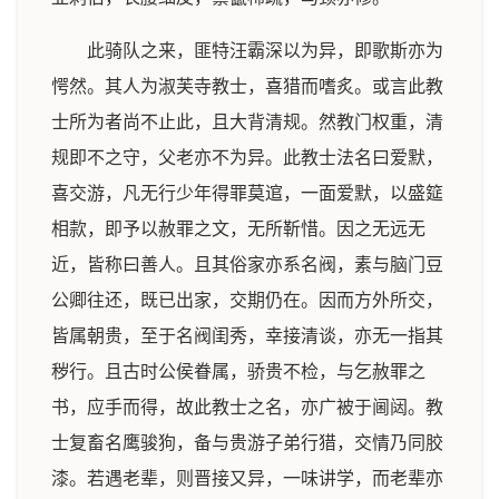
此骑队之来，匪特汪霸深以为异，即歌斯亦为
愕然。其人为淑芙寺教士，喜猎而嗜炙。或言此教
士所为者尚不止此，且大背清规。然教门权重，清
规即不之守，父老亦不为异。此教士法名曰爱默，
喜交游，凡无行少年得罪莫逭，一面爱默，以盛筵
相款，即予以赦罪之文，无所靳惜。因之无远无
近，皆称曰善人。且其俗家亦系名阀，素与脑门豆
公卿往还，既已出家，交期仍在。因而方外所交，
皆属朝贵，至于名阀闺秀，幸接清谈，亦无一指其
秽行。且古时公侯眷属，骄贵不检，与乞赦罪之
书，应手而得，故此教士之名，亦广被于阃闼。教
士复畜名鹰骏狗，备与贵游子弟行猎，交情乃同胶
漆。若遇老辈，则晋接又异，一味讲学，而老辈亦