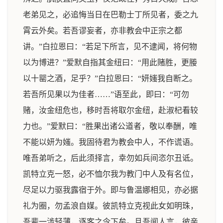
老弟见之，必追悔当日在巴勒士丁所见者，委之九
霄云外矣。若吾谬妄者，亦非教会中正宗之都
讲。”白拉恩曰：“若足下所言，见不逮闻，将何物
以为博进？”爱默自指其金纽曰：“用此赌胜，更媵
以十罂之酒，足乎？”白拉恩曰：“妍媸我自断之。
若吾所见果以为佳者……”语至此，即曰：“可勿
赌，汝金纽危也，移时吾将取尔金纽，赴淑杞看较
力也。”爱默曰：“胜果出诸公道者，敬以奉酬，唯
不能以妍为媸。我固待君为教会中人，不作谎语。
唯吾弟听之，后此须择言，幸勿如兵间恣尔丑诋。
凯特立克一怒，必不恤尔我为教门中人及有名位，
尽足以力驱我露宿于外。即与鲁温娜相见，亦必据
礼为圈，勿孟浪自媒。彼凯特立克视此女如明珠，
吾辈一涉轻薄，逐客之令下矣。且吾闻人言，彼亲