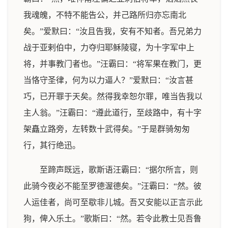
我魂魄，不特不能告公，并己路所归亦忘南北
矣。”爱默曰：“汝且告我，安有不知者。吾兄弟力
战于亚剌伯中，力夺归耶稣陵寝，为十字军中上
将，并事教门者也。”汪霸曰：“将军果在教门，更
当恪守圣律，何为以力逼人？”爱默曰：“汝言甚
巧，已开罪于天矣。然得我幸恕尔罪，唯当告我以
主人翁。”汪霸曰：“遵此道行，至歧路中，有十字
架矗立路旁，左转数十武得矣。”于是群骑匆匆
行，其行绝迅。
至蹄声既远，歌斯语汪霸曰：“据尔所言，则
此骑今夜必不能至罗德渥德矣。”汪霸曰：“然。彼
人运佳者，尚可至歇非儿城。吾又安能以正言示此
狗，俾入乐土。”歌斯曰：“然。若令此教士见吾鲁