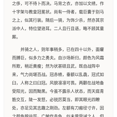
之侈，可不待卜而决。马背之衣，亦加以文绣，作
十字架与教皇冠冕状。尚有一侍者，载巨囊于别马
之上，似其行装。随后一骑，为饰少杀，然亦其宗
派中人，特位望逊耳。二人且行且语，略不顾其童
厮。
并骑之人，则年事稍多，已在四十以外，面癯
而膊巨，似多力之勇夫。自沙场新归，颜色为风霜
所欺，稍近黄瘦；然为状甚硕且武，既自战阵中
来，气力尚堪百战。冠赤帻，垂额以乱毳，冠式如
臼，人称之曰臼冠。风貌凛凛可畏。两颧在战地备
受阳光，因而黝黑。今虽不露杀人状态，而天庭青
筋交互，陡一发怒，必锐厉莫当，即其眼光四瞭
处，亦足见其志趣之刚劲。左额有刀瘢径寸许，因
之颜色貌益厉。广帔作赤色，似未曾受诫之人，但