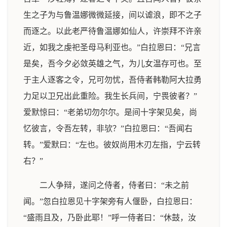
生之子为与鲁温娜微微延接，间以谑浪，即不之子
而逐之。以此老严待鲁温娜如仙人，许崇拜不许亲
近，如我之虔祀圣母马利亚也。”白拉恩曰：“兄言
是矣，吾今夕必敛英雄之气，为儿女温存可也。至
于主人逐客之令，兄可勿忧，吾侍者韩勒阿大拉勇
力足以卫兄出此重险。我生长兵间，宁畏彼者？”
爱默惊曰：“老弟切勿尔尔。是间十字架见矣，尚
忆彼言，令吾左转，非欤？”白拉恩曰：“吾闻右
转。”爱默曰：“左也。彼奴尚用木刃左指，宁云转
右？”
二人争辩，遂问之侍者，侍者曰：“未之前
闻。”忽白拉恩见十字架旁有人偃卧，白拉恩曰：
“盛雨且及，乃卧此耶！”呼一侍者曰：“休鼓，汝