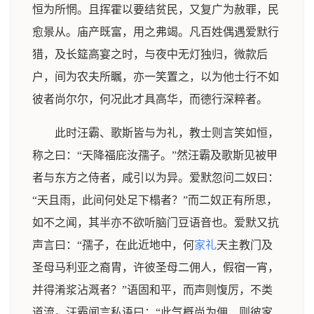
恒为所惘。且挥霍以要结贫民，又复广为赦罪，民
愈景从。庙产既富，用之弗竭。凡百姓偶遇爱默行
猎，及长筵高宴之时，与夜中无灯独归，微款后
户，间为农夫所瞩，亦一笑置之，以为他士行不如
彼者尚尔尔，何况此才具高华，而德行深粹者。
此时汪霸、歌斯皆与为礼，教士则言笑如恒，
称之曰：“天降福庇汝孺子。”然汪霸及歌斯见被甲
者与东方之侍者，咸引以为异。爱默忽问二奴曰：
“天且雨，此间何处足下榻者？”而二奴正有所思，
如不之闻，其半亦不欲听脑门豆语音也。爱默又抗
声言曰：“孺子，在此近地中，何
家礼
天主教门及
圣母马利亚之裔胄，许彼圣母二佣人，假宿一宵，
并得淆浆沾溉者？”语固和平，而声则愎厉，不类
道流。汪霸闻言私语曰：“此气概尚为佣，则彼家