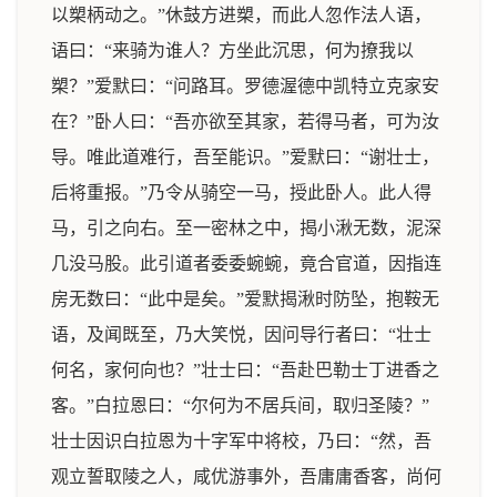
以槊柄动之。”休鼓方进槊，而此人忽作法人语，
语曰：“来骑为谁人？方坐此沉思，何为撩我以
槊？”爱默曰：“问路耳。罗德渥德中凯特立克家安
在？”卧人曰：“吾亦欲至其家，若得马者，可为汝
导。唯此道难行，吾至能识。”爱默曰：“谢壮士，
后将重报。”乃令从骑空一马，授此卧人。此人得
马，引之向右。至一密林之中，揭小湫无数，泥深
几没马股。此引道者委委蜿蜿，竟合官道，因指连
房无数曰：“此中是矣。”爱默揭湫时防坠，抱鞍无
语，及闻既至，乃大笑悦，因问导行者曰：“壮士
何名，家何向也？”壮士曰：“吾赴巴勒士丁进香之
客。”白拉恩曰：“尔何为不居兵间，取归圣陵？”
壮士因识白拉恩为十字军中将校，乃曰：“然，吾
观立誓取陵之人，咸优游事外，吾庸庸香客，尚何