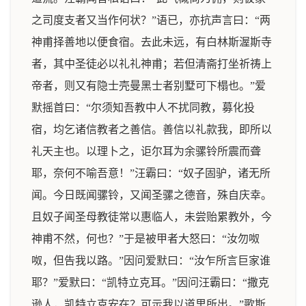
之司度支者又当作何状？”语已，亦抗声言曰：“两
神甫择善地以便食宿。去此未远，有白林斯渥斯寺
者，其中圣徒必以礼礼神甫；若但清斋打坐祈祷上
帝者，则又有隐士壳曼黑士者别墅可下榻也。”爱
默摇首曰：“尔须知吾教中人不扰同教，募化投
宿，均乞诸信教者之善信。善信以礼款我，即所以
礼天主也。以理卜之，讵尔耳为余骡铃所震而聋
耶，奈何不喻吾意！”汪霸曰：“奴子固驴，诸无所
闻。今日既闻骡铃，又闻圣骡之德音，殊自庆幸。
且奴子闻圣母教徒常以惠临人，未尝贻累教外，今
神甫不然，何也？”于是被甲者大怒曰：“汝勿呶
呶，但告我以路。”因问爱默曰：“汝乍所言巨家谁
耶？”爱默曰：“凯特立克耳。”因问汪霸曰：“撒克
逊人，凯特立克安在？可示我以道里所出。”歌斯