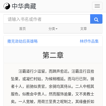
中华典藏
首页
分类
文章
撒克逊劫后英雄略
林纾作品集
第二章
汪霸道行少逗留，而蹄声愈近。汪霸且行且拾
坠栗，或凝伫村姑，为候稍稽延。而马行已到，骑
者十人，前驰似贵官，余骑均其侍从。二人中相其
服色，似教会中贵人，然而服饰逾量，又不类教士
矣。一人宽帔，用荷兰至贵之呢制之，其缘叠折如