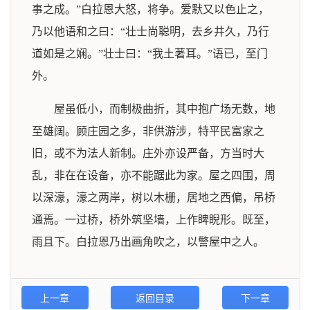
事之成。”白拉恩大怒，将争。爱默又以色止之，
乃以他语和之曰：“壮士尚聪明，去乡井久，乃行
道如是之娴。”壮士曰：“我土著耳。”语已，至门
外。
屋虽低小，而制极曲折，其中抱广场无数，地
至雄阔。顾庄园之多，非供游涉，特平民富家之
旧，或不为法人新制。庄外亦设严备，方当时大
乱，非在在设备，亦不能踞此为家。屋之四围，周
以深濠，濠之两岸，树以木栅，居地之西偏，吊桥
通焉。一过桥，桥外筑坚墙，上作睥睨形。既至，
雨且下。白拉恩乃出画角吹之，以警屋中之人。
上一章
返回目录
下一章