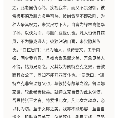
之，此老国仇心笃，疾视我辈，而又不畏强御。彼
雷极那德及腓力炙手可热，彼尚傲荡不即款附，为
种人争其权力，未尝尺寸下人。自言为绿林喜德华
子孙，以侠为命，与脑门豆世仇也。凡人恒讳其籍
贯，不为撒克逊人；彼独沾沾自喜，未尝隐其族
氏。”白拉恩曰：“兄为通人，能诗善文，工于内
媚，固令我容忍，且盛言鲁温娜之美，吾急见美人
不得，姑为兄忍之。又其奴为凯特立克之奴，吾欲
面其女公子，固知不能开罪其仆也。”爱默曰：“凯
特立克非鲁温娜父也，与彼特有葭莩之谊。鲁温娜
家世，较此老贵极矣。凯特立克自云为此女保傅，
吾思特张王之言。特爱惜此女，凡此女之动息，必
以礼为坊。至于女郎之美，我亦不能形容，至当自
辨之。肌肤直同美玉，仪范既佳，秀目天成。吾恐