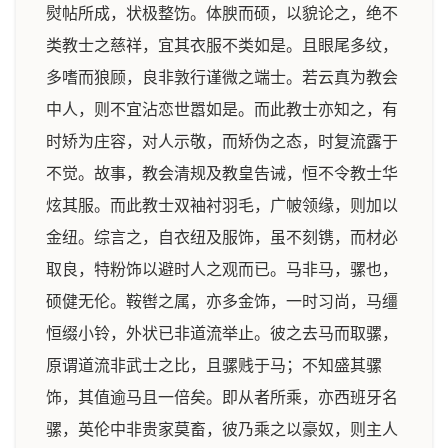
熨帖所成，状极整饬。体腴而硕，以貌论之，绝不
类教士之慈祥，宜其衣服不类如是。且眼尾多纹，
多嗜而狼顾，良非敦行谨微之端士。若云真为教会
中人，则不宜沾恋世嚣如是。而此教士亦知之，有
时矫为庄容，对人示敬，而矫伪之态，时复流露于
不觉。故事，教会清规及教皇告诫，恒不令教士华
炫其服。而此教士双袖衬羽毛，广帔领缘，则加以
金纽。综言之，自衣纽及服饰，虽不刻镌，而材必
取良，特粉饰以避时人之观而已。马非马，骡也，
硕健无伦。鞍辔之属，亦多金饰，一时习尚，马缰
恒缀小铃，外状已非道流举止。彼之去马而取骡，
原谓道流非武士之比，且骡贱于马；不知盛其骡
饰，其值逾马且一倍矣。即从者所乘，亦西班牙名
骡，英伦中非贵家莫畜，彼乃乘之以豪奴，则主人