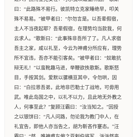
曰：“此路殊不易行。彼凯特立克家睡绝早，叩关
殊不易易。”被甲者曰：“尔勿言是。以吾辈假宿，
主人不当夜起耶？吾辈假宿，在理势均当款我，何
云求人。”歌斯曰：“此事殊非吾所了了。凡人求宿
吾主之家，咸以礼至，今云为神甫分所应有，理势
所不宜违，吾亦不能引客矣。”被甲者曰：“奴敢抗
辩无礼！”以蛮靴趣马进，举鞭欲抶歌斯。歌斯怒
目，手按其剑。爱默以骡横亘其中，令勿哄，因
曰：“白拉恩吾弟，此地非巴勒士丁战地，可毋用
武。唯此岛国之中，以礼不以力，且此地无外教之
人，何事至此？”复顾汪霸曰：“汝当知之。”因授
之以银饼曰：“凡人问路，勿论我为教门中人，在
礼宜告，即他人亦当告之，胡为靳吝作蹇态。”汪
霸曰：“然，唯神甫左偏之亚剌伯将军，汹汹然丧