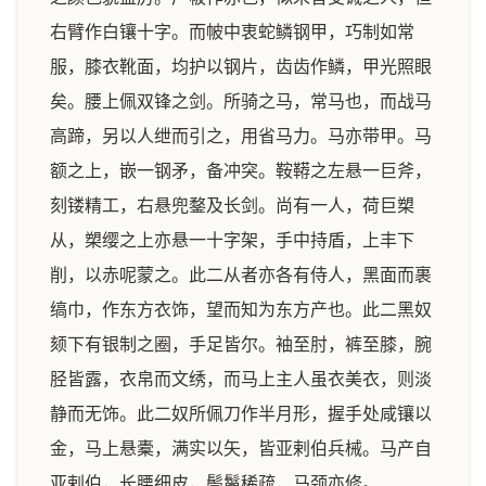
右臂作白镶十字。而帔中衷蛇鳞钢甲，巧制如常
服，膝衣靴面，均护以钢片，齿齿作鳞，甲光照眼
矣。腰上佩双锋之剑。所骑之马，常马也，而战马
高蹄，另以人绁而引之，用省马力。马亦带甲。马
额之上，嵌一钢矛，备冲突。鞍鞯之左悬一巨斧，
刻镂精工，右悬兜鍪及长剑。尚有一人，荷巨槊
从，槊缨之上亦悬一十字架，手中持盾，上丰下
削，以赤呢蒙之。此二从者亦各有侍人，黑面而裹
缟巾，作东方衣饰，望而知为东方产也。此二黑奴
颏下有银制之圈，手足皆尔。袖至肘，裤至膝，腕
胫皆露，衣帛而文绣，而马上主人虽衣美衣，则淡
静而无饰。此二奴所佩刀作半月形，握手处咸镶以
金，马上悬橐，满实以矢，皆亚剌伯兵械。马产自
亚剌伯，长腰细皮，鬃鬣稀疏，马颈亦修。