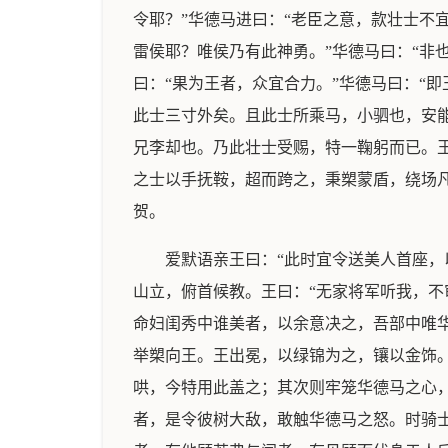
令耶？”华德马进曰：“老臣之意，款壮士不
雷侯耶？唯侯乃有此神勇。”华德马曰：“非
曰：“果为王者，众宜合力。”华德马曰：“
此士三寸外矣。且此士所乘马，小驷也，安
兄李却也。乃此壮士受赐，特一鞠躬而已。
之士以手抚鞍，超而跨之，秉槊蒙盾，绕场
贺。
爱默语亲王曰：“此时宜令送美人首座
山立，俯首候教。王曰：“无家将军听我，
命妇闺秀中谁美者，以余意决之，吾部中唯
举槊向王。王出冕，以绿锦为之，镶以金饰
哄，今特用此盖之；其次则牢笼华德马之心
者，是令彼树大敌，敢触华德马之怒。时骑