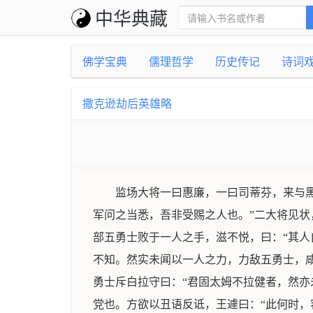
中华典藏
佛学宝典
儒理哲学
历史传记
诗词
撒克逊劫后英雄略
监场大将一曰惠廉，一曰司蒂芬，来与
军问之当悉，吾非受赐之人也。”二大将见状
部五勇士败于一人之手，滋不悦，曰：“其人
不知。然实未闻以一人之力，力敌五勇士，
勇士斥白拉守曰：“君固太姆不拉健者，然亦
党也。方欲以丑语反诋，王遽曰：“此何时，