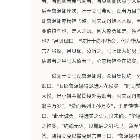
者，有他顾若弗与闻者，有见顾而伏身于人
后至鲁温娜座次，壮士立马弗动。观者万目
即鲁温娜亦精神飞越。阿失司丹始木木然，至
亚伯拉罕也，是人之战，何为憨勇如是。独
也？”吕贝珈曰：“彼壮士尚不惜命，何为惜
言？虽然，吕贝珈，汝听之，马上郎为好男
估败者之甲马为值若干，心志精神全在钱矣
迨骑士立马观鲁温娜时，众目集视约一
颂曰：“女郎鲁温娜得魁选为花侯矣！”时司
大悦，出小饼金抛掷楼外劳颂者。阿失司丹亦
翁主万岁”，“爱而弗列王孙万岁”，于是怏
曰：“此士诚勇，特选美之识力良未确。”华
之推奖。”约翰无语，以靴后之钉杙马，急至
答，凯特立克以撒克逊言启王曰：“鲁温娜