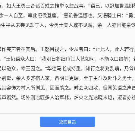
莅，如大王勇士合诸百姓之推举以监战事。”语已，以冠加鲁温娜
余一人自至，率此哑侯登座。”意讥鲁温娜也。又语骑士曰：“勇
余生平从未尝见却于人，今勇士美人咸不见贶，余一人亦固能豪
掌作笑声者在其后。王怒目视之，令从者曰：“止此人，此人若行
。”王仍语众人曰：“我明日将细审其人艺如何，不能以口给解；
足以儆众，幸王囚之。”华德马老成持重，知行之将兆乱萌，乃耸
赴别墅，余人多寄宿人家，备明日更瞩。至于主斗及赴斗之勇士
盖其容饰为村人所创见，因而羡之。时会众四散，但闻笑语之声
其声嚣然。场外则冶匠多人治军器，炉火之光达晓未熄，逻者亦
返回目录