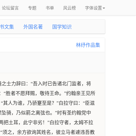
论坛留言
专题
书单
风云榜
字体设置
书文集
外国名著
国学知识
林纾作品集
之士力辞曰：“吾入时已告诸北门监者，将
：“胜者不愿拜赐，敬待王命。”约翰亲王见所
“其人为谁，乃骄蹇至是？”白拉守曰：“臣滋
坠骑，乃似箭之离弦也。”时有圣约翰党中
两把土耳，此宁非劣！”白拉守者，太姆不拉
：“须之，余方欲询其姓名，彼立马者遽违吾教