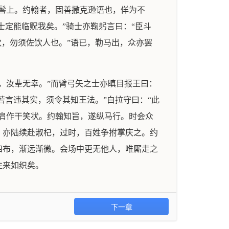
髻上。约翰者，固善撒克逊语也，佯为不
士定能临贶我矣。”骑士亦鞠躬言曰：“臣斗
饮，勿须佐饮人也。”语已，勒马出，众亦罢
，汝辈无幸。”而臂弓矢之士亦瞋目报王曰：
若言违其实，须令其知王法。”白拉守曰：“此
肩作干笑状。约翰知旨，遂纵马行。时会众
，亦陆续赴淑杞，过时，百姓争拊掌庆之。约
四布，渐远渐微。会场中更无他人，唯厮走之
往来如织矣。
下一章