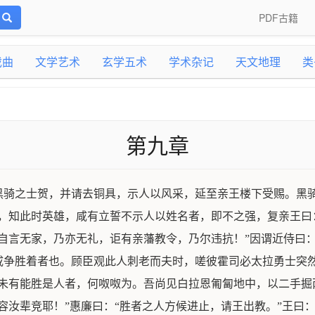
PDF古籍
戏曲
文学艺术
玄学五术
学术杂记
天文地理
类
第九章
黑骑之士贺，并请去铜具，示人以风采，延至亲王楼下受赐。黑骑
，知此时英雄，咸有立誓不示人以姓名者，即不之强，复亲王曰
自言无家，乃亦无礼，讵有亲藩教令，乃尔违抗！”因谓近侍曰：
咸争胜着者也。顾臣观此人刺老而夫时，嗟彼霍司必太拉勇士突然
未有能胜是人者，何呶呶为。吾尚见白拉恩匍匐地中，以二手掘
容汝辈竞耶！”惠廉曰：“胜者之人方候进止，请王出教。”王曰