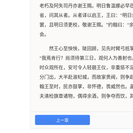
老朽及阿失司丹亦谢王赐。明日鲁温娜必早
省，问其从者。从者译以启王，王曰：“明日
罢，且明日须更校，敬谢王赐。”约翰曰：“
会。
然王心至怏怏，陡回顾，见先时臂弓抵
“我焉肯行？尚须待第三日，观何人为善射也
时众观所在，安可令人轻藐王仪，非重惩不
分门出，大半赴淑杞城，而故家贵阀，则争
翰王至时，民亦鼓掌，非怀德，畏威然也。
夫清检旗章诸物，偶得余酒，则争夺而饮，
上一章