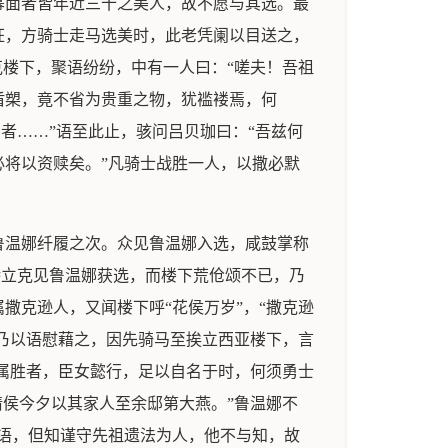
幂面者皆年近三十之美人，故不愿与其选。最
狂，方骑士走马选美时，此老凭阑以目送之，
克楼下，聚语纷纷，中有一人曰：“嗟夫！吾祖
盾槊，竟不省为贵重之物，犹褴褛焉，何
者……”语至此止，骇问吕贝珈曰：“吾兹何
将以资赎矣。”凡骑士战胜一人，以撒必默
鲁温娜纤履之次。众见鲁温娜入选，咸鼓掌称
特立克见鲁温娜获选，而楼下荒伧颂不已，乃
撒克逊人，又闻楼下呼“花侯万岁”，“撒克逊
，乃以语慰藉之，因先骑马至挨立西亚楼下，言
应属胜者，臣女懿行，足以自名于时，何须勇士
请侯今夕以其家人至余邸第大燕。”鲁温娜不
语，但知谨守先祖遗法为人，他不与知，故