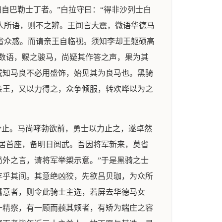
自巴勒士丁者。”白拉守曰：“得非沙列士白
何人所语，则不之辨。王闻言大震，微语华德马
以省众惑。而请亲王自临视。须知李却王躯硕高
数语，赐之骏马，尚疑其作答之声，果为其
咸知马良不必用盛饰，始见其为良马也。黑骑
亲王，又以力得之，众争倾服，转欢哗以为之
令止。马尚哮勃欲前，勇士以力止之，遂卓然
居首座，备明日阅武。吾因将军新来，莫省
外之言，请将军举槊示意。”于是黑骑之士
存乎其间。其意绝凶狡，先欲吕贝珈，为众所
属意者，则令此骑士主选，若屏去华德马女
一精察，有一顾而赪其颊者，有矫为端庄之容