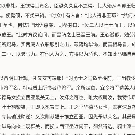
宜以非礼。王欲得其真名，臣恐久久且不之得。其人殆从李却王归
也。侯健硕，不类来骑。”时众中有人言：“此人得非王耶？”然
即王至也，何怯？”因语惠廉、司蒂芬曰：“汝二人以壮士面王，
能载王。”此时方议论间，而黑骑之士已至王前。王心滋疑，勉劳
王所赐马，实两厩人衣彩服引之出，鞍鞯均华饰，而善相马者，
凡二匝，以验马力。在他人为之，方将以为骄也，不知此马赐自
，以备明日壮观，礼又安可缺耶！”时勇士之马适至楼前，王出教
不审将军名，特就盾上所书者称将军。余所定章，宜令将军选美人
华德马女挨立西亚最美无上，汝择之可也。唯大权属汝，我特作局
。壮士翘槊锋，王即以冕置其上。王之举华德马女也，盖有深意
，令其输诚助逆；又次则献媚于挨立西亚，因先予以荣名。其最
士纵马向楼上观群美，而挨立西亚坐近阑干，翘然待选。骑士逐