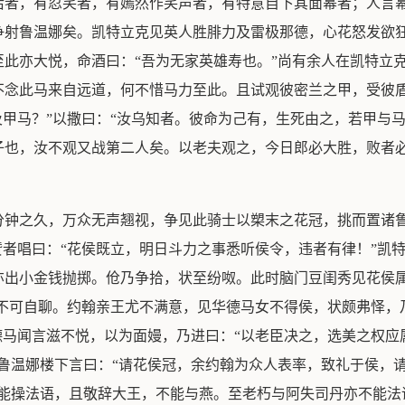
后者，有忍笑者，有嫣然作笑声者，有特意自下其面幂者；人言
争射鲁温娜矣。凯特立克见英人胜腓力及雷极那德，心花怒发欲
此亦大悦，命酒曰：“吾为无家英雄寿也。”尚有余人在凯特立
不念此马来自远道，何不惜马力至此。且试观彼密兰之甲，受彼
及甲马？”以撒曰：“汝乌知者。彼命为己有，生死由之，若甲与马
子也，汝不观又战第二人矣。以老夫观之，今日郎必大胜，败者必
。
分钟之久，万众无声翘视，争见此骑士以槊末之花冠，挑而置诸
赞者唱曰：“花侯既立，明日斗力之事悉听侯令，违者有律！”凯
出小金钱抛掷。伧乃争拾，状至纷呶。此时脑门豆闺秀见花侯属
怏不可自聊。约翰亲王尤不满意，见华德马女不得侯，状颇弗怿
德马闻言滋不悦，以为面嫚，乃进曰：“以老臣决之，选美之权
鲁温娜楼下言曰：“请花侯冠，余约翰为众人表率，致礼于侯，
不能操法语，且敬辞大王，不能与燕。至老朽与阿失司丹亦不能法