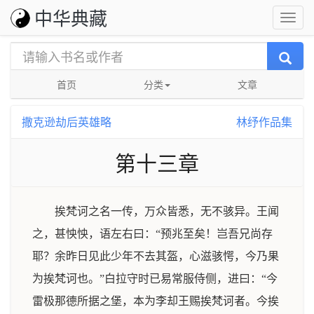
中华典藏
首页
分类
文章
撒克逊劫后英雄略
林纾作品集
第十三章
挨梵诃之名一传，万众皆悉，无不骇异。王闻
之，甚怏怏，语左右曰：“预兆至矣！岂吾兄尚存
耶？余昨日见此少年不去其盔，心滋骇愕，今乃果
为挨梵诃也。”白拉守时已易常服侍侧，进曰：“今
雷极那德所据之堡，本为李却王赐挨梵诃者。今挨