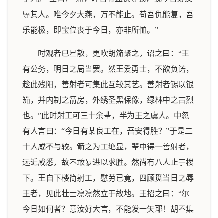
辱其人。唯今夕大燕，万不能止。苟吾仇能复，吾
乐能极，即宝位丧于今日，亦非所恤。”
时观者已星散，更吹胡笳聚之，诏之曰：“王
有公务，明日之局当罢。然王爱勇士，不欲负诺，
趁此残阳，善射者可集此互较其艺。善射者锡以银
笳，并内制之箭房，外绣圣黑保像，绿林中之古烈
也。”此时射工可三十余辈，半为王之虞人。中忽
有人言曰：“今日有某良工在，吾安得胜？”于是二
十人咸不与较。箭之为工绝显，辈中得一善射者，
远近咸悉，故不敢暴进以求胜。然尚有八人止于楼
下。王自下楼简射工，慰劳已竟，四顾觅当日之辱
王者，见此壮士凛凛然立于故地。王招之曰：“尔
今日如何者？意汝好大言，不能发一矢耶！胡不集