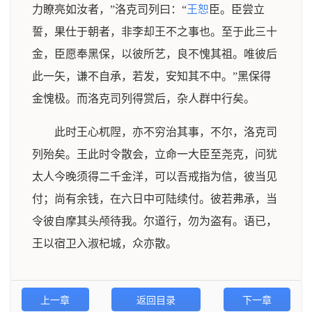
力瞭亮如汝者，”洛克司列曰：“
王恕
臣。臣尝立
誓，果仕于朝者，非李却王不之事也。至于此三十
金，臣愿奉黑保，以彼所艺，良不愧其祖。唯彼后
此一矢，谦不自承，若发，安知其不中。”黑保得
金愧极。而洛克司列得赏后，杂人群中行矣。
此时王心杌陧，亦不穷治其事，不尔，洛克司
列殆矣。王此时令散会，立命一大臣至尧克，问犹
太人今晚须得二千金洋，可以吾戒指为信，彼当见
付；尚有余钱，在六日中可陆续付。彼若弗承，当
令彼自摩其头颅待我。尔道行，勿为盗有。语已，
王以宿卫入淑杞城，众亦散。
上一章
返回目录
下一章