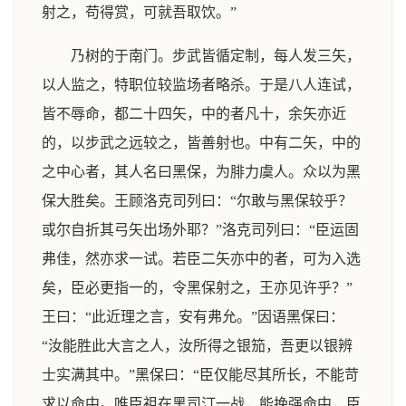
射之，苟得赏，可就吾取饮。”
乃树的于南门。步武皆循定制，每人发三矢，
以人监之，特职位较监场者略杀。于是八人连试，
皆不辱命，都二十四矢，中的者凡十，余矢亦近
的，以步武之远较之，皆善射也。中有二矢，中的
之中心者，其人名曰黑保，为腓力虞人。众以为黑
保大胜矣。王顾洛克司列曰：“尔敢与黑保较乎？
或尔自折其弓矢出场外耶？”洛克司列曰：“臣运固
弗佳，然亦求一试。若臣二矢亦中的者，可为入选
矣，臣必更指一的，令黑保射之，王亦见许乎？”
王曰：“此近理之言，安有弗允。”因语黑保曰：
“汝能胜此大言之人，汝所得之银笳，吾更以银辨
士实满其中。”黑保曰：“臣仅能尽其所长，不能苛
求以命中。唯臣祖在黑司汀一战，能挽强命中，臣