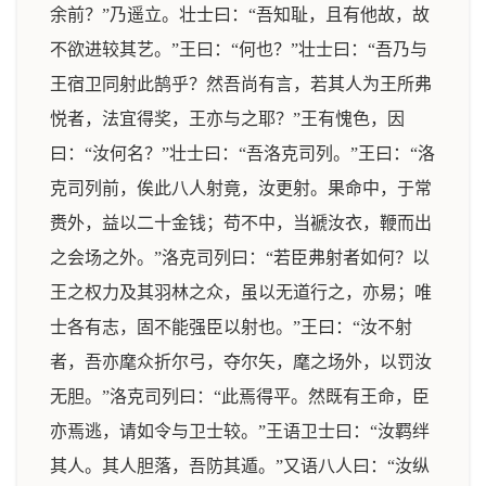
余前？”乃遥立。壮士曰：“吾知耻，且有他故，故
不欲进较其艺。”王曰：“何也？”壮士曰：“吾乃与
王宿卫同射此鹄乎？然吾尚有言，若其人为王所弗
悦者，法宜得奖，王亦与之耶？”王有愧色，因
曰：“汝何名？”壮士曰：“吾洛克司列。”王曰：“洛
克司列前，俟此八人射竟，汝更射。果命中，于常
赉外，益以二十金钱；苟不中，当褫汝衣，鞭而出
之会场之外。”洛克司列曰：“若臣弗射者如何？以
王之权力及其羽林之众，虽以无道行之，亦易；唯
士各有志，固不能强臣以射也。”王曰：“汝不射
者，吾亦麾众折尔弓，夺尔矢，麾之场外，以罚汝
无胆。”洛克司列曰：“此焉得平。然既有王命，臣
亦焉逃，请如令与卫士较。”王语卫士曰：“汝羁绊
其人。其人胆落，吾防其遁。”又语八人曰：“汝纵