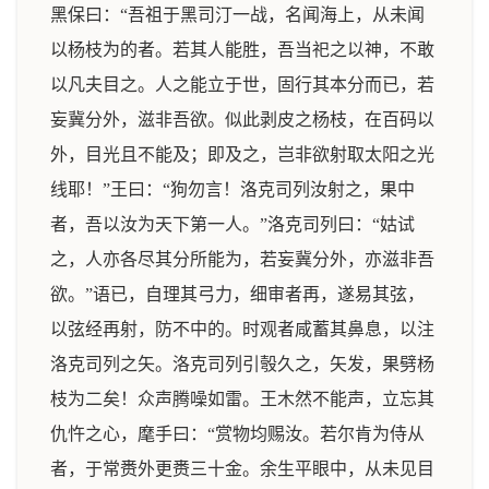
黑保曰：“吾祖于黑司汀一战，名闻海上，从未闻
以杨枝为的者。若其人能胜，吾当祀之以神，不敢
以凡夫目之。人之能立于世，固行其本分而已，若
妄冀分外，滋非吾欲。似此剥皮之杨枝，在百码以
外，目光且不能及；即及之，岂非欲射取太阳之光
线耶！”王曰：“狗勿言！洛克司列汝射之，果中
者，吾以汝为天下第一人。”洛克司列曰：“姑试
之，人亦各尽其分所能为，若妄冀分外，亦滋非吾
欲。”语已，自理其弓力，细审者再，遂易其弦，
以弦经再射，防不中的。时观者咸蓄其鼻息，以注
洛克司列之矢。洛克司列引彀久之，矢发，果劈杨
枝为二矣！众声腾噪如雷。王木然不能声，立忘其
仇忤之心，麾手曰：“赏物均赐汝。若尔肯为侍从
者，于常赉外更赉三十金。余生平眼中，从未见目