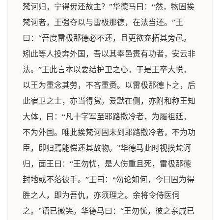
梵诃归，宁得毋还故主？”华德马曰：“然，物固挨
梵诃者，王强夺以与雷极那德，在法当还。”王
曰：“吾度雷极那德必不还，且更欲充拓其旁邑。
矧此等人投奔外国，吾以其奉邑赉有功者，安云非
法。”王此言本以要结护卫之心，于是王卒大悦，
以王为重念其劳，不吝重赉。以雷极那德卜之，后
此宿卫之士，亦当得赏。爱默在侧，亦附和称王知
大体，曰：“凡十字军至耶路撒冷者，为履祖廷，
不为外国。唯此挨梵诃固未到耶路撒冷者，不为功
臣，即归焉能偿还其故物。”华德马此时视挨梵诃
归，面王曰：“王勿忧，是人伤重且死，雷极那德
封地或不落彼手。”王曰：“勿论如何，今日固为得
胜之人，即为吾仇，亦须理之。余将令侍医伺
之。”语已微笑。华德马曰：“王勿忧，彼之亲戚已