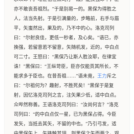
亦不敢丧吾祖烈。”于是别易一的。黑保为得胜之
人，法当先射。于是引满量的，步略前，右手与眉
平，矢蚩然出，果及的，乃不中的心。洛克司列
曰：“尔射良佳，更低一秒者，及心矣。”语已，亦
挽强，若留意若不留意，矢随机发，近的，中白点
可二寸。王怒曰：“黑保乃让斯人胜汝耶，在律宜
诛！”黑保曰：“王纵苛臣，臣亦仅能贡其所长，不
能求多于臣也。在昔吾祖……”语未竟，
王力
斥之
曰：“尔祖何为？趣射，不胜死矣！”黑保于是复
射，因忆洛克司列之言，注矢果少低，适中白点。
众哔然称善。王语洛克司列曰：“汝尚何言？”洛克
司列曰：“的中白点仅一星，已为黑保占得。今臣
发矢，当抵去其矢，不留的中也。”乃引弓发，适
中黑保矢上，矢锋触其翎，剖黑保之矢而两之。观