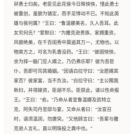
舁勇士归矣。老臣见此花侯今日殊怏怏，惜此勇士
被重创，虽貌为镇定，而手足悸动不已。不知此英
雄与侯何属？”王曰：“鲁温娜美名，久入吾耳。此
女究何氏？”爱默曰：“为撒克逊贵族，家拥重资，
风貌绝美，在千百闺秀中莫逾其万一，尤物也。以
物类方之，可名为乳香没药。”王曰：“彼固怏怏，
余为择一脑门豆人婿之，乃仍弗乐耶？彼为吾臣
仆，吾即可司其婚姻。”因语白拉守曰：“汝愿婿其
家否？彼家富，当不负汝。”白拉守曰：“主公赐我
新妇，并得嫁资，臣胡不乐。臣获此，请以性命报
王。”王曰：“俞。”乃命从者宣鲁温娜及凯特立
克、阿失司丹至邸与宴，又命从者曰：“汝宣召
时，语须温润，勿唐突。”又他顾言曰：“吾辈与撒
克逊人言礼，直以明珠投之粪中也。”