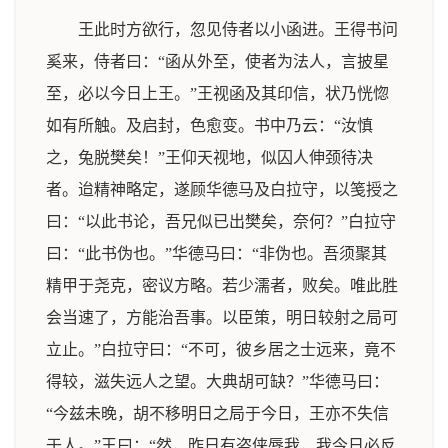
王此时方欲行，忽见侍者以小函进。王得书问
奚来，侍者曰：“函从外至，使者为法人，言披星
至，必以今日上王。”王视函及其印信，状乃恍惚
如有所触。及启封，色愈变。书中乃云：“汝慎
之，兔脱樊矣！”王仰天视地，似囚人伸颈待决
者。迨精神略定，遂顾华德马及白拉守，以笺授之
曰：“以此书论，吾兄似已出樊矣，奈何？”白拉守
曰：“此书伪也。”华德马曰：“非伪也。吾须聚其
精甲于尧克，密议方略。若少濡者，败矣。唯此胜
会当速了，方能治吾事。以臣策，明日较射之局可
立止。”白拉守曰：“不可，彼乡居之士远来，竟不
得较，滋失远人之望。大典胡可缺？”华德马曰：
“今兹未晚，胡不移明日之局于今日，王亦不失信
于人。”王曰：“然，昨日有盗侠辱我，我今日必反