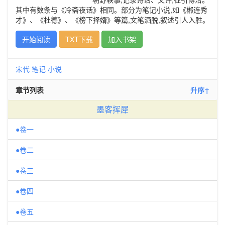
其中有数条与《冷斋夜话》相同。部分为笔记小说,如《郴连秀
才》、《杜德》、《榜下择婿》等篇,文笔洒脱,叙述引人入胜。
开始阅读
TXT下载
加入书架
宋代
笔记
小说
章节列表
升序↑
墨客挥犀
●卷一
●卷二
●卷三
●卷四
●卷五