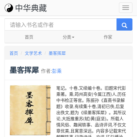
中华典藏
首页
分类
作家
首页
文学艺术
墨客挥犀
墨客挥犀
作者:
彭乘
笔记。十卷,又续编十卷。旧题宋代彭
乘著。乘,筠州高安(今属江西)人,历任
中书检正等官。陈振孙《直斋书录解
题》收录,有续集十卷,清初已佚,后复
出佚文,题为《续墨客挥犀》。其所议
论,大抵推重苏(轼)黄(庭坚)。所载人
情风俗、趣闻轶事、品诗评词,不仅文
章优美,且寓意深远。内容多记载宋代
朝野轶事,记录诗话、文评,征引博洽。