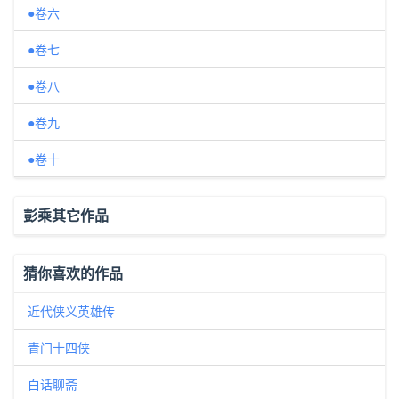
●卷六
●卷七
●卷八
●卷九
●卷十
彭乘其它作品
猜你喜欢的作品
近代侠义英雄传
青门十四侠
白话聊斋