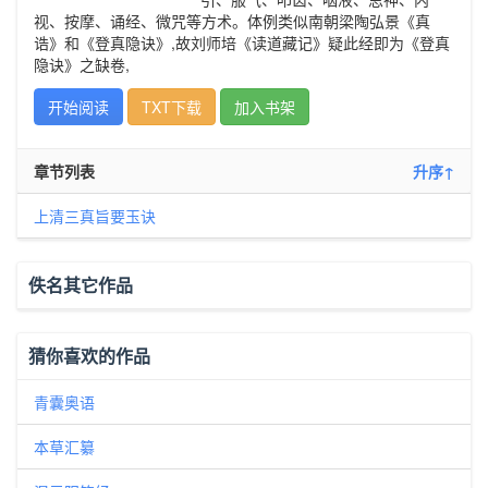
视、按摩、诵经、微咒等方术。体例类似南朝梁陶弘景《真
诰》和《登真隐诀》,故刘师培《读道藏记》疑此经即为《登真
隐诀》之缺卷,
开始阅读
TXT下载
加入书架
章节列表
升序↑
上清三真旨要玉诀
佚名其它作品
猜你喜欢的作品
青囊奥语
本草汇纂