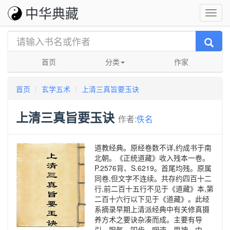
中华典藏
首页
分类
作家
首页
玄学五术
上清三真旨要玉诀
上清三真旨要玉诀
作者:
佚名
道教经典。原经卷数不详,约成书于南
北朝。《正统道藏》收入残本一卷。
P.2576背、S.6219。首尾均残。原属
同卷,但文字不连续。共存约四百十二
行,前二百十五行不见于《道藏》本,第
二百十六行以下见于《道藏》。此经
系摘录早期上清派经典中有关修真摄
养方术之要诀杂凑而成。主要有导
引、服气、叩齿、咽液、思神、内