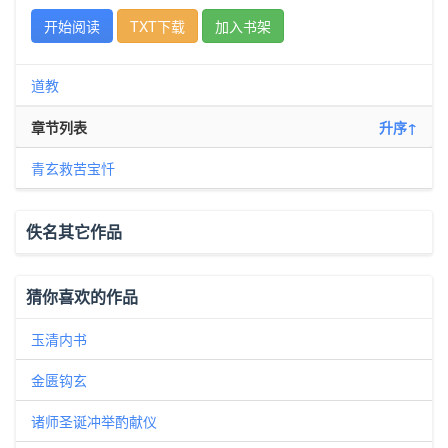
开始阅读
TXT下载
加入书架
道教
章节列表
升序↑
青玄救苦宝忏
佚名其它作品
猜你喜欢的作品
玉清内书
金匮钩玄
诸师圣诞冲举酌献仪