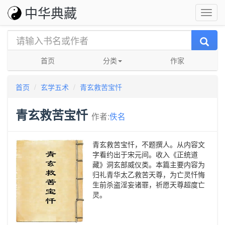
中华典藏
首页
分类
作家
首页
玄学五术
青玄救苦宝忏
青玄救苦宝忏
作者:
佚名
青玄救苦宝忏，不题撰人。从内容文
字看约出于宋元间。收入《正统道
藏》洞玄部威仪类。本篇主要内容为
归礼青华太乙救苦天尊，为亡灵忏悔
生前杀盗淫妄诸罪，祈愿天尊超度亡
灵。