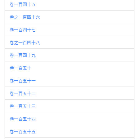
卷一百四十五
卷之一百四十六
卷一百四十七
卷之一百四十八
卷一百四十九
卷一百五十
卷一百五十一
卷一百五十二
卷一百五十三
卷一百五十四
卷一百五十五