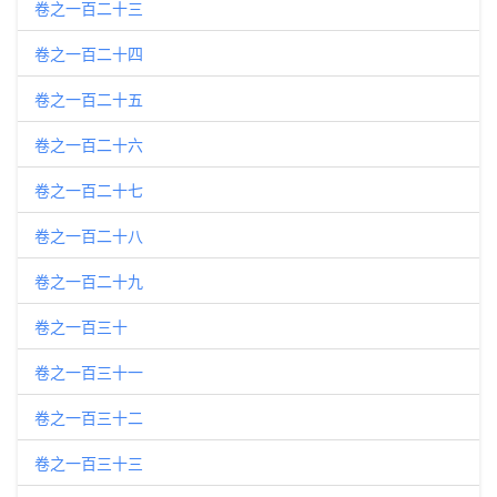
卷之一百二十三
卷之一百二十四
卷之一百二十五
卷之一百二十六
卷之一百二十七
卷之一百二十八
卷之一百二十九
卷之一百三十
卷之一百三十一
卷之一百三十二
卷之一百三十三