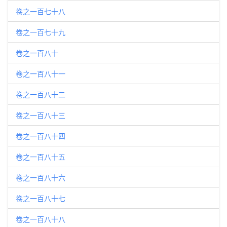
卷之一百七十八
卷之一百七十九
卷之一百八十
卷之一百八十一
卷之一百八十二
卷之一百八十三
卷之一百八十四
卷之一百八十五
卷之一百八十六
卷之一百八十七
卷之一百八十八