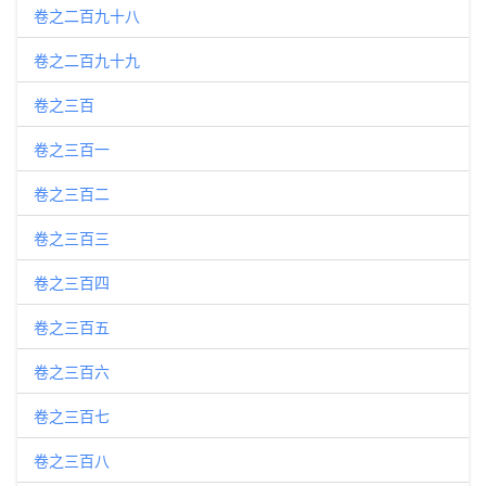
卷之二百九十八
卷之二百九十九
卷之三百
卷之三百一
卷之三百二
卷之三百三
卷之三百四
卷之三百五
卷之三百六
卷之三百七
卷之三百八