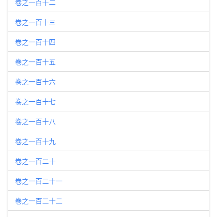
卷之一百十二
卷之一百十三
卷之一百十四
卷之一百十五
卷之一百十六
卷之一百十七
卷之一百十八
卷之一百十九
卷之一百二十
卷之一百二十一
卷之一百二十二