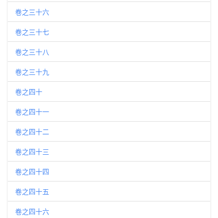
卷之三十六
卷之三十七
卷之三十八
卷之三十九
卷之四十
卷之四十一
卷之四十二
卷之四十三
卷之四十四
卷之四十五
卷之四十六