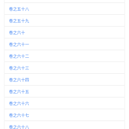
卷之五十八
卷之五十九
卷之六十
卷之六十一
卷之六十二
卷之六十三
卷之六十四
卷之六十五
卷之六十六
卷之六十七
卷之六十八