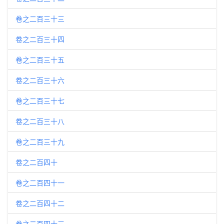
卷之二百三十三
卷之二百三十四
卷之二百三十五
卷之二百三十六
卷之二百三十七
卷之二百三十八
卷之二百三十九
卷之二百四十
卷之二百四十一
卷之二百四十二
卷之二百四十三