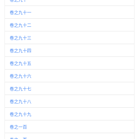
卷之九十一
卷之九十二
卷之九十三
卷之九十四
卷之九十五
卷之九十六
卷之九十七
卷之九十八
卷之九十九
卷之一百