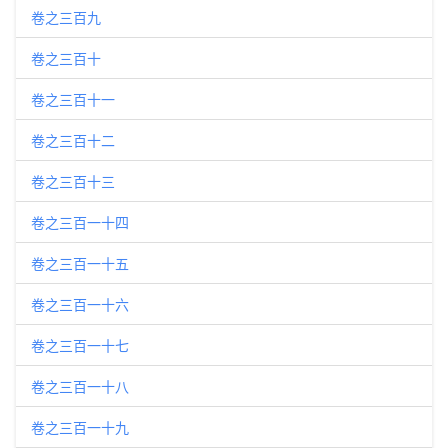
卷之三百九
卷之三百十
卷之三百十一
卷之三百十二
卷之三百十三
卷之三百一十四
卷之三百一十五
卷之三百一十六
卷之三百一十七
卷之三百一十八
卷之三百一十九