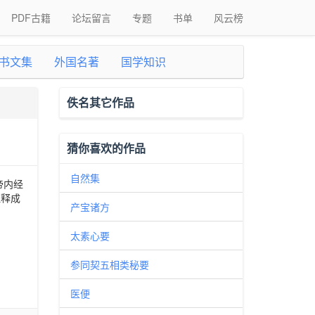
PDF古籍
论坛留言
专题
书单
风云榜
书文集
外国名著
国学知识
佚名其它作品
猜你喜欢的作品
自然集
帝内经
注释成
产宝诸方
太素心要
参同契五相类秘要
医便