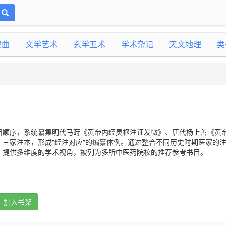
戏曲
文学艺术
玄学五术
学术杂记
天文地理
类
目顺序，系统纂集明代马莳《黄帝内经灵枢注证发微》、唐代杨上善《黄
》三家注本，形成"经注对应"的编纂体例。通过整合不同历史时期医家的
》提供多维度的学术视角，被列为多所中医药院校的推荐参考书目。
加入书架