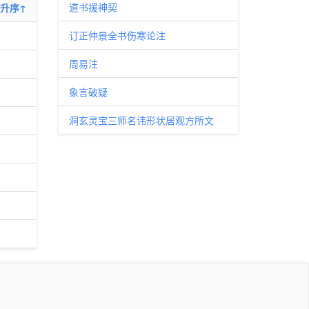
道书援神契
升序↑
订正仲景全书伤寒论注
周易注
象言破疑
洞玄灵宝三师名讳形状居观方所文