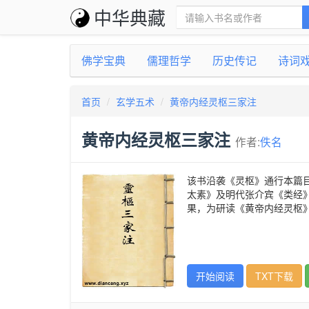
中华典藏
佛学宝典
儒理哲学
历史传记
诗词
首页
玄学五术
黄帝内经灵枢三家注
黄帝内经灵枢三家注
作者:
佚名
该书沿袭《灵枢》通行本篇
太素》及明代张介宾《类经
果，为研读《黄帝内经灵枢
开始阅读
TXT下载