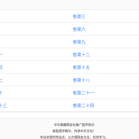
卷第三
卷第六
卷第九
一
卷第十二
四
卷第十五
七
卷第十八
十
卷第二十一
十三
卷第二十四
中华典藏网旨在推广国学知识
吸取国学精华，传承中华文化！
本站非营利性站点，以方便网友为主，仅供学习。