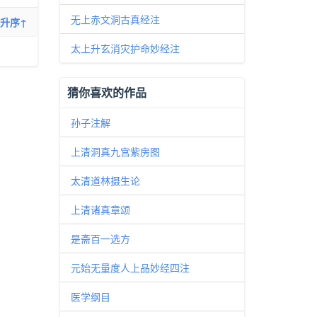
无上赤文洞古真经注
升序↑
太上升玄消灾护命妙经注
猜你喜欢的作品
孙子注解
上清洞真九宫紫房图
太清道林摄生论
上清诸真章颂
是斋百一选方
元始无量度人上品妙经四注
医学纲目