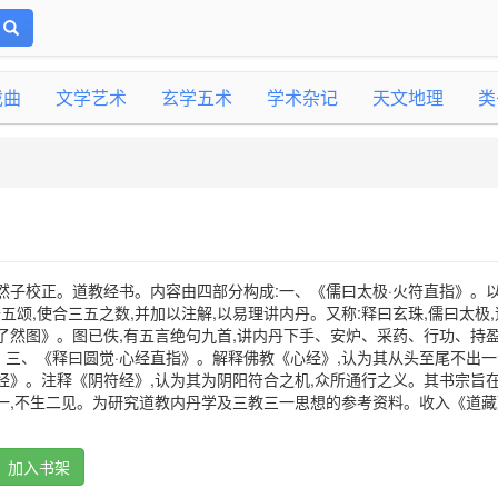
戏曲
文学艺术
玄学五术
学术杂记
天文地理
类
然子校正。道教经书。内容由四部分构成:一、《儒曰太极·火符直指》。
五颂,使合三五之数,并加以注解,以易理讲内丹。又称:释曰玄珠,儒曰太极,
了然图》。图已佚,有五言绝句九首,讲内丹下手、安炉、采药、行功、持
三、《释曰圆觉·心经直指》。解释佛教《心经》,认为其从头至尾不出一个
经》。注释《阴符经》,认为其为阴阳符合之机,众所通行之义。其书宗旨
一,不生二见。为研究道教内丹学及三教三一思想的参考资料。收入《道藏
加入书架