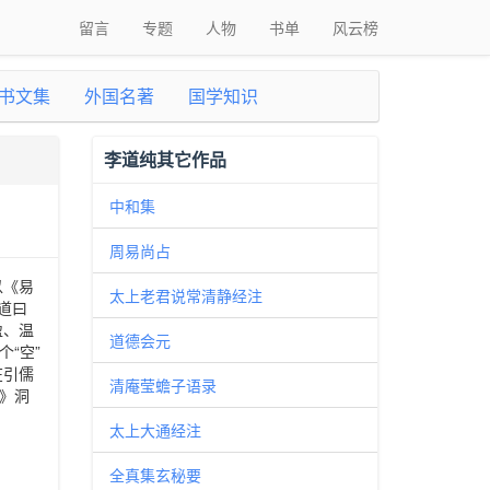
留言
专题
人物
书单
风云榜
书文集
外国名著
国学知识
李道纯其它作品
中和集
周易尚占
以《易
太上老君说常清静经注
道曰
盈、温
道德会元
“空”
在引儒
清庵莹蟾子语录
》洞
太上大通经注
全真集玄秘要