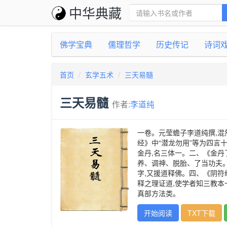
中华典藏
佛学宝典
儒理哲学
历史传记
诗词
首页
玄学五术
三天易髓
三天易髓
作者:
李道纯
一卷。元莹蟾子李道纯撰,混
经》中“潜龙勿用”等为四言十
金丹,名三体一。二、《金丹
养、调神、脱胎、了当功夫。
字,又援道释佛。四、《阴符
释之理证道,使学者知三教本
真部方法类。
开始阅读
TXT下载