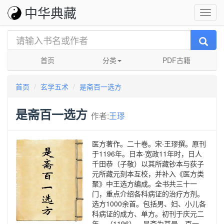
中华典藏
首页
分类
PDF古籍
首页
玄学五术
是斋百一选方
是斋百一选方
作者:
王璆
医方著作。二十卷。宋·王璆撰。原刊
于1196年。日本·宽政11年时，日人
千田恭（子敬）以其所藏钞本与荻子
元所藏元刻本互校，并补入《医方类
聚》中王选方编成。全书共三十一
门，重点介绍各科病证的治疗方剂。
选方1000余首。包括男、妇、小儿各
科病证的成方、单方。初刊于庆元二
年 （1196）。是斋为其号，百一