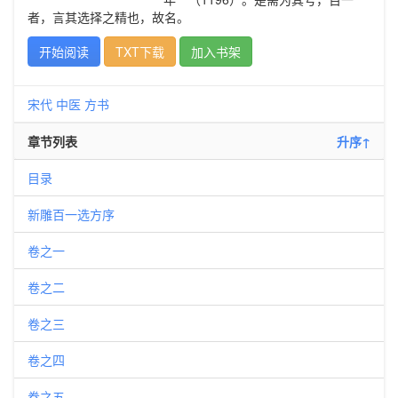
者，言其选择之精也，故名。
开始阅读
TXT下载
加入书架
宋代
中医
方书
章节列表
升序↑
目录
新雕百一选方序
卷之一
卷之二
卷之三
卷之四
卷之五