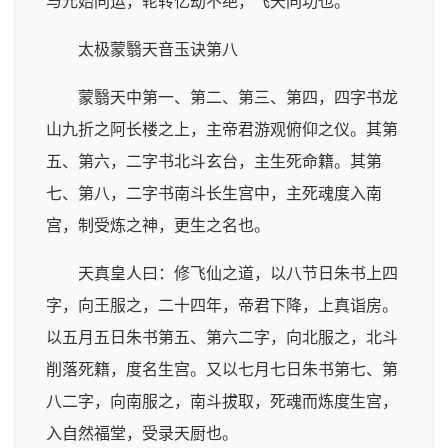
与元始同运，轮转亿劫不绝，飞天同功也。
太极蒙翳天音玉诀第八
蒙翳天中第一、第二、第三、第四，四字书龙
山九折之阿长楼之上，主帝君游观俯仰之仪。其第
五、第六，二字书北斗玄台，主生死命籍。其第
七、第八，二字书南斗长生宫中，主死魂度入南
宫，制受炼之神，更生之名也。
天真皇人曰：修飞仙之道，以八节日朱书上四
字，向王服之，二十四年，帝君下降，上真诣房。
以五月五日朱书第五、第六二字，向北服之，北斗
削落死籍，度名生宫。又以七月七日朱书第七、第
八二字，向南服之，南斗拔取，死魂而炼度生宫，
入自然福堂，受录天厨也。