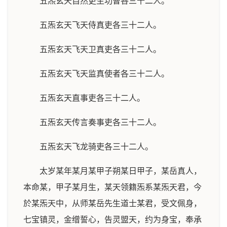
五炁玄天自然更生功曹各三十二人。
五炁玄天飞天侍真吏各三十二人。
五炁玄天飞天卫真吏各三十二人。
五炁玄天飞天监真使者各三十二人。
五炁玄天直事吏各三十二人。
五炁玄天传言奏事吏各三十二人。
五炁玄天飞龙骑吏各三十二人。
太岁某年某月某甲子朔某日甲子，某岳真人，
本命某，甲子某月生，某天领籍炁系某炁天君，今
於某炁天中，从师某岳先生道士某君，受文佩身，
七宝镇灵，金缯誓心，告灵盟天，约为身宝，奉承