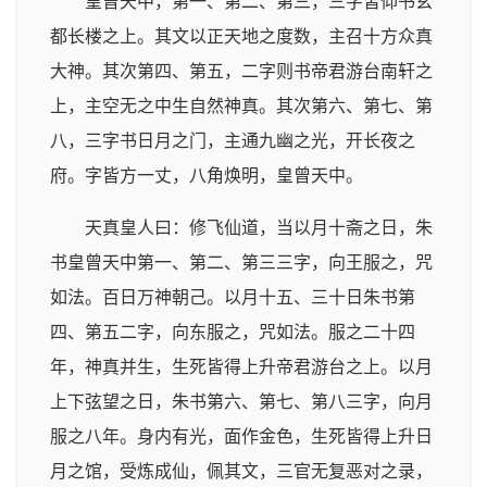
皇曾天中，第一、第二、第三，三字皆仰书玄
都长楼之上。其文以正天地之度数，主召十方众真
大神。其次第四、第五，二字则书帝君游台南轩之
上，主空无之中生自然神真。其次第六、第七、第
八，三字书日月之门，主通九幽之光，开长夜之
府。字皆方一丈，八角焕明，皇曾天中。
天真皇人曰：修飞仙道，当以月十斋之日，朱
书皇曾天中第一、第二、第三三字，向王服之，咒
如法。百日万神朝己。以月十五、三十日朱书第
四、第五二字，向东服之，咒如法。服之二十四
年，神真并生，生死皆得上升帝君游台之上。以月
上下弦望之日，朱书第六、第七、第八三字，向月
服之八年。身内有光，面作金色，生死皆得上升日
月之馆，受炼成仙，佩其文，三官无复恶对之录，