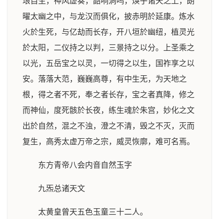
琅自生，神风虚奏，韶响洞呜，焕乎诸天之上，朗
曜太幽之中，与龙汉而俱化，披赤明於延康。炼水
火於生死，与亿劫而长存，开八垣於幽纽，植灵光
於太阳，二仪持之以判，三景持之以分。上圣乘之
以光，五岳宝之以灵，一切得之以生，国祚享之以
安。落落大范，巍巍高尊，有中生无，为天地之
根，得之者不死，奉之者长存，宝之者真降，修之
而神仙，度死骸於长夜，练生魂於朱宫，妙化之文
出於自然，混之不浊，澄之不清，毁之不灭，灭而
复生，高秀太虚万帝之宗，威灵恢廓，难可名焉。
东方青帝八会内音自然玉字
九炁总诸天文
太黄皇曾天五色玉童三十二人。