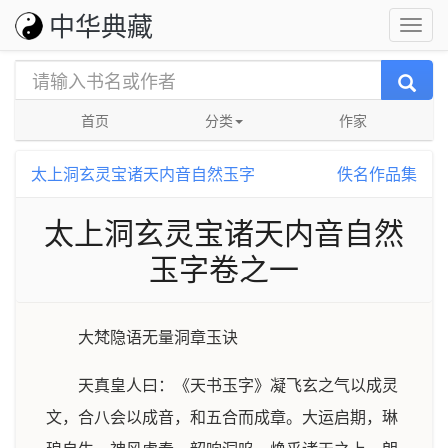
中华典藏
首页
分类
作家
太上洞玄灵宝诸天内音自然玉字
佚名作品集
太上洞玄灵宝诸天内音自然
玉字卷之一
大梵隐语无量洞章玉诀
天真皇人曰：《天书玉字》凝飞玄之气以成灵
文，合八会以成音，和五合而成章。大运启期，琳