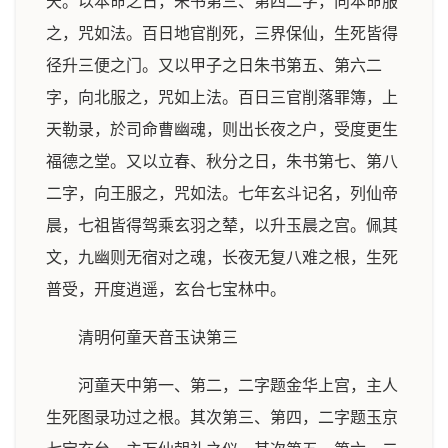
天。以本命之日，朱书第三、第四二字，向本命服
之，咒如法。百日地官削死，三界保仙，生死皆得
径升三便之门。又以甲子之日朱书第五、第六二
字，向北服之，咒如上法。百日三官削落罪簿，上
天勒录，於司命曹幽魂，则出长夜之户，受度更生
福德之堂。又以立春、秋分之日，朱书第七、第八
二字，向王服之，咒如法。七年玄斗记名，列仙帝
晨，七祖皆得驾乘玄羽之辇，以升玉晨之宫。佩其
文，九幽则无宿对之魂，长夜无复八难之根，生死
普受，开度逍遥，玄台七宝林中。
清明何童天音玉诀第三
河童天中第一、第二，二字题金华上宫，主人
生死图录功过之根。其次第三、第四，二字题玉京