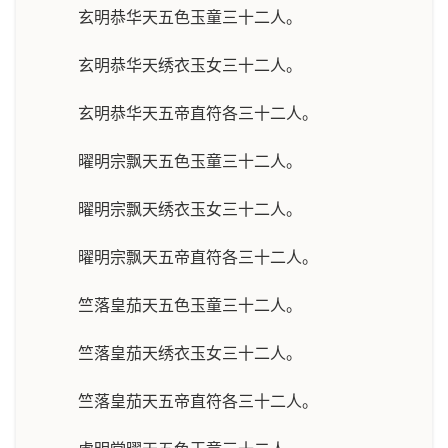
玄明恭华天五色玉童三十二人。
玄明恭华天绣衣玉女三十二人。
玄明恭华天五帝直符各三十二人。
曜明宗飘天五色玉童三十二人。
曜明宗飘天绣衣玉女三十二人。
曜明宗飘天五帝直符各三十二人。
竺落皇茄天五色玉童三十二人。
竺落皇茄天绣衣玉女三十二人。
竺落皇茄天五帝直符各三十二人。