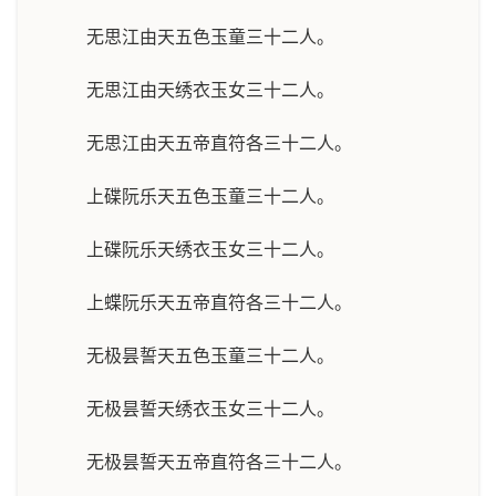
无思江由天五色玉童三十二人。
无思江由天绣衣玉女三十二人。
无思江由天五帝直符各三十二人。
上碟阮乐天五色玉童三十二人。
上碟阮乐天绣衣玉女三十二人。
上蝶阮乐天五帝直符各三十二人。
无极昙誓天五色玉童三十二人。
无极昙誓天绣衣玉女三十二人。
无极昙誓天五帝直符各三十二人。