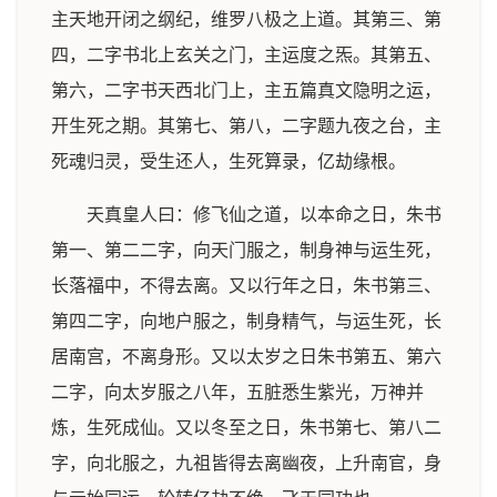
主天地开闭之纲纪，维罗八极之上道。其第三、第
四，二字书北上玄关之门，主运度之炁。其第五、
第六，二字书天西北门上，主五篇真文隐明之运，
开生死之期。其第七、第八，二字题九夜之台，主
死魂归灵，受生还人，生死算录，亿劫缘根。
天真皇人曰：修飞仙之道，以本命之日，朱书
第一、第二二字，向天门服之，制身神与运生死，
长落福中，不得去离。又以行年之日，朱书第三、
第四二字，向地户服之，制身精气，与运生死，长
居南宫，不离身形。又以太岁之日朱书第五、第六
二字，向太岁服之八年，五脏悉生紫光，万神并
炼，生死成仙。又以冬至之日，朱书第七、第八二
字，向北服之，九祖皆得去离幽夜，上升南官，身