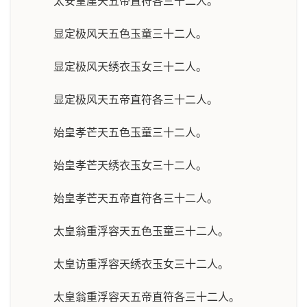
太安皇崖天五帝直符各三十二人。
显定极风天五色玉童三十二人。
显定极风天绣衣玉女三十二人。
显定极风天五帝直符各三十二人。
始皇孝芒天五色玉童三十二人。
始皇孝芒天绣衣玉女三十二人。
始皇孝芒天五帝直符各三十二人。
太皇翁重浮容天五色玉童三十二人。
太皇访重浮容天绣衣玉女三十二人。
太皇翁重浮容天五帝直符各三十二人。