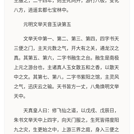
王服之，二十四年，则生死同升，游行八极，变化
八方，逍遥玄都七宝林中。
元明文举天音玉诀第五
文举天中第一、第二、第三、第四，四字书天
三便之门，主天元数之气，开大有之关，通龙汉之
真。其第五、第六，二字书融生之台。融生是南极
上元之游台也，主诸真人玉女散五和之香，以散天
中之文。其第七、第八，二字书紫阳之馆，主灵风
之气，迅庆云之输。天书皆方一丈，八角焕明文举
天中。
天真皇人曰：修飞仙之道，以戊戌、戊辰日，
朱书文举天中上四字，向天门服之，生死皆得度阳
九之灾，生更始之中，上游三界之庭，身入三便之