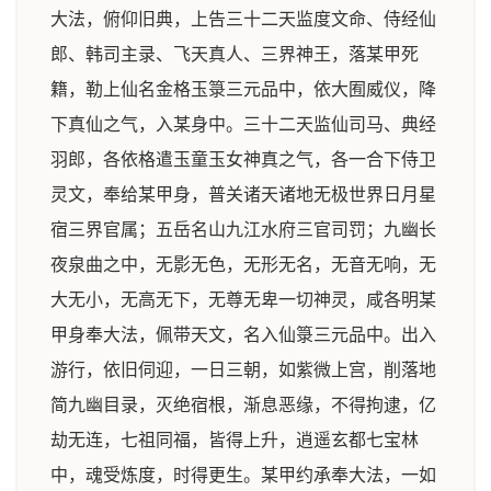
大法，俯仰旧典，上告三十二天监度文命、侍经仙
郎、韩司主录、飞天真人、三界神王，落某甲死
籍，勒上仙名金格玉箓三元品中，依大囿威仪，降
下真仙之气，入某身中。三十二天监仙司马、典经
羽郎，各依格遣玉童玉女神真之气，各一合下侍卫
灵文，奉给某甲身，普关诸天诸地无极世界日月星
宿三界官属；五岳名山九江水府三官司罚；九幽长
夜泉曲之中，无影无色，无形无名，无音无响，无
大无小，无高无下，无尊无卑一切神灵，咸各明某
甲身奉大法，佩带天文，名入仙箓三元品中。出入
游行，依旧伺迎，一日三朝，如紫微上宫，削落地
简九幽目录，灭绝宿根，渐息恶缘，不得拘逮，亿
劫无连，七祖同福，皆得上升，逍遥玄都七宝林
中，魂受炼度，时得更生。某甲约承奉大法，一如