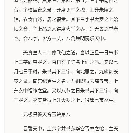
道者之品格。其第三、第四、第五，三字书南阳之
台，主校幽夜之录，开度更生之魂，上升朱陵之
馆，衣食自然，居之福堂。其下三字书大罗之上始
阳之台，主上品之人得度大千之界，升无景之堂者
也。合八字，皆方一丈，八角焕明阮乐天中。
天真皇人曰：修飞仙之道，当以正旦一日朱书
上二字向束服之，百日东华记名上仙之品。又以七
月七日子时，朱书其下三字，向北服之，九幽削长
夜之录，南宫纪更生之名，九祖即得去离五苦，上
升玄中福祚之堂。又以八节之日朱书其下三字，向
王服之，灭度皆得上升大罗之上，逍遥七宝林中。
元极昙誓天音玉诀第八
昙誓天中，上六字并书东华宫青林之馆，主天