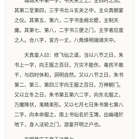
端靖天中第一字，书天关之上，主四时之炁。
其第二至第四，三字书北斗玄关之中，主众真朝宴
之仪。其第五、第六，二字书金阙北壁，主制天
魔。其第七、第八，二字书三便之门，主学者应度
之人。合八字，皆方一丈，八角焕明端靖天中。
天真皇人曰：修飞仙之道，当以八节之日，朱
书上一字，向王服之百日，万灾不能伤，毒疠不敢
干，与四时休和，洞明自然。又以八节之日，朱书
第二、第三、第四三字向王服之百日，万神朝门。
又以立冬之日，朱书第五第六二字，向东北服之，
万魔降伏，鬼精束形。又以七月七日朱书第七第八
二字，向本命服之，南上书仙名於玉簿，出幽魂於
地下，身入法轮之门，游宴开明之户也。