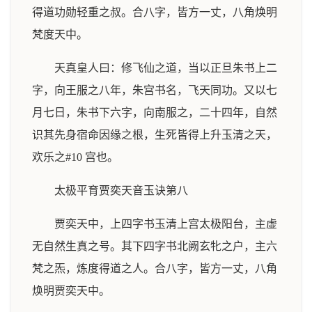
得道功勋轻重之叔。合八字，皆方一丈，八角焕明
梵度天中。
天真皇人曰：修飞仙之道，当以正旦朱书上二
字，向王服之八年，朱宫书名，飞天同功。又以七
月七日，朱书下六字，向南服之，二十四年，自然
识其先身宿命因缘之根，生死皆得上升玉清之天，
欢乐之#10 宫也。
太极平育贾奕天音玉诀第八
贾奕天中，上四字书玉清上宫太极阳台，主虚
无自然生真之号。其下四字书北阙玄牝之户，主六
梵之炁，炼度得道之人。合八字，皆方一丈，八角
焕明贾奕天中。