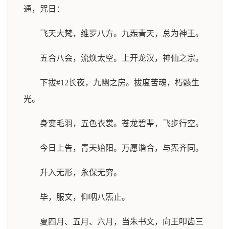
通，咒日：
飞天大梵，维罗八方。九炁青天，总为神王。
五合八会，流焕太空。上开龙汉，神仙之宗。
下拔#12长夜，九幽之房。拔度苦魂，朽骸生
光。
身变毛羽，五色衣裳。苍龙碧辈，飞步行空。
今日上告，青天始阳。万愿谐合，与炁齐同。
升入无形，永保无穷。
毕，服文，仰咽八炁止。
夏四月、五月、六月，当朱书文，向王叩齿三