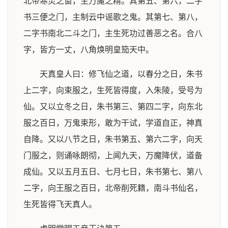
北帝寒灵之窗，主万魔之精。其第五、第六，二字
书三便之门，主制云中谣歌之鬼。其第七、第八，
二字书南北二斗之门，主生死功过善恶之名。合八
字，皆方一丈，八角焕明皇笳天中。
天真皇人曰：修飞仙之道，以春分之日，朱书
上二字，向束服之，生死皆得度，入朱陵，受号为
仙。又以立冬之日，朱书第三、第四二字，向东北
服之百日，万鬼束形，敢为干试，学道自正，神真
自降。又以八节之日，朱书第五、第六二字，向天
门服之，则诵咏朗彻，上闻九天，万魔降伏，道备
成仙。又以五月五日、七月七日，朱书第七、第八
二字，向王服之百日，北帝削死籍，南斗书仙名，
生死皆得飞天真人。