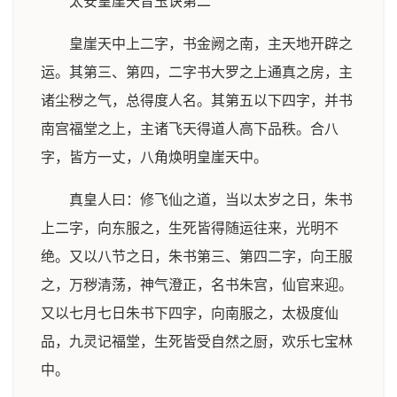
太安皇崖天音玉诀第二
皇崖天中上二字，书金阙之南，主天地开辟之
运。其第三、第四，二字书大罗之上通真之房，主
诸尘秽之气，总得度人名。其第五以下四字，并书
南宫福堂之上，主诸飞天得道人高下品秩。合八
字，皆方一丈，八角焕明皇崖天中。
真皇人曰：修飞仙之道，当以太岁之日，朱书
上二字，向东服之，生死皆得随运往来，光明不
绝。又以八节之日，朱书第三、第四二字，向王服
之，万秽清荡，神气澄正，名书朱宫，仙官来迎。
又以七月七日朱书下四字，向南服之，太极度仙
品，九灵记福堂，生死皆受自然之厨，欢乐七宝林
中。