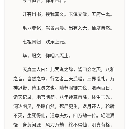
今日值合，仰希帝君。
开有出书，授我真文。玉泽交灌，五府生熏。
毛羽变化，驾景乘晨。出有入无，仙度自然。
七祖同归，欢乐上元。
毕，服文，仰咽八炁止。
天真皇人曰：此咒说之辞，皆四会之炁，八和
之音，自然之章。行之者上天遥唱，三界设礼，万
神冠带，侍卫灵文也。随节服御咒说，咽炁百日，
诸天记录，地官削简。八年神真自降，体生玉光，
洞达幽灵，坐睹自然，死尸更生，返月还人，轮转
不灭，生死得仙，道尊夫妙，四万劫一传。轻泄漏
慢，身负河源，风刀万劫，终不得仙，明真有格，