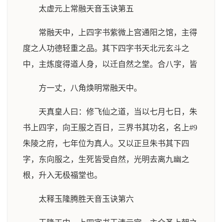
太虚元上常融天音玉诀第五
常融天中，上四字书紫微上宫通阳之馆，主得
度之人功德轻重之品。其下四字书天北元玄斗之
中，主炼度得道人身，以迁自然之堂。合八字，皆
方一丈，八角焕明常融天中。
天真皇人曰：修飞仙之道，当以七月七日，朱
书上四字，向王服之百日，三界书其功名，名上#9
朱陵之府，七年位为真人。又以正旦朱书其下四
字，东向服之，生死皆受自然，光明去离九幽之
根，升入无极福堂也。
太释玉隆腾胜天音玉诀第六