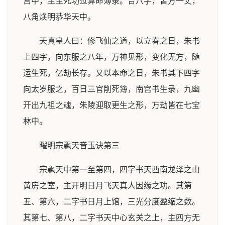
宫中，主生死功过算命簿录。合八字，皆方一丈，
八角焕明恭华天中。
天真皇人曰：修飞仙之道，以立春之日，朱书
上四字，向东服之八年，万神见形，变化无方，随
运生死，亿劫长存。又以本命之日，朱书其下四字
向太岁服之，百日三官削死簿，南宫书生录，九幽
开出九祖之魂，朱陵迎取更生之形，万劫皆在七宝
林中。
曜明宗飘天音玉诀第三
宗飘天中第一至第四，四字书天西南龙泽之山
黄房之室，主开明日月飞天真人因缘之功。其第
五、第六，二字书日月上馆，三光分度盈缩之数。
其第七、第八，二字书天中心玄关之上，主四方无