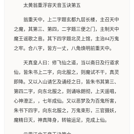
太黄翁重浮容天音玉诀第五
翁重天中，上二字题玄都九层长楼，主召天中
之魔，其第三、第四，二字题三便之门，主制天中
魔王谣歌之音。其下四字题北灵上馆，主治#4万鬼
之牢。合八字，皆方一丈，八角焕明前重天中。
天真皇人曰：修飞仙之道，当以斋日及行道求
仙，皆朱书上二字，向北服之，则魔试不干，真灵
即降。又以入山请乞及诵经之日，皆朱书其第三、
第四二字，向东北服之，则诵咏朗彻，上天遥唱，
心神澄正，，七年成仙。又以恶梦及为百鬼所害，
朱书下四字，向东北服之，万鬼束形，三官摄妖，
魔精日灭，神真降身，转输运足，克成上仙。