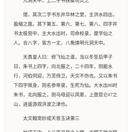
元洞天中，上二字书扶桑司灵之
馆，其次二字书东井华林之堂，主洪水四出，
盈缩之度。其下第五、第六、第七、第八，四字并
书太极宫中，主大水出时，司命校录，度学仙之
人。合八字，皆方一丈，八角焕明元洞天中。
天真皇人曰：修飞仙之道，当以冬至后甲子
日，朱书上四字，向北服之，二十四年，则能水
行，河伯伺迎，万灵侍卫，天灾不伤也。又以朱书
下四字佩身，则名参帝录，生死为仙。大水出#6时
朱书，北向服之，则乌母迎以凤辈，上登昆仑#7之
山，逍遥游观洪波之津也。
太文翰宠妙成天音玉诀第三