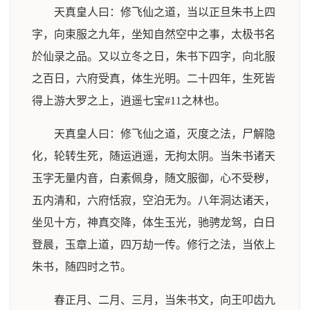
天真皇人曰：修飞仙之道，当以正旦朱书上四
字，向束服之九年，坐知自然空中之事，太极书名
於仙录之品。又以立冬之日，朱书下四字，向北服
之百日，六府受真，体生光明。二十四年，生死皆
得上游大罗之上，逍遥七宝#11之林也。
天真皇人曰：修飞仙之道，灭度之法，尸解隐
化，轮转生死，随运逍遥，无拘太阴。当朱书诸天
玉字无量内音，白素佩身，随文服御，心不受秽，
五内清和，六府恬寂，空泊无为。八年洞达诸天，
坐见十方，神真交降，体生玉光，驰骋龙驾，白日
登晨，玉章上道，四万劫一传。修行之法，当依上
朱书，随四时之节。
春正月、二月、三月，当朱书文，向王叩齿九