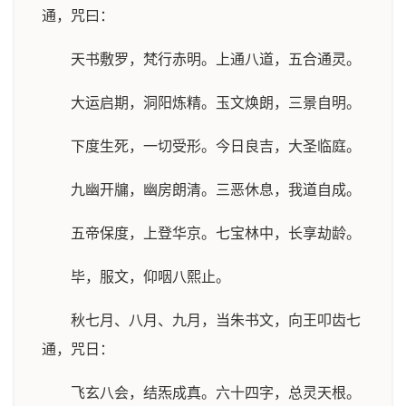
通，咒曰：
天书敷罗，梵行赤明。上通八道，五合通灵。
大运启期，洞阳炼精。玉文焕朗，三景自明。
下度生死，一切受形。今日良吉，大圣临庭。
九幽开牖，幽房朗清。三恶休息，我道自成。
五帝保度，上登华京。七宝林中，长享劫龄。
毕，服文，仰咽八熙止。
秋七月、八月、九月，当朱书文，向王叩齿七
通，咒日：
飞玄八会，结炁成真。六十四字，总灵天根。