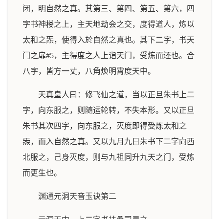
闭，明自然之真。其第三、第四、第五、第六，四
字书神楼之上，主天地劫会之交，度得道人，炼以
太和之炁，使得入於自然之真也。其下二字，书天
门之扉#5，主得度之人上诣天门，受炼而还也。合
八字，皆方一丈，八角焕明霄度天中。
天真皇人曰：修飞仙之道，当以正旦朱书上二
字，向东服之，则随运轮转，不失本形。又以正旦
朱书其次四字，向东服之，灭度即得受炼太和之
炁，而入自然之真。又以九月九日朱书下二字向西
北服之，己身灭度，则与九祖同升九天之门，受炼
而更生也。
渊通元洞天音玉诀第二