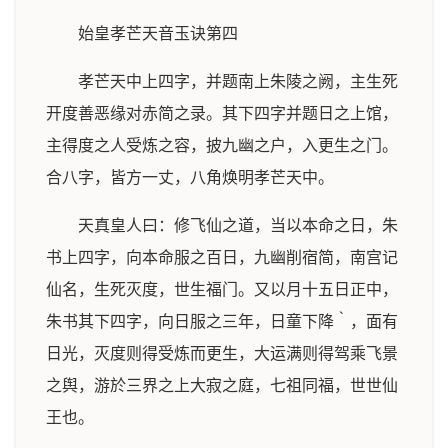
始皇孝芒天音玉诀第四
孝芒天中上四字，并题南上朱陵之阙，主生死
开度善恶缘对赤简之录。其下四字并题日之上馆，
主得度之人受炼之容，披九幽之户，入更生之门。
合八字，皆方一丈，八角焕明孝芒天中。
天真皇人曰：修飞仙之道，当以本命之日，朱
书上四字，向本命服之百日，九幽削宿简，南宫记
仙名，生死灭度，世生福门。又以月十五日正中，
朱书其下四字，向日服之三年，日童下降｀，面有
日光，灭度则得受炼而更生，大运满则得驾乘飞景
之舆，游於三界之上大寂之庭，七祖同福，世世仙
王也。