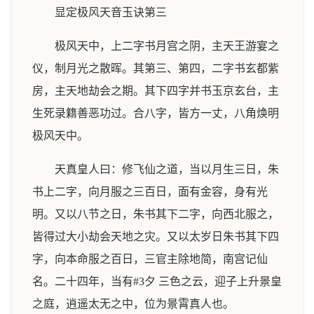
显定极风天音玉诀第三
极风天中，上二字书月宫之阴，主天王游宴之
仪，制月光之散晖。其第三、第四，二字书玄都紫
房，主天地劫会之期。其下四字并书玉京玄台，主
生死录籍善恶功过。合八字，皆方一丈，八角焕明
极风天中。
天真皇人曰：修飞仙之道，当以月生三日，朱
书上二字，向月服之三百日，面有金容，身有光
明。又以八节之日，朱书其下二字，向西北服之，
皆得过大小劫会天地之灾。又以太岁日朱书其下四
字，向本命服之百日，三官主除地简，南宫记仙
名。二十四年，当有#3夕 三色之云，迎子上升景皇
之庭，逍遥太无之中，位为景霄真人也。