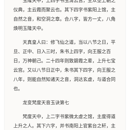
玉隆天中，上四字书玉清云宫，主众圣上朝之
仪典，主云霞而聚云也。其下四字书紫阳上馆，主
自然之音，和空洞之章。合八字，皆方一丈，八角
焕明玉隆天中。
天真皇人曰：修飞仙之道，当以八节之日，平
旦、正中、日入三时，朱书上四字，向王服之百
日，万神朝己。二十四年则致碧霞之辈，上升七宝
云宫。又以八节日正中，朱书其下四字，向王服之
八年，则能自然知诸天之音，洞达玄虚，与道合同
也。
龙变梵度天音玉诀第七
梵度天中，上二字书紫微太虚之馆，主度得道
上升之人。其下六字，并书南阳上官紫台之轩，主