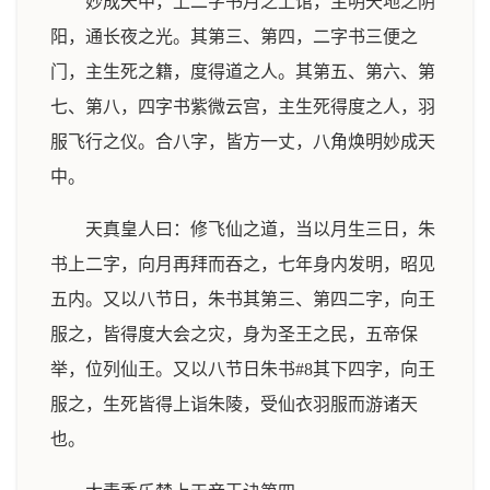
妙成天中，上二字书月之上馆，主明天地之阴
阳，通长夜之光。其第三、第四，二字书三便之
门，主生死之籍，度得道之人。其第五、第六、第
七、第八，四字书紫微云宫，主生死得度之人，羽
服飞行之仪。合八字，皆方一丈，八角焕明妙成天
中。
天真皇人曰：修飞仙之道，当以月生三日，朱
书上二字，向月再拜而吞之，七年身内发明，昭见
五内。又以八节日，朱书其第三、第四二字，向王
服之，皆得度大会之灾，身为圣王之民，五帝保
举，位列仙王。又以八节日朱书#8其下四字，向王
服之，生死皆得上诣朱陵，受仙衣羽服而游诸天
也。