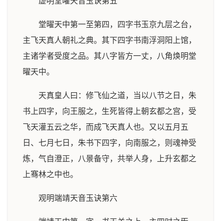
虚明堂曜天音玉诀第五
堂曜天中第一至第四，四字书玉京九层之台，
主飞天真人朝礼之典。其下四字书南浮洞阳上馆，
主诸学者受度之品。其八字皆方一丈，八角焕明堂
曜天中。
天真皇人曰：修飞仙之道，当以八节之日，朱
书上四字，向王服之，生死皆得上朝玄都之宫，受
飞天灌五云之华，而成飞天真人也。又以五月五
日、七月七日，朱书下四字，向南服之，则魂神受
炼，气自澄正，八景备守，共举人身，上升玄都之
上骞林之中也。
观明端靖天音玉诀第六