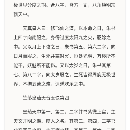
极世界分度之期。合八字，皆方一丈，八角焕明宗
飘天中。
天真皇人曰：修飞仙之道，以本命之日，朱书
上四字向南服之，身得过度太阳九之灾，驱除之
中。又以月上下弦之日，朱书第五、第六二字，向
日月而服之，生死并离时冥，恒处光明，万秽所不
能干，妖魅所不能伤。又以太岁之日，朱书其第
七、第八二字，向太岁服之，生死皆得周旋无极世
界，不拘五苦之难，逍遥欢乐之中。
竺落皇茄天音玉诀第四
皇茄天中第一、第二，二字并书紫微上宫，主
天文开明之期、度人之名。其第三、第四，二字书