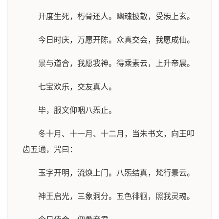
开度生死，朽骨还人。幽魂披散，受炁上玄。
今日时庆，万愿开陈。众真交会，我愿成仙。
景与道合，我愿我神。得乘素云，上升帝晨。
七宝欢乐，交友真人。
毕，服文仰咽八炁止。
冬十月、十一月、十二月，当朱书文，向王叩
齿五通，咒曰：
玉字开明，流焕上门。八炁结真，梵行景云。
神王启光，三象洞分。五色徘徊，照我灵魂。