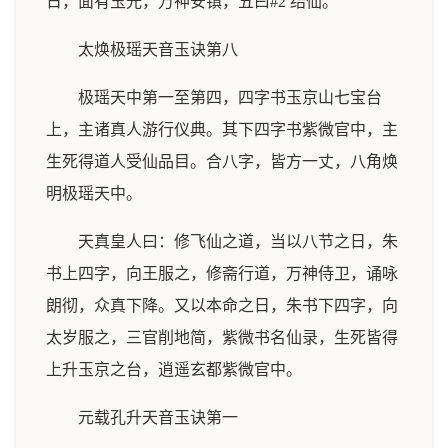
日，面有玉光，万神安镇，五曰#2 结仙。
太焕极瑶天音玉诀第八
极瑶天中第一至第四，四字书玉京山七宝台
上，主诸真人游行仪典。其下四字书紫微官中，主
生死得道人受仙品目。合八字，皆方一丈，八角焕
明极瑶天中。
天真皇人曰：修飞仙之道，当以八节之日，朱
书上四字，向王服之，修斋行道，万神侍卫，诵咏
朗彻，众真下降。又以本命之日，朱书下四字，向
太岁服之，三官削地简，紫微书名仙录，生死皆得
上升玉京之台，逍遥玄都紫微官中。
元载孔升天音玉诀第一