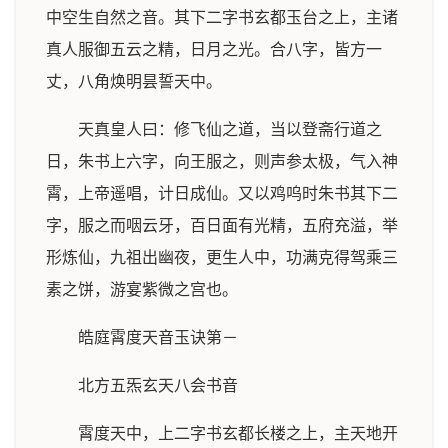
中空生自然之音。其下二字书玄都玉台之上，主诸
真人服御五云之精，日月之光。合八字，皆方一
丈，八角焕明昙誓天中。
天真皇人曰：修飞仙之道，当以登斋行道之
日，朱书上六字，向王服之，则声参太极，气入神
霄，上帝遥唱，计日成仙。又以鸡呜时朱书其下二
字，服之而咽云牙，百日面有光精，五府充溢，举
形炼仙，九祖出幽夜，更生人中，功满克得驾乘三
素之饼，游宴紫微之宫也。
皓庭霄度天音玉诀第－
北方五炁玄天八会书音
霄度天中，上二字书玄都长楼之上，主天地开