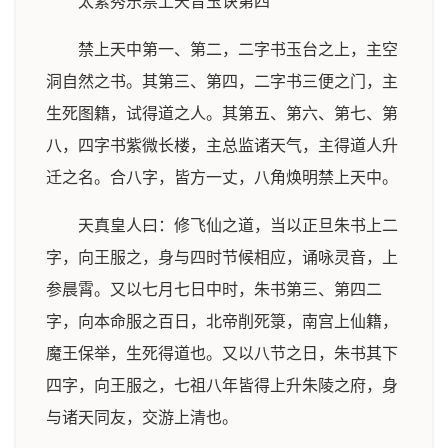
太素秀乐禁上天音玉诀第四
禁上天中第一、第二，二字书玉台之上，主空
洞自然之书。其第三、第四，二字书三便之门，主
生死图籍，试得道之人。其第五、第六、第七、第
八，四字书紫微长楼，主总监诸天气，主得道人升
迁之名。合八字，皆方一丈，八角焕明禁上天中。
天真皇人曰：修飞仙之道，当以正旦朱书上二
字，向王服之，身与四时节候相应，诵咏灵音，上
参晨霄。又以七月七日中时，朱书第三、第四二
字，向本命服之百日，北帝削死箓，南宫上仙籍，
魔王保举，生死得道也。又以八节之日，朱书其下
四字，向王服之，七祖八年皆得上升朱陵之府，身
与诸天同友，交游上清也。