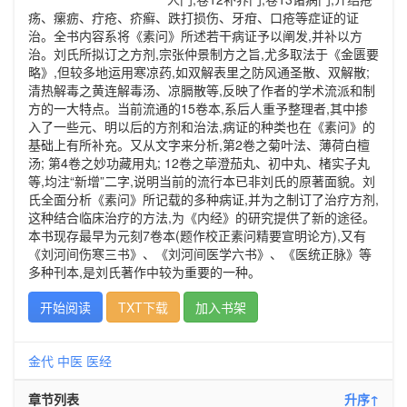
疡、瘰疬、疔疮、疥癣、跌打损伤、牙疳、口疮等症证的证
治。全书内容系将《素问》所述若干病证予以阐发,并补以方
治。刘氏所拟订之方剂,宗张仲景制方之旨,尤多取法于《金匮要
略》,但较多地运用寒凉药,如双解表里之防风通圣散、双解散;
清热解毒之黄连解毒汤、凉膈散等,反映了作者的学术流派和制
方的一大特点。当前流通的15卷本,系后人重予整理者,其中掺
入了一些元、明以后的方剂和治法,病证的种类也在《素问》的
基础上有所补充。又从文字来分析,第2卷之菊叶法、薄荷白檀
汤; 第4卷之妙功藏用丸; 12卷之荜澄茄丸、初中丸、楮实子丸
等,均注“新增”二字,说明当前的流行本已非刘氏的原著面貌。刘
氏全面分析《素问》所记载的多种病证,并为之制订了治疗方剂,
这种结合临床治疗的方法,为《内经》的研究提供了新的途径。
本书现存最早为元刻7卷本(题作校正素问精要宣明论方),又有
《刘河间伤寒三书》、《刘河间医学六书》、《医统正脉》等
多种刊本,是刘氏著作中较为重要的一种。
开始阅读
TXT下载
加入书架
金代
中医
医经
章节列表
升序↑