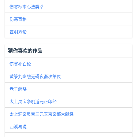
伤寒标本心法类萃
伤寒直格
宣明方论
猜你喜欢的作品
伤寒补亡论
黄箓九幽醮无碍夜斋次第仪
老子解略
太上灵宝净明道元正印经
太上洞玄灵宝三元玉京玄都大献经
西溪易说