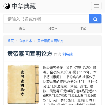
中华典藏
首页
分类
作家
首页
玄学五术
黄帝素问宣明论方
黄帝素问宣明论方
作者:
刘完素
医经研究著作。又名《宣明论方》15
卷。金·刘完素(守真)撰于1172年。本
书将《素问》一书的病名和症候作了
比较系统的整理,总分为18门。卷1～2
诸证门,列述煎厥、薄厥、飱泄、臌
胀、风消等证;卷3风门;卷4热门;卷5～
6伤寒门;卷7积聚门;卷8水湿门;卷9痰
饮门、劳门;卷10燥门、泄痢门; 卷11
人门;卷12补养门;卷13诸病门,介绍疮