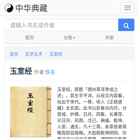
中华典藏
首页
分类
作家
首页
玄学五术
玉室经
玉室经
作者:
佚名
玉室经，原题「德州草浑李成之
述」。其生平不详。从经文内容看，
似出于宋代。一卷，收入《正统道
藏》太玄部。此书以卦象论内丹，分
禁戒、炉鼎、日月、四象、长黄芽、
论日月、风雨、戊己、祸福、乾坤、
入室、通玄，凡十三章。各章皆甚简
略而辞旨隐晦。大抵假乾坤阴阳、坎
离日月以论内丹原理。谓阴阳交泰而