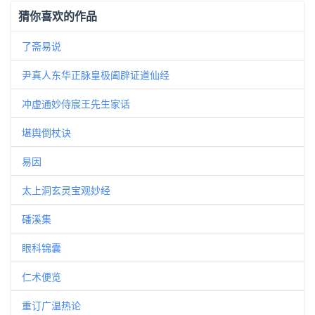
猜你喜欢的作品
了斋易说
尹真人东华正脉皇极阖辟证道仙经
冲虚通妙侍宸王先生家话
堪舆倒杖诀
易因
太上洞玄灵宝观妙经
磻溪集
眼科锦囊
仁术便览
重订广温热论