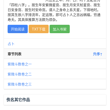
「四柱八字」。按生年安紫微星宫、按生月安天杖星宫、按生
日安身宫、按生时安命宫。谓人之身命上系天星，下得地时。
按其生辰八字排流年，定运限，即可占卜人之吉凶祸福，穷通
寿夭。其具体推算方法颇为烦杂。
开始阅读
TXT下载
加入书架
占卜
章节列表
升序↑
紫微斗数卷之一
紫微斗数卷之二
紫微斗数卷之三
佚名其它作品