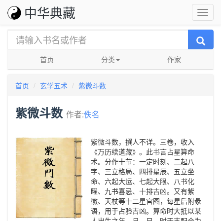
中华典藏
首页
分类
作家
首页
玄学五术
紫微斗数
紫微斗数
作者:
佚名
紫微斗数，撰人不详。三卷，收入
《万历续道藏》。此书言占星算命
术。分作十节：一定时刻、二起八
字、三立格局、四排星辰、五立坐
命、六起大运、七起大限、八书化
曜、九书喜忌、十排吉凶。又有紫
徽、天杖等十二星官图，每星后附彖
语，用于占验吉凶。算命时大抵以某
人出生之年、月、日、时干支配合为