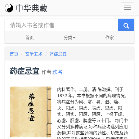
中华典藏
首页
分类
作家
首页
玄学五术
药症忌宜
药症忌宜
作者:
佚名
内科著作。二册。清·陈澈撰。刊于
1872 年。本书根据不同的病理情况,
将病症分为风、寒、暑、湿、燥、
火、阳虚、阴虚、表虚、里虚、阳
实、阴实、阳厥、阴厥、上盛下虚、
心虚、肝虚、脾虚等五十门。 每门中
又分列多种病证,每种病证均选列应用
药物,并对这些药物的药性、功效及药
物的宜忌作相应的论述,末附诸病应忌