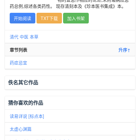
药总例,综述各类药性。 现存清刻本及《珍本医书集成》本。
开始阅读
TXT下载
加入书架
清代
中医
本草
章节列表
升序↑
药症忌宜
佚名其它作品
猜你喜欢的作品
读易详说 [标点本]
太虚心渊篇