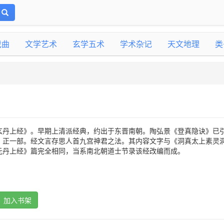
戏曲
文学艺术
玄学五术
学术杂记
天文地理
类
玄丹上经》。早期上清派经典，约出于东晋南朝。陶弘景《登真隐诀》已
》正一部。经文言存思人首九宫神君之法。其内容文字与《洞真太上素灵
元丹上经》篇完全相同，当系南北朝道士节录该经改编而成。
加入书架