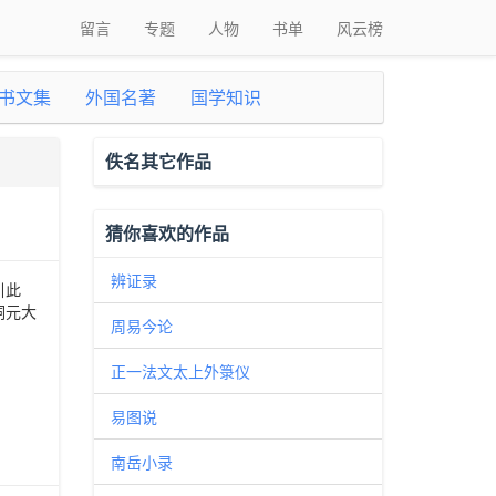
留言
专题
人物
书单
风云榜
书文集
外国名著
国学知识
佚名其它作品
猜你喜欢的作品
辨证录
引此
洞元大
周易今论
正一法文太上外箓仪
易图说
南岳小录