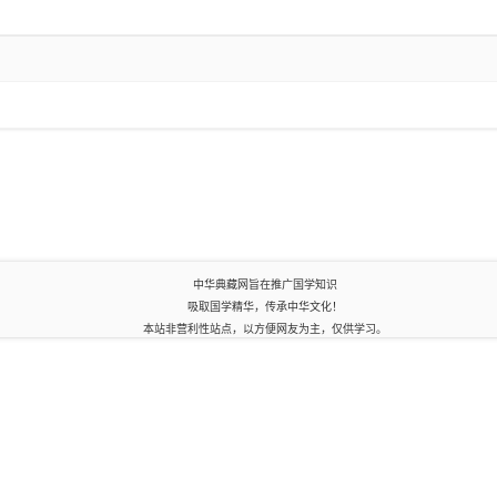
中华典藏网旨在推广国学知识
吸取国学精华，传承中华文化！
本站非营利性站点，以方便网友为主，仅供学习。