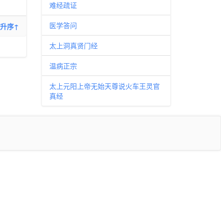
难经疏证
医学答问
升序↑
太上洞真贤门经
温病正宗
太上元阳上帝无始天尊说火车王灵官
真经