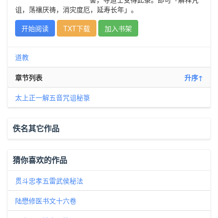
诅，荡禳厌祷，消灾度厄，延寿长年」。
开始阅读
TXT下载
加入书架
道教
章节列表
升序↑
太上正一解五音咒诅秘箓
佚名其它作品
猜你喜欢的作品
贯斗忠孝五雷武侯秘法
陆懋修医书文十六卷