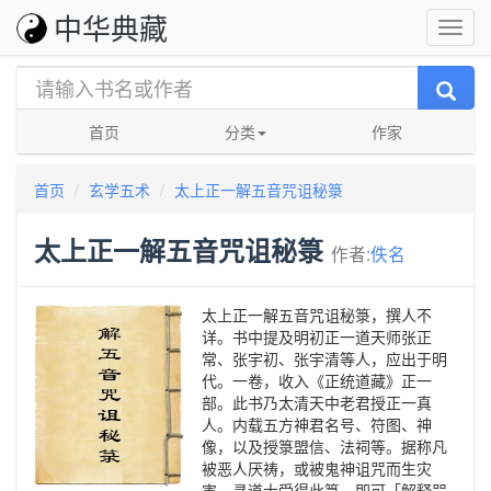
中华典藏
首页
分类
作家
首页
玄学五术
太上正一解五音咒诅秘箓
太上正一解五音咒诅秘箓
作者:
佚名
太上正一解五音咒诅秘箓，撰人不
详。书中提及明初正一道天师张正
常、张宇初、张宇清等人，应出于明
代。一卷，收入《正统道藏》正一
部。此书乃太清天中老君授正一真
人。内载五方神君名号、符图、神
像，以及授箓盟信、法祠等。据称凡
被恶人厌祷，或被鬼神诅咒而生灾
害，寻道士受得此箓。即可「解释咒