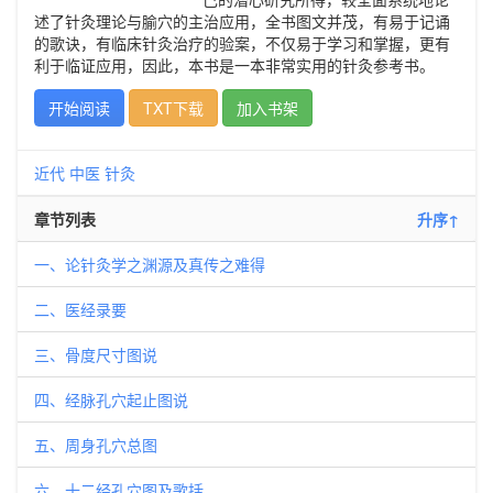
述了针灸理论与腧穴的主治应用，全书图文并茂，有易于记诵
的歌诀，有临床针灸治疗的验案，不仅易于学习和掌握，更有
利于临证应用，因此，本书是一本非常实用的针灸参考书。
开始阅读
TXT下载
加入书架
近代
中医
针灸
章节列表
升序↑
一、论针灸学之渊源及真传之难得
二、医经录要
三、骨度尺寸图说
四、经脉孔穴起止图说
五、周身孔穴总图
六、十二经孔穴图及歌括