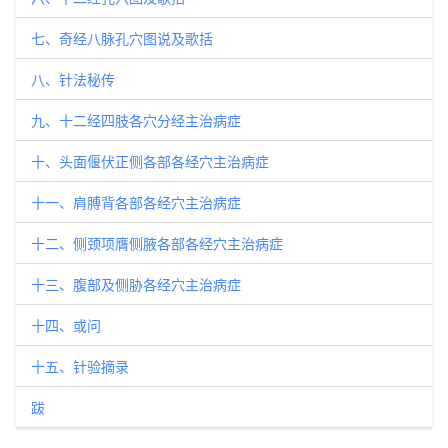
七、奇经八脉孔穴图说及歌括
八、针法秘传
九、十二经四肢各穴分经主治病症
十、头面偃伏正侧各部各经穴主治病症
十一、肩膊背各部各经穴主治病症
十二、侧颈项膺侧腋各部各经穴主治病症
十三、腹部及侧胁各经穴主治病症
十四、或问
十五、针验摘录
跋