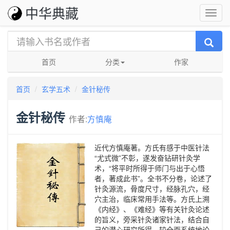
中华典藏
首页
分类
作家
首页
玄学五术
金针秘传
金针秘传
作者:
方慎庵
近代方慎庵著。方氏有感于中医针法
“尤式微”不彰，遂发奋钻研针灸学
术，“将平时所得于师门与出于心悟
者，著成此书”。全书不分卷，论述了
针灸源流，骨度尺寸，经脉孔穴，经
穴主治，临床常用手法等。方氏上溯
《内经》、《难经》等有关针灸论述
的旨义，旁采针灸诸家针法，结合自
己的潜心研究所得，较全面系统地论