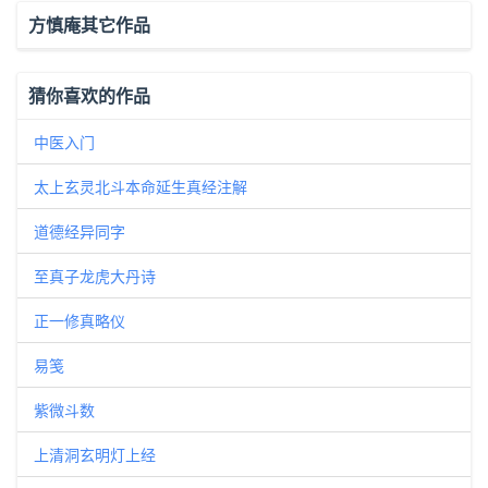
方慎庵其它作品
猜你喜欢的作品
中医入门
太上玄灵北斗本命延生真经注解
道德经异同字
至真子龙虎大丹诗
正一修真略仪
易笺
紫微斗数
上清洞玄明灯上经