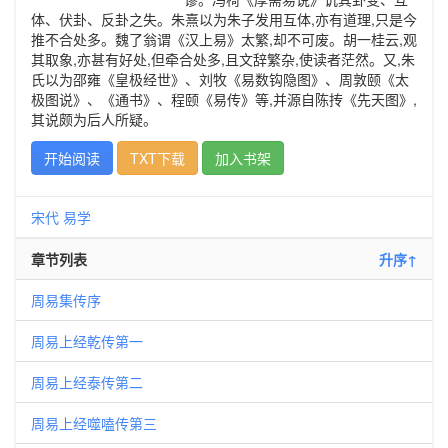
体、伏卦、反卦之失。朱熹以为朱子发用互体,亦有道理,只是今
推不合处多。魏了翁谓《汉上易》太繁,却不可废。胡一桂云,观
其取象,亦甚有好处,但牵合处多,且文辞繁杂,使读者茫然。又,朱
氏以为邵雍《皇极经世》、刘牧《易数钩隐图》、周敦颐《太
极图说》、《通书》、程颐《易传》等,并源自陈抟《先天图》,
其说颇为后人所疑。
开始阅读
TXT下载
加入书架
宋代
易学
章节列表
升序↑
周易集传序
周易上经乾传第一
周易上经泰传第二
周易上经噬嗑传第三