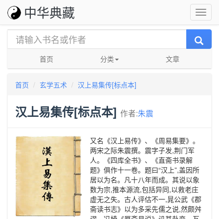
中华典藏
首页
分类
文章
首页
玄学五术
汉上易集传[标点本]
汉上易集传[标点本]
作者:
朱震
又名《汉上易传》、《周易集要》。
两宋之际朱震撰。震字子发,荆门军
人。《四库全书》、《直斋书录解
题》俱作十一卷。题曰“汉上”,盖因所
居以为名。凡十八年而成。其说以象
数为宗,推本源流,包括异同,以救老庄
虚无之失。古人评估不一,晁公武《郡
斋读书志》以为多采先儒之说,然颇舛
谬。冯椅《厚斋易说》讥其卦变、互