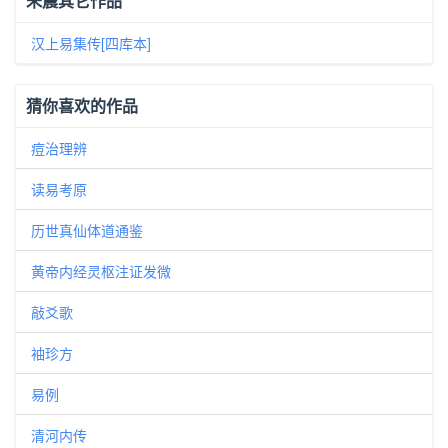
朱震其它作品
汉上易集传[四库本]
猜你喜欢的作品
痘治理辨
读易考原
历世真仙体道通鉴
黄帝内经灵枢注证发微
敲爻歌
袖珍方
易例
清河内传