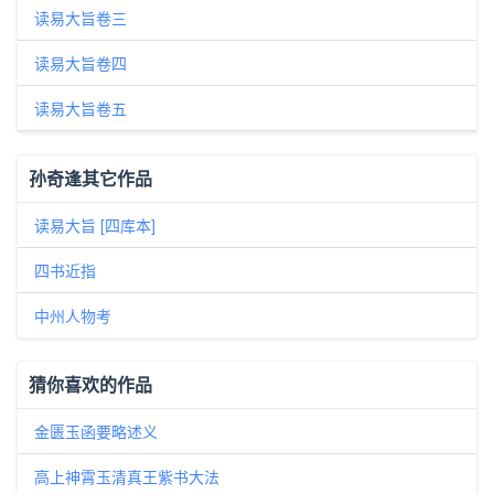
读易大旨卷三
读易大旨卷四
读易大旨卷五
孙奇逢其它作品
读易大旨 [四库本]
四书近指
中州人物考
猜你喜欢的作品
金匮玉函要略述义
高上神霄玉清真王紫书大法