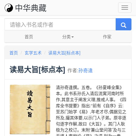
中华典藏
首页
分类
作家
首页
玄学五术
读易大旨[标点本]
读易大旨[标点本]
作者:
孙奇逢
清孙奇逢撰。五卷。《孙夏峰全集》
本。此书系孙氏入清后流寓河南时所
作,其意主于阐发义理,推戒人事。《四
库全书提要》指出:“前有《自序》云:
至苏门始学《易》,年老才尽,偶据见之
所及,撮其体要,以示门人子弟。原非逐
句逐字作解,故曰《大旨》。其门人耿
极为之校订。末附‘兼山堂问答’及与三
无道人李崶论《易》之语,别为一卷。