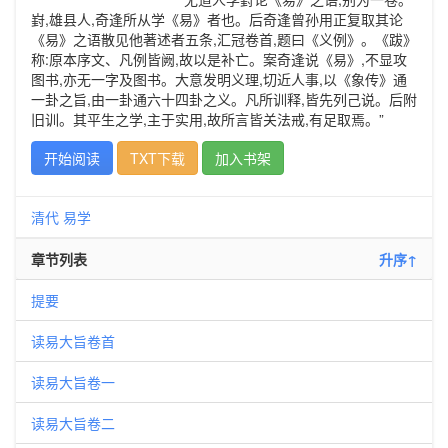
崶,雄县人,奇逢所从学《易》者也。后奇逢曾孙用正复取其论
《易》之语散见他著述者五条,汇冠卷首,题曰《义例》。《跋》
称:原本序文、凡例皆阙,故以是补亡。案奇逢说《易》,不显攻
图书,亦无一字及图书。大意发明义理,切近人事,以《象传》通
一卦之旨,由一卦通六十四卦之义。凡所训释,皆先列己说。后附
旧训。其平生之学,主于实用,故所言皆关法戒,有足取焉。”
开始阅读
TXT下载
加入书架
清代
易学
章节列表
升序↑
提要
读易大旨卷首
读易大旨卷一
读易大旨卷二