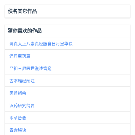
佚名其它作品
猜你喜欢的作品
洞真太上八素真经服食日月皇华诀
还丹至药篇
吕祖三尼医世说述管窥
古本难经阐注
医旨绪余
汉药研究纲要
本草备要
青囊秘诀