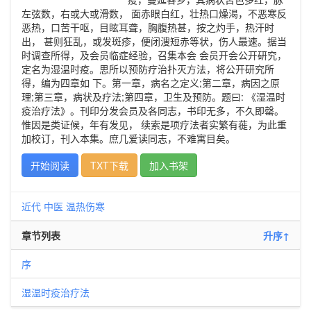
左弦数，右或大或滑数， 面赤眼白红，壮热口燥渴，不恶寒反
恶热，口苦干呕，目眩耳聋，胸腹热甚，按之灼手，热汗时
出， 甚则狂乱，或发斑疹，便闭溲短赤等状，伤人最速。据当
时调查所得，及会员临症经验，召集本会 会员开会公开研究，
定名为湿温时疫。思所以预防疗治扑灭方法，将公开研究所
得，编为四章如 下。第一章，病名之定义;第二章，病因之原
理;第三章，病状及疗法;第四章，卫生及预防。题曰: 《湿温时
疫治疗法》。刊印分发会员及各同志，书印无多，不久即罄。
惟因是类证候，年有发见， 续索是项疗法者实繁有蓰，为此重
加校订，刊入本集。庶几爱读同志，不难寓目矣。
开始阅读
TXT下载
加入书架
近代
中医
温热伤寒
章节列表
升序↑
序
湿温时疫治疗法