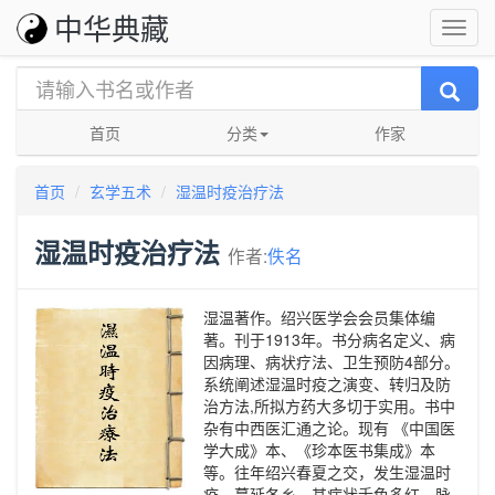
中华典藏
首页
分类
作家
首页
玄学五术
湿温时疫治疗法
湿温时疫治疗法
作者:
佚名
湿温著作。绍兴医学会会员集体编
著。刊于1913年。书分病名定义、病
因病理、病状疗法、卫生预防4部分。
系统阐述湿温时疫之演变、转归及防
治方法,所拟方药大多切于实用。书中
杂有中西医汇通之论。现有 《中国医
学大成》本、《珍本医书集成》本
等。往年绍兴春夏之交，发生湿温时
疫，蔓延各乡，其病状舌色多红，脉