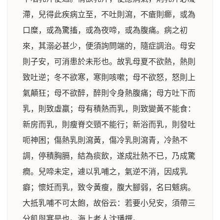
滯，兒得此疾病立至，不吐則瀉，不瘡則癤，或為
口糜，或為驚搐，或為夜啼，或為腹痛。病之初
來，其溺必甚少，便須詢問端的，隨症調治。母安
則子安，可消患於未形也。故乳母夏不欲熱，熱則
致吐逆；冬不欲寒，寒則咳嗽；母不欲怒，怒則上
氣顛狂；母不欲醉，醉則令身熱腹痛；母方吐下而
乳，則致虛羸；母有積熱而乳，則致變黃不能食：
新房而乳，則瘦脊交頸不能行；新浴而乳，則發吐
呃神困；傷熱乳則瀉黃，傷冷乳則瀉青，冷熱不
調，停積胸膈，結為痰飲，遂成壯熱不已，乃成驚
癇。兒啼未定，遽以乳哺之，氣逆不消，因成乳
癖；懷妊而乳，致令黃瘦，腹大腳弱，名曰魃病。
大抵乳哺不可太飽，故俗云：若要小兒安，須帶三
分飢與寒是也。海上老人沈璠撰。