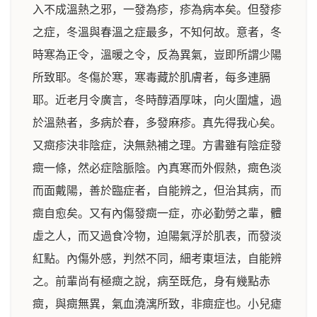
入不成溫熱之邪，一發為疹，疹為病本矣。但發疹
之症，冬溫與春溫之症最多，不知何故。意者，冬
時寒為正令，溫暖之令，反為異氣，豈即所謂少陽
所致耶。冬傷於寒，寒毒藏於肌膚者，每多連膈
耶。近老月令廣言，冬時醇酒厚味，向火圍爐，過
於溫熱者，多病於春，多發麻疹。真先得我心矣。
又癍疹決非陰症，決無熱補之理。方書雖有陰症發
癍一條，然必症陰脈陰。內真寒而外假熱，癍色淡
而面戴陽，善於臨症者，自能辨之，但治其病，而
癍自愈矣。又有內傷發癍一症，亦必勤勞之輩，體
虛之人，而又過食冷物，迫陽氣浮於肌表，而發淡
紅點。內傷外感，判然不同，細考東垣法，自能辨
之。前輩尚有極癍之說，病至既危，身有幾點赤
癍，與癍無異，氣血澆漓所致，非癍症也。小兒瘧