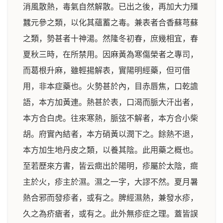
消風散熱，毒氣自然解散。已出之後，再加大力殭
蠶元參之類，以化其蘊蓄之毒。兼表者合香蘇芎蘇
之類，勢甚者十神湯。然隆冬初春，庶幾相宜，春
夏秋三時，在所禁用。因麻黃為寒傷榮者之專司，
而葛根升麻，雖輕揚解表，實陽明經藥，但可借
用，非本症藥也。火勢甚於內，目赤唇焦，口乾譫
語，本方加黃連。熱甚於表，口渴而脈大汗出者，
本方合白虎。往來寒熱，脈弦不解者，本方合小柴
胡。府實內結者，本方硝黃以潤下之。餘熱不退，
本方加生地丹皮之類，以養其陰。此用藥之概也。
至若歷來方書，皆云癍出於陽明，疹屬於太陰，癍
主於火，疹主於濕。濕之一字，大謬不然。夏月暑
熱合邪而發疹者，或有之。脾經濕熱，兼發水疹，
久之為疥瘡者，或有之。此外無疹症之理。蓋皆誤