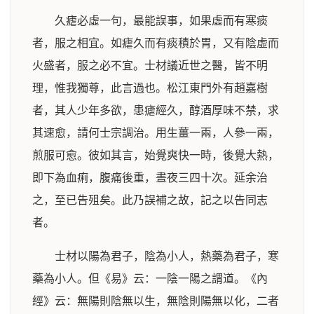
久瘧必虛一句，最能誤事，如果虛而有寒痰
者，服之相宜。如瘧久而有痰積於胃，又有陰虛而
火盛者，服之必不宜。士材議近世之醫，皆不明
理，惟我獨尊，此言過也。松江東門外有趙嘉樹
者，其人少年多欲，患瘧經久，醇酒厚味不禁，求
其速愈，請何士宗調治。用生薑一兩，人參一兩，
煎服可愈。彼如其言，始覺爽快一時，後覺大熱，
即下為血痢，腹痛後重，晝夜三四十次。延余治
之，至已告殂矣。此乃誤補之故，記之以告同志
者。
士材以陽為君子，陰為小人，熱藥為君子，寒
藥為小人。但《易》云：一陰一陽之謂道。《內
經》云：無陽則陰無以生，無陰則陽無以化，二者