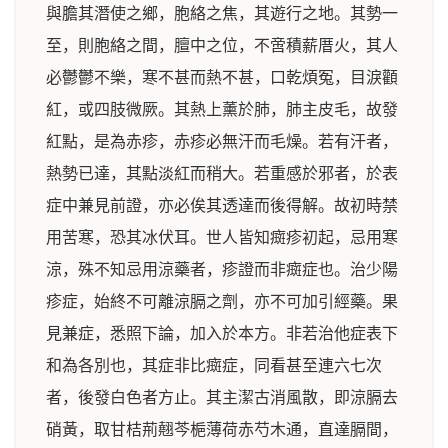
與膽其潛使之鄉，胞絡之焦，其遊行之地。其勢一
至，則胞絡之間，膻中之位，不啻積薪厝火，其人
必鬱鬱不樂，寒不甚而熱不甚，口乾煩冤，目淚顴
紅，或四肢微厥。其熱上薰於肺，肺主皮毛，故發
紅點，是為赤疹，赤疹必無汗而毛燥。若有汗者，
熱勢已達，其點淡紅而稍大。若重感於邪者，於表
症中兼見前證，亦必俟其透達而後得解。故初時禁
用苦寒，恐其冰伏耳。世人皆知癍疹初起，忌用寒
涼，殊不知忌用涼藥者，疹證而非癍症也。治少陽
疹症，始終不可離涼膈之劑，亦不可加引經藥。果
見兼症，悉照下論，加入於本方。非若治他症表下
和為各別也，其症非比癍症，同看甚至連六七次
者，後發白色者方止。其主潔古消風散，即涼膈去
硝黃，取甘桔荊翹芩梔薄荷赤芍木通，直達膈間，