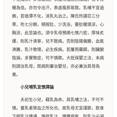
暖為佳。亦勿令出汗，表虛風邪易致。乳哺不宜過
飽，若宿滯不化，消乳丸治之。陳氏所謂忍三分
寒，吃七分飽，頻按肚，少洗浴，要肚暖頭涼，心
胸涼，此至論也。須令乳母預順七情六慾，厚味炙
爆，則乳汁清寧，兒不致病。否則陰陽偏勝，血氣
沸騰，乳汁敗壞，必生疾病。若屢用藥餌，則臟腑
陰損，多實敗症，可不慎歟。大抵保嬰之法，未病
則調治乳母，既病則審治嬰兒，亦必兼治其母為
善。
小兒哺乳宜慎擇論
夫初生小兒，藉乳為命，其乳哺之法，不可不
慎。蓋乳者榮血之所化也，故乳母尤宜謹節，飲食
下咽乳汁便通。情欲乳汁，便應病氣，則乳汁必凝