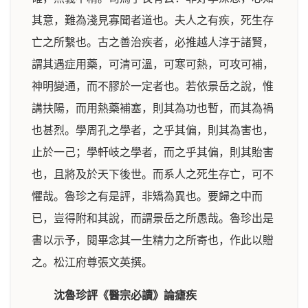
其意，難為淺見寡聞者道也。夫人之有疾，死生存
亡之所繫也。古之善治疾者，必推越人淳于諸賢，
謂其遇症用藥，可清可溫，可寒可熱，可攻可補，
神明變通，而不膠於一定者也。若依景岳之說，惟
講扶陽，而用熱藥補塞，則其為功也暫，而其為禍
也甚烈。學周孔之學者，之乎其偏，則其為害也，
止於一己；學軒岐之學者，而之乎其偏，則其貽害
也，且將及於天下後世。而系人之死生存亡，可不
懼哉。魯珍之有是評，非矯為異也。要歸之中而
已，豈得附和其說，而謂景岳之所愚哉。魯珍出是
書以示予，閱畢念其一生精力之所寄也，作此以贈
之。松江府尊張文英撰。
沈魯珍評《醫宗必讀》論瘧疾