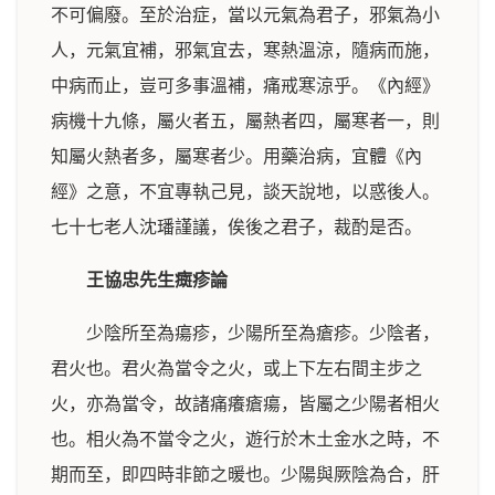
不可偏廢。至於治症，當以元氣為君子，邪氣為小
人，元氣宜補，邪氣宜去，寒熱溫涼，隨病而施，
中病而止，豈可多事溫補，痛戒寒涼乎。《內經》
病機十九條，屬火者五，屬熱者四，屬寒者一，則
知屬火熱者多，屬寒者少。用藥治病，宜體《內
經》之意，不宜專執己見，談天說地，以惑後人。
七十七老人沈璠謹議，俟後之君子，裁酌是否。
王協忠先生癍疹論
少陰所至為瘍疹，少陽所至為瘡疹。少陰者，
君火也。君火為當令之火，或上下左右間主步之
火，亦為當令，故諸痛癢瘡瘍，皆屬之少陽者相火
也。相火為不當令之火，遊行於木土金水之時，不
期而至，即四時非節之暖也。少陽與厥陰為合，肝