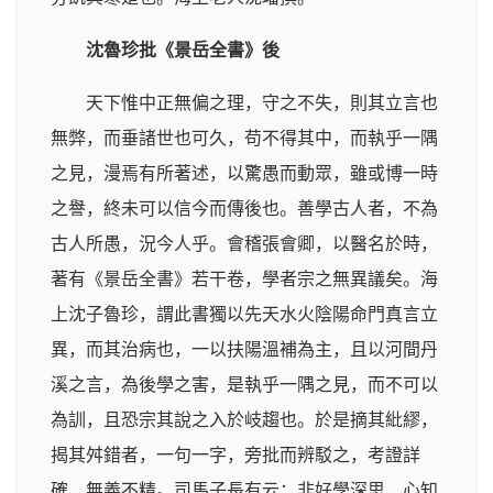
沈魯珍批《景岳全書》後
天下惟中正無偏之理，守之不失，則其立言也
無弊，而垂諸世也可久，苟不得其中，而執乎一隅
之見，漫焉有所著述，以驚愚而動眾，雖或博一時
之譽，終未可以信今而傳後也。善學古人者，不為
古人所愚，況今人乎。會稽張會卿，以醫名於時，
著有《景岳全書》若干卷，學者宗之無異議矣。海
上沈子魯珍，謂此書獨以先天水火陰陽命門真言立
異，而其治病也，一以扶陽溫補為主，且以河間丹
溪之言，為後學之害，是執乎一隅之見，而不可以
為訓，且恐宗其說之入於岐趨也。於是摘其紕繆，
揭其舛錯者，一句一字，旁批而辨駁之，考證詳
確，無義不精。司馬子長有云：非好學深思，心知