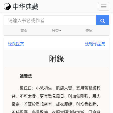
中华典藏
首页
分类
作家
沈氏医案
沈璠作品集
附錄
護養法
巢氏曰：小兒初生，肌膚未實，宜用舊絮護其
背，不可太暖。更宜數見風日，則血氣剛強，肌肉
緻密。若藏於重幃密室，或衣厚暖，則筋骨軟脆，
不任風寒，多易致病。衣服常隨涼熱加減，但令背