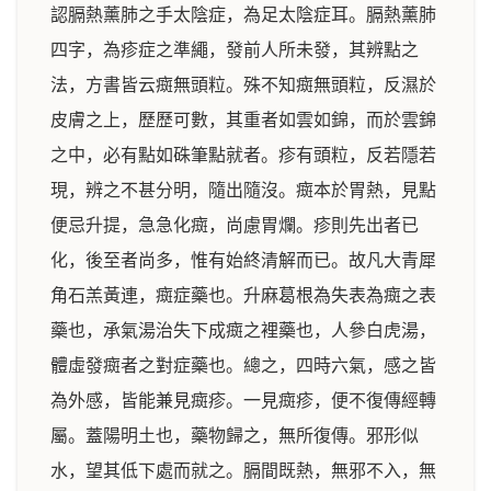
認膈熱薰肺之手太陰症，為足太陰症耳。膈熱薰肺
四字，為疹症之準繩，發前人所未發，其辨點之
法，方書皆云癍無頭粒。殊不知癍無頭粒，反濕於
皮膚之上，歷歷可數，其重者如雲如錦，而於雲錦
之中，必有點如硃筆點就者。疹有頭粒，反若隱若
現，辨之不甚分明，隨出隨沒。癍本於胃熱，見點
便忌升提，急急化癍，尚慮胃爛。疹則先出者已
化，後至者尚多，惟有始終清解而已。故凡大青犀
角石羔黃連，癍症藥也。升麻葛根為失表為癍之表
藥也，承氣湯治失下成癍之裡藥也，人參白虎湯，
體虛發癍者之對症藥也。總之，四時六氣，感之皆
為外感，皆能兼見癍疹。一見癍疹，便不復傳經轉
屬。蓋陽明土也，藥物歸之，無所復傳。邪形似
水，望其低下處而就之。膈間既熱，無邪不入，無