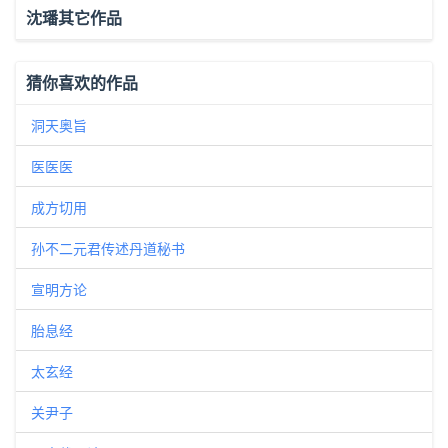
沈璠其它作品
猜你喜欢的作品
洞天奥旨
医医医
成方切用
孙不二元君传述丹道秘书
宣明方论
胎息经
太玄经
关尹子