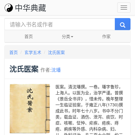
中华典藏
首页
分类
作家
首页
玄学五术
沈氏医案
沈氏医案
作者:
沈璠
医案。清沈璠撰。一卷。璠字鲁珍，
上海人。以医为业，治学严谨。曾撰
《景岳全书评》，惜未传。晚年整理
一生临证验案，于雍正八年(1730)撰
成此书，时年七十八岁。书中不分门
类，载血证、酒伤、泄泻、痰饮、时
症、咳嗽、怔忡、疟疾、疮疾、痔
疮、痢疾等外感、内科杂病、妇、
儿、外科证治，凡二百十六则，约二