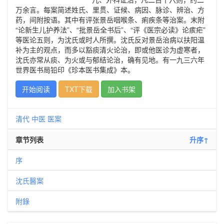
万余言。每案简述姓氏、里贯、证候、病因、脉诊、辨治、方
药，间附按语。其中有评张景岳咽喉条、痢疾条等治案。末附
“论新生儿护养法”、“批景岳全书后”、“评《医宗必读》论痎疟”
等医论五则，为沈氏或时人所撰。沈氏反对景岳治病以扶阳温
补为主的观点，而多以豁痰清火论治，即或他医诊为虚寒者，
沈氏亦常从痰、为火或与郁结论治，确有见地。有一九三六年
世界医书局铅印《珍本医书集成》本。
开始阅读
TXT下载
加入书架
清代
中医
医案
章节列表
升序↑
序
沈氏醫案
附錄