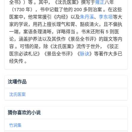
全书》）等 。其中，《沈氏医案》撰写于
雍正
八年
（1730 年），书中记载了他的 200 多则治案 。在这些
医案中，他常常援引《内经》以及
朱丹溪
、
李东垣
等大
家的学说，用药上擅长理气和胃、豁痰清火，且不偏执
一端，案语条理清晰，详略得当 。书末还附有 5 则医
论，涵盖护养法以及其佚作《景岳全书评》的跋文等内
容 。可惜的是，除《沈氏医案》流传于世外，《驳正
医宗必读札记》《景岳全书评》《
脉诀
》等著作大多已
经失传 。
沈璠作品
沈氏医案
猜你喜欢的小说
竹涧集