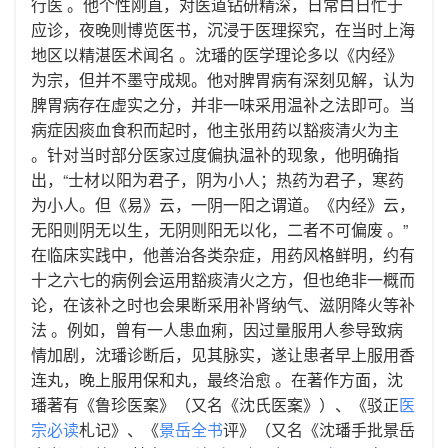
行医 。他个性刚直，对医道钻研精深，日常白日忙于
应诊，夜晚则博览医书，沉浸于医理探究，在当时上海
地区以精湛医术闻名 。​ 沈璠的医学理论多以《内经》
为宗，但并不墨守成规。他对脾胃病有深刻见解，认为
脾胃病存在虚实之分，并非一味采用温补之法即可。当
病症因痰血食积而起时，他主张用药以豁痰清火为主
。针对当时部分医家过度偏执温补的现象，他明确指
出，“士材以阳为君子，阴为小人；热药为君子，寒药
为小人。但《易》云，一阴一阳之谓道。《内经》云，
无阳则阴无以生，无阴则阳无以化，二者不可偏废 。”
在临床实践中，他善治各类杂症，用药风格鲜明，约有
十之六七的病例会运用豁痰清火之方，但也绝非一概而
论，在该补之时也会果断采用补肾纳气、滋阴降火等补
法 。例如，曾有一人患血痢，因过量服用人参导致病
情加剧，沈璠诊断后，见其脉实，遂让患者早上服用香
连丸，晚上服用保和丸，最终治愈 。​ 在著作方面，沈
璠著有《鲁珍医案》（又名《沈氏医案》）、《驳正
医
宗必读
札记》、《
景岳全书
评》（又名《沈璠手批景岳