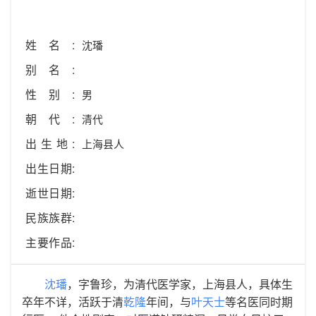
姓名:
沈璠
别名:
性别:
男
朝代:
清代
出生地:
上海县人
出生日期:
逝世日期:
民族族群:
主要作品:
沈璠
，字鲁珍，为清代医学家，上海县人，具体生
卒年不详，活跃于清
乾隆
年间，与
叶天士
等名医同时期