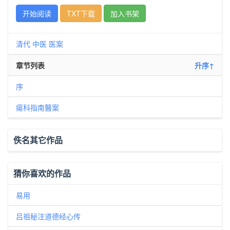
开始阅读
TXT下载
加入书架
清代
中医
医案
章节列表
升序↑
序
瘍科指南醫案
佚名其它作品
猜你喜欢的作品
易用
吕祖秘注道德经心传