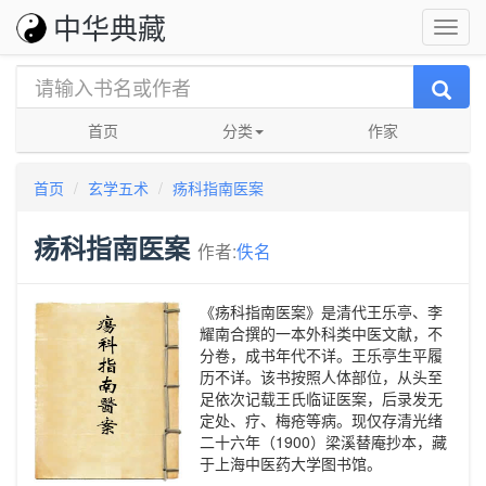
中华典藏
首页
分类
作家
首页
玄学五术
疡科指南医案
疡科指南医案
作者:
佚名
《疡科指南医案》是清代王乐亭、李
耀南合撰的一本外科类中医文献，不
分卷，成书年代不详。王乐亭生平履
历不详。该书按照人体部位，从头至
足依次记载王氏临证医案，后录发无
定处、疗、梅疮等病。现仅存清光绪
二十六年（1900）梁溪替庵抄本，藏
于上海中医药大学图书馆。