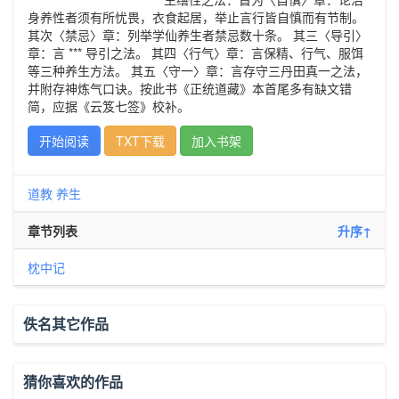
身养性者须有所忧畏，衣食起居，举止言行皆自慎而有节制。
其次〈禁忌〉章：列举学仙养生者禁忌数十条。 其三〈导引〉
章：言 *** 导引之法。 其四〈行气〉章：言保精、行气、服饵
等三种养生方法。 其五〈守一〉章：言存守三丹田真一之法，
并附存神炼气口诀。按此书《正统道藏》本首尾多有缺文错
简，应据《云笈七签》校补。
开始阅读
TXT下载
加入书架
道教
养生
章节列表
升序↑
枕中记
佚名其它作品
猜你喜欢的作品