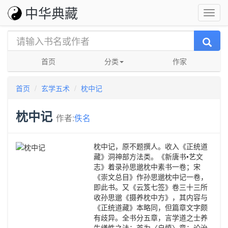
中华典藏
首页
分类
作家
首页
玄学五术
枕中记
枕中记
作者:
佚名
枕中记，原不题撰人。收入《正统道
藏》洞神部方法类。《新唐书•艺文
志》着录孙思邈枕中素书一卷；宋
《崇文总目》作孙思邈枕中记一卷，
即此书。又《云笈七签》卷三十三所
收孙思邈《摄养枕中方》，其内容与
《正统道藏》本略同，但篇章文字颇
有歧异。全书分五章，言学道之士养
生缮性之法：首为〈自慎〉章：论治