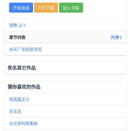
开始阅读
TXT下载
加入书架
道教
占卜
章节列表
升序↑
扶天广圣如意灵签
佚名其它作品
猜你喜欢的作品
悟真篇正义
至言总
古文参同契集解