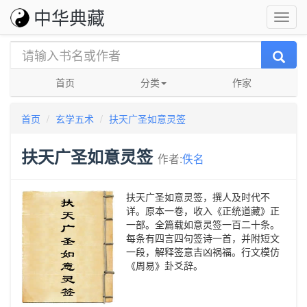
中华典藏
首页
分类
作家
首页
玄学五术
扶天广圣如意灵签
扶天广圣如意灵签
作者:
佚名
扶天广圣如意灵签，撰人及时代不
详。原本一卷，收入《正统道藏》正
一部。全篇载如意灵签一百二十条。
每条有四言四句签诗一首，并附短文
一段，解释签意吉凶祸福。行文模仿
《周易》卦爻辞。