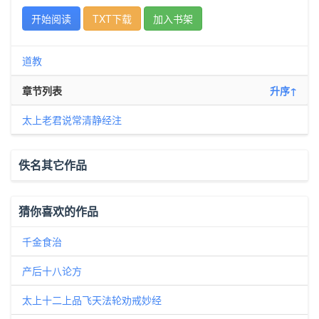
开始阅读
TXT下载
加入书架
道教
章节列表
升序↑
太上老君说常清静经注
佚名其它作品
猜你喜欢的作品
千金食治
产后十八论方
太上十二上品飞天法轮劝戒妙经