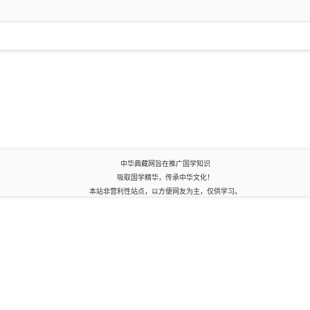
中华典藏网旨在推广国学知识
吸取国学精华，传承中华文化！
本站非营利性站点，以方便网友为主，仅供学习。