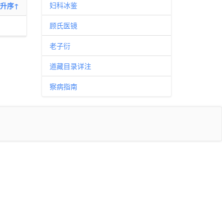
妇科冰鉴
升序↑
顾氏医镜
老子衍
道藏目录详注
察病指南