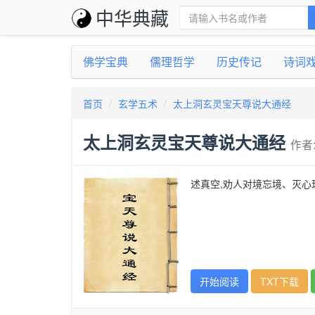
中华典藏
佛学宝典
儒理哲学
历史传记
诗词
首页
玄学五术
太上洞玄灵宝天尊说大通经
太上洞玄灵宝天尊说大通经
作者
述真空,劝人对境忘境、灭心
开始阅读
TXT下载