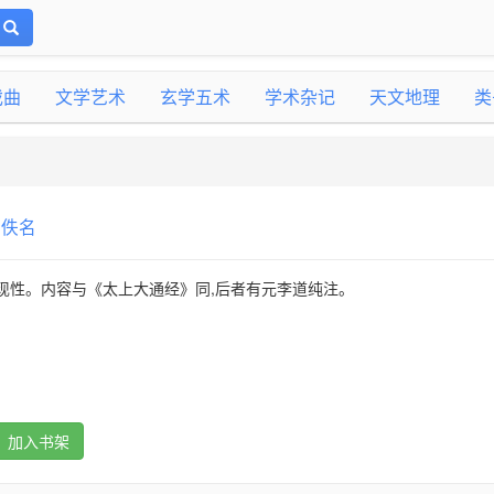
戏曲
文学艺术
玄学五术
学术杂记
天文地理
类
:
佚名
现性。内容与《太上大通经》同,后者有元李道纯注。
加入书架