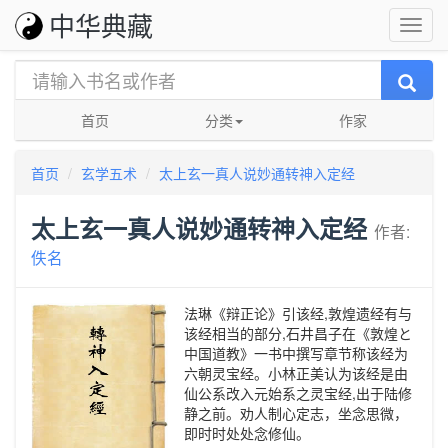
中华典藏
首页
分类
作家
首页
玄学五术
太上玄一真人说妙通转神入定经
太上玄一真人说妙通转神入定经
作者:
佚名
法琳《辩正论》引该经,敦煌遗经有与
该经相当的部分,石井昌子在《敦煌と
中国道教》一书中撰写章节称该经为
六朝灵宝经。小林正美认为该经是由
仙公系改入元始系之灵宝经,出于陆修
静之前。劝人制心定志，坐念思微，
即时时处处念修仙。