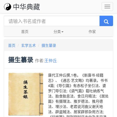
中华典藏
首页
分类
作家
首页
玄学五术
摄生纂录
摄生纂录
作者:
王仲丘
唐代王仲丘撰,1卷。《新唐书·经籍
志》、《通志·艺文略》均著录。书书
4篇;《导引篇》有赤松子坐引法、婆
罗门导引法;《调气篇》载吐纳炼气
法、胎食胎息法、食日月精法; 《居处
篇》有摄理法、推岁德法、推月德
法、埋沙法、老君说河曲父谢天地
法、辟盗贼法、居家辟邪杂用方法;
《行旅篇》则列举时日方向及吉日选