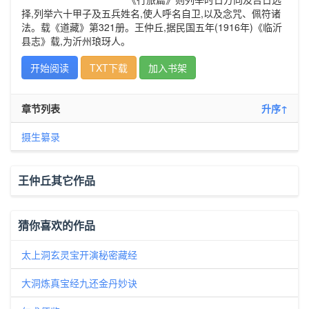
择,列举六十甲子及五兵姓名,使人呼名自卫,以及念咒、佩符诸
法。载《道藏》第321册。王仲丘,据民国五年(1916年)《临沂
县志》载,为沂州琅玡人。
开始阅读
TXT下载
加入书架
章节列表
升序↑
摄生纂录
王仲丘其它作品
猜你喜欢的作品
太上洞玄灵宝开演秘密藏经
大洞炼真宝经九还金丹妙诀