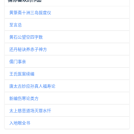
黄箓斋十洲三岛拔度仪
至言总
黄石公望空四字数
还丹秘诀养赤子神方
儒门事亲
王氏医案续编
唐太古妙应孙真人福寿论
新编伤寒论类方
太上慈悲道场灭罪水忏
入地眼全书