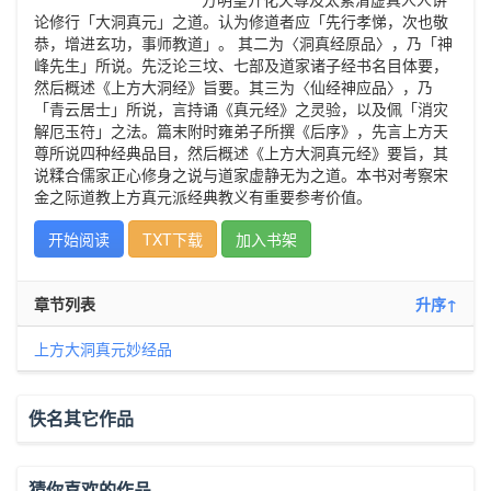
论修行「大洞真元」之道。认为修道者应「先行孝悌，次也敬
恭，增进玄功，事师教道」。 其二为〈洞真经原品〉，乃「神
峰先生」所说。先泛论三坟、七部及道家诸子经书名目体要，
然后概述《上方大洞经》旨要。其三为〈仙经神应品〉，乃
「青云居士」所说，言持诵《真元经》之灵验，以及佩「消灾
解厄玉符」之法。篇末附时雍弟子所撰《后序》，先言上方天
尊所说四种经典品目，然后概述《上方大洞真元经》要旨，其
说糅合儒家正心修身之说与道家虚静无为之道。本书对考察宋
金之际道教上方真元派经典教义有重要参考价值。
开始阅读
TXT下载
加入书架
章节列表
升序↑
上方大洞真元妙经品
佚名其它作品
猜你喜欢的作品