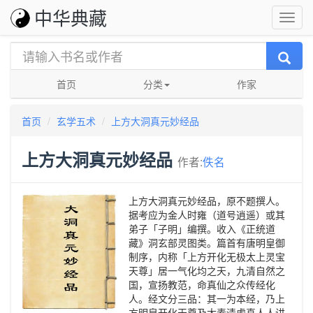
中华典藏
首页
分类
作家
首页
玄学五术
上方大洞真元妙经品
上方大洞真元妙经品
作者:
佚名
上方大洞真元妙经品，原不题撰人。
据考应为金人时雍（道号逍遥）或其
弟子「子明」编撰。收入《正统道
藏》洞玄部灵图类。篇首有唐明皇御
制序，内称「上方开化无极太上灵宝
天尊」居一气化均之天，九清自然之
国，宣扬教范，命真仙之众传经化
人。经文分三品：其一为本经，乃上
方明皇开化天尊及太素清虚真人人讲