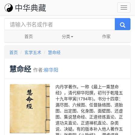
中华典藏
首页
分类
作家
首页
玄学五术
慧命经
慧命经
作者:
柳华阳
内丹学著作。一称《最上一乘慧命
经》，清代柳华阳撰，初刊于乾隆五
十九年甲寅(1794年)。书分十四章：
漏尽图、六候图、任督脉络图、道胎
图、出定图、化身图、面壁图、还虚
图、集说慧命经、正道修炼直论、正
道功夫直论、正道禅机直论、杂类
说、决疑。有的版本补入他人著作五
篇：张紫阳《八脉经》、潜虚调息