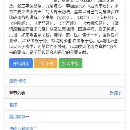
法、张三丰调息法、九层炼心、李涵虚真人《后天串述》。本
书主要论述小周天后的大周天功法，基本以自己的切身体验作
比较通俗的讲解。全书集 《心经》、《易经》、《宝积经》、
《金刚经》、《楞严经》、《华严经》、《六祖坛经》、《摩
诃般若波罗蜜多心经》以及达摩祖师、圆通禅师、寂无禅师、
六祖，如来等各家之说，熔释、道、医、儒于一炉，强调性命
双修，以“命者根于肾，肾动则水也;性者根于心，心动则火也;
以火入于水中，则慧命而不外耗，以风吹火化而成真种” 为全
书的要点，是学习和研究内丹学的重要文献。
开始阅读
TXT下载
加入书架
道教
修炼
章节列表
升序↑
自序
漏尽图第一
法轮六候图第二