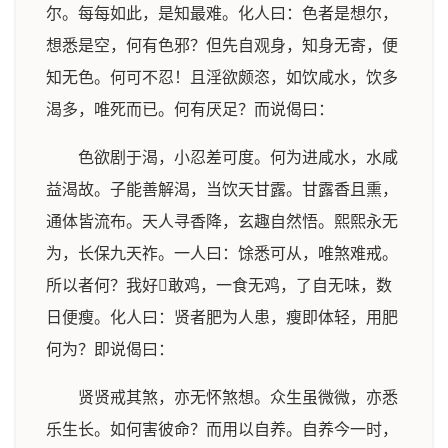
尔。每每如此，是知最难。化人曰：色者是想尔，
想悉是空，何有色邪？但先自观身，知身无寄，便
知无色。何可不忍！且淫欲颇恣，如饮咸水，饮多
渴多，唯死而已。何有厌足？而说偈曰：
色欲剧于渴，小忍差可度。何为进咸水，水咸
益渴故。子能善解渴，当饮天甘露。甘露香且熏，
通体皆流布。天人寻香降，玄趣自然悟。熙熙永无
为，长保九天祚。一人曰：馀悉可从，唯煞难戒。
所以者何？我好敢鸡，一食无鸡，了自无味，数
日便瘦。化人曰：贤者肥为人患，瘦即体轻，用肥
何为？即说偈曰：
贤贤戒其煞，亦无怀煞想。众生虽微微，亦悉
乐生长。如何害彼命？而用以自养。自养今一时，