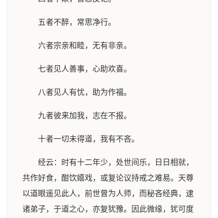
五者不醉，常思净行。
六者宗亲和睦，无有非亲。
七者见人善事，心助欢喜。
八者见人有忧，助为作福。
九者彼来加我，志在不报。
十者一切未得道，我有不吝。
经云：时有十二年少，处世间乐，日日相就，
共作好食，酣饮嬉戏，或复论议持戒之难易。天尊
以道眼遥见此人，前世曾为人师，而秘吝经典，逮
诸弟子，于道之心，亦复犹豫。因此微缘，犹可度