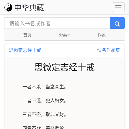
中华典藏
首页
分类
作家
思微定志经十戒
佚名作品集
思微定志经十戒
一者不杀，当念众生。
二者不淫，犯人妇女。
三者不盗，取非义财。
四者不欺，善恶反论。