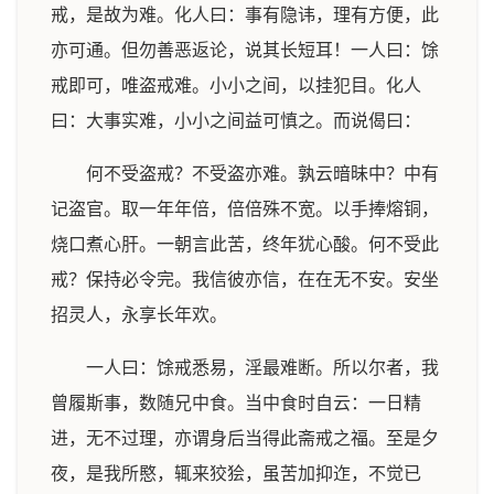
戒，是故为难。化人曰：事有隐讳，理有方便，此
亦可通。但勿善恶返论，说其长短耳！一人曰：馀
戒即可，唯盗戒难。小小之间，以挂犯目。化人
曰：大事实难，小小之间益可慎之。而说偈曰：
何不受盗戒？不受盗亦难。孰云暗昧中？中有
记盗官。取一年年倍，倍倍殊不宽。以手捧熔铜，
烧口煮心肝。一朝言此苦，终年犹心酸。何不受此
戒？保持必令完。我信彼亦信，在在无不安。安坐
招灵人，永享长年欢。
一人曰：馀戒悉易，淫最难断。所以尔者，我
曾履斯事，数随兄中食。当中食时自云：一日精
进，无不过理，亦谓身后当得此斋戒之福。至是夕
夜，是我所愍，辄来狡狯，虽苦加抑迮，不觉已