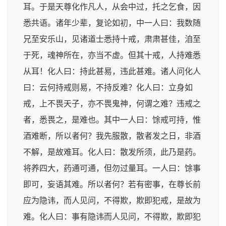
耳。于是天尊化作凡人，从会中过，托之乞食，因
悉共语。诸年少辈，复论如初，中一人曰：我数随
兄至安乐山，见诸道士悉持十戒，肃肃甚佳，洎至
于死，魂神所在，亦当不虚。但其十戒，人持难悉
从耳！化人曰：持此甚易，违此甚难。诸人问化人
曰：云何持戒则易，不持反难？化人曰：立身如
戒，上不畏天子，亦不畏鬼神，何谓之难？违戒之
者，悉畏之，是难也。其中一人曰：馀戒可持，惟
酒难断，所以者何？我先服散，散者发之日，非酒
不解，是故难耳。化人曰：散发所须，此乃是药。
将养四大，药通可通，但勿过量耳。一人曰：馀事
即可，妄语其难。所以者何？若有密事，在尊长前
应为隐讳，而人见问，不得欺，欺即犯戒，是故为
难。化人曰：事有隐讳而人见问，不得欺，欺即犯