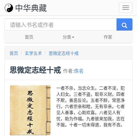
中华典藏
首页
分类
作家
首页
玄学五术
思微定志经十戒
思微定志经十戒
作者:
佚名
一者不杀，当念众生。二者不淫，犯
人妇女。三者不盗，取非义财。四者
不欺，善恶反论。五者不醉，常思净
行。六者宗亲和睦，无有非亲。七者
见人善事，心助欢喜。八者见人有
忧，助为作福。九者彼来加我，志在
不报。十者一切未得道，我有不吝。