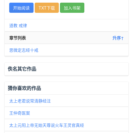
开始阅读
TXT下载
加入书架
道教
戒律
章节列表
升序↑
思微定志经十戒
佚名其它作品
猜你喜欢的作品
太上老君说常清静经注
王仲奇医案
太上元阳上帝无始天尊说火车王灵官真经