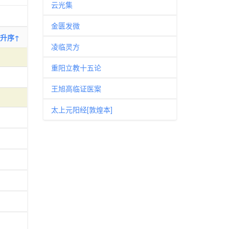
云光集
金匮发微
升序↑
凌临灵方
重阳立教十五论
王旭高临证医案
太上元阳经[敦煌本]