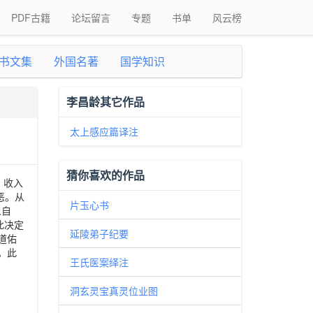
PDF古籍
论坛留言
专题
书单
风云榜
书文集
外国名著
国学知识
李昌龄其它作品
太上感应篇译注
猜你喜欢的作品
》收入
恶。从
片玉心书
人自
此决定
延陵弟子纪要
道佑
。此
王氏医案绎注
洞玄灵宝真灵位业图