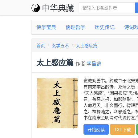
中华典藏
佛学宝典
儒理哲学
历史传记
诗词
首页
玄学五术
太上感应篇
太上感应篇
作者:
李昌龄
道教劝善书。约成书于北宋末
有南宋李昌龄传、郑清之赞
“天人感应”、“因果报应”
召，善恶之报，如影随形”。
人命寿夭。非义而行，背理
之、福禄随之，众邪避之，
书在南宋至明清时代流传甚
开始阅读
TXT下载