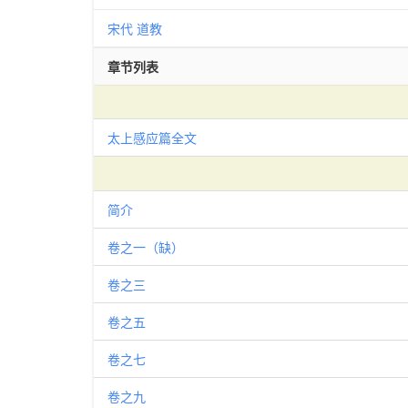
宋代
道教
章节列表
太上感应篇全文
简介
卷之一（缺）
卷之三
卷之五
卷之七
卷之九