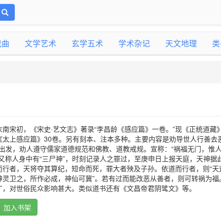
戏曲
文学艺术
玄学五术
学术杂记
天文地理
类
南宋初，《宋史·艺文志》著录“李昌龄《感应篇》一卷。”现《正统道藏
《太上感应篇》30卷。另有刻本、注本多种。主要内容是劝导世人行善去
思想出发，劝人遵守儒家道德规范和佛教、道教戒规。宣称：“祸福无门，惟
又称人身中有“三尸神”，时刻记录人之罪过，至庚申日上报天庭，天神据
而行者，天将夺其算纪，短命而死，罪大者殃及子孙。依道而行者，则“天
神灵卫之，所作必成，神仙可冀”。若有过而能改恶从善者，则可转祸为福
广，对世俗民众影响甚大。类似道书还有《文昌帝君阴骘文》等。
加入书架