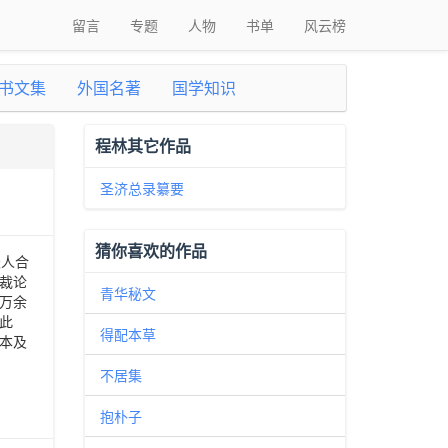
留言
专题
人物
书单
风云榜
书文集
外国名著
国学知识
程林其它作品
圣济总录纂要
猜你喜欢的作品
天人合
裁论
青华秘文
万余
此
得配本草
本及
不居集
抱朴子