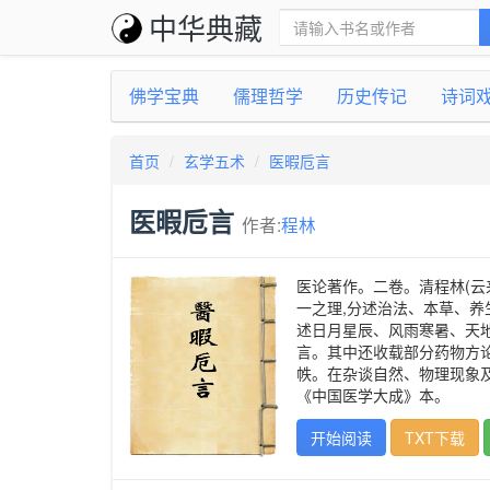
中华典藏
佛学宝典
儒理哲学
历史传记
诗词
首页
玄学五术
医暇卮言
医暇卮言
作者:
程林
医论著作。二卷。清程林(云
一之理,分述治法、本草、养
述日月星辰、风雨寒暑、天地
言。其中还收载部分药物方论
帙。在杂谈自然、物理现象及
《中国医学大成》本。
开始阅读
TXT下载