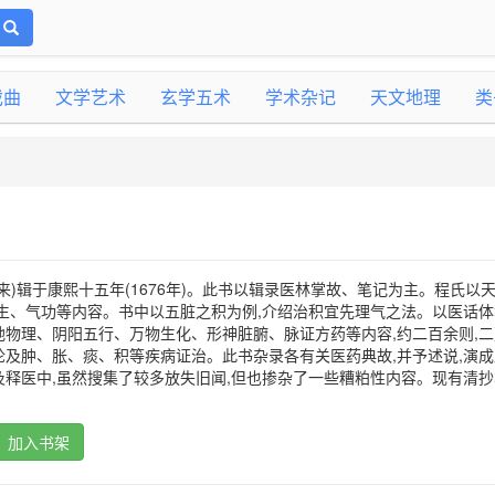
戏曲
文学艺术
玄学五术
学术杂记
天文地理
类
来)辑于康熙十五年(1676年)。此书以辑录医林掌故、笔记为主。程氏以
生、气功等内容。书中以五脏之积为例,介绍治积宜先理气之法。以医话体
物理、阴阳五行、万物生化、形神脏腑、脉证方药等内容,约二百余则,二
及肿、胀、痰、积等疾病证治。此书杂录各有关医药典故,并予述说,演成
释医中,虽然搜集了较多放失旧闻,但也掺杂了一些糟粕性内容。现有清抄
加入书架