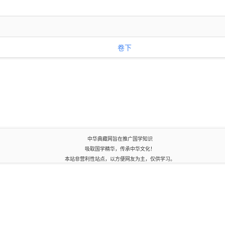
卷下
中华典藏网旨在推广国学知识
吸取国学精华，传承中华文化！
本站非营利性站点，以方便网友为主，仅供学习。