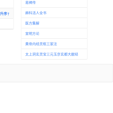
易裨传
麻科活人全书
升序↑
医方集解
宣明方论
黄帝内经灵枢三家注
太上洞玄灵宝三元玉京玄都大献经