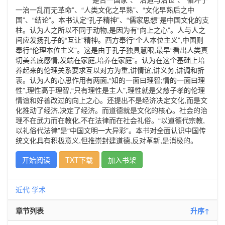
一治一乱而无革命”、“人类文化之早熟”、“文化早熟后之中
国”、“结论”。本书认定“孔子精神”、“儒家思想”是中国文化的支
柱。认为人之所以不同于动物,是因为有“向上之心”。人与人之
间应发扬孔子的“互让”精神。西方奉行“个人本位主义”,中国则
奉行“伦理本位主义”。这是由于孔子独具慧眼,最早“看出人类真
切美善底感情,发端在家庭,培养在家庭”。认为在这个基础上培
养起来的伦理关系要求互以对方为重,讲情谊,讲义务,讲调和折
衷。认为人的心思作用有两面,“知的一面曰理智;情的一面曰理
性”,理性高于理智,“只有理性是主人”,理性就是父慈子孝的伦理
情谊和好善改过的向上之心。还提出不是经济决定文化,而是文
化推动了经济,决定了经济。而道德就是文化的核心。社会的治
理不在武力而在教化,不在法律而在社会礼俗。“以道德代宗教,
以礼俗代法律”是“中国文明一大异彩”。本书对全面认识中国传
统文化具有积极意义,但推崇封建道德,反对革新,是消极的。
开始阅读
TXT下载
加入书架
近代
学术
章节列表
升序↑