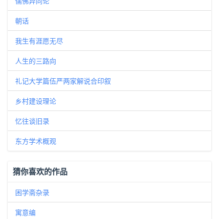
儒佛异同论
朝话
我生有涯愿无尽
人生的三路向
礼记大学篇伍严两家解说合印叙
乡村建设理论
忆往谈旧录
东方学术概观
猜你喜欢的作品
困学斋杂录
寓意编