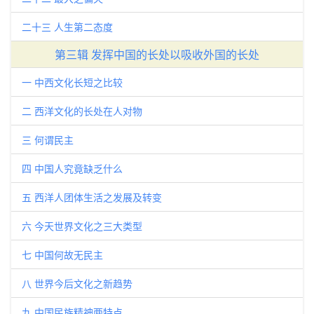
二十三 人生第二态度
第三辑 发挥中国的长处以吸收外国的长处
一 中西文化长短之比较
二 西洋文化的长处在人对物
三 何谓民主
四 中国人究竟缺乏什么
五 西洋人团体生活之发展及转变
六 今天世界文化之三大类型
七 中国何故无民主
八 世界今后文化之新趋势
九 中国民族精神两特点