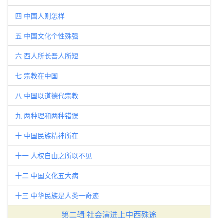
四 中国人则怎样
五 中国文化个性殊强
六 西人所长吾人所短
七 宗教在中国
八 中国以道德代宗教
九 两种理和两种错误
十 中国民族精神所在
十一 人权自由之所以不见
十二 中国文化五大病
十三 中华民族是人类一奇迹
第二辑 社会演进上中西殊途