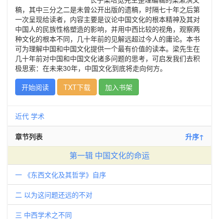
稿，其中三分之二是未曾公开出版的遗稿，时隔七十年之后第
一次呈现给读者，内容主要是议论中国文化的根本精神及其对
中国人的民族性格塑造的影响，并用中西比较的视角，观察两
种文化的根本不同，几十年前的见解远超过今人的庸论。本书
可为理解中国和中国文化提供一个最有价值的读本。梁先生在
几十年前对中国和中国文化诸多问题的思考，可启发我们去积
极思索：在未来30年，中国文化到底将走向何方。
开始阅读
TXT下载
加入书架
近代
学术
章节列表
升序↑
第一辑 中国文化的命运
一 《东西文化及其哲学》自序
二 以为这问题还远的不对
三 中西学术之不同