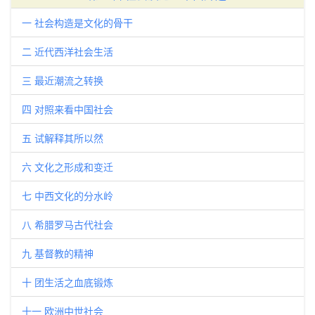
一 社会构造是文化的骨干
二 近代西洋社会生活
三 最近潮流之转换
四 对照来看中国社会
五 试解释其所以然
六 文化之形成和变迁
七 中西文化的分水岭
八 希腊罗马古代社会
九 基督教的精神
十 团生活之血底锻炼
十一 欧洲中世社会