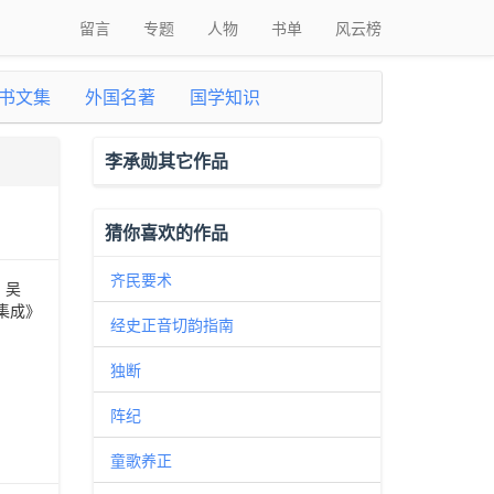
留言
专题
人物
书单
风云榜
书文集
外国名著
国学知识
李承勋其它作品
猜你喜欢的作品
齐民要术
、吴
集成》
经史正音切韵指南
独断
阵纪
童歌养正