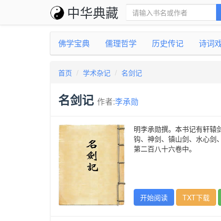
中华典藏
佛学宝典
儒理哲学
历史传记
诗词
首页
学术杂记
名剑记
名剑记
作者:
李承勋
明李承勋撰。本书记有轩辕
钩、神剑、镇山剑、水心剑
第二百八十六卷中。
开始阅读
TXT下载