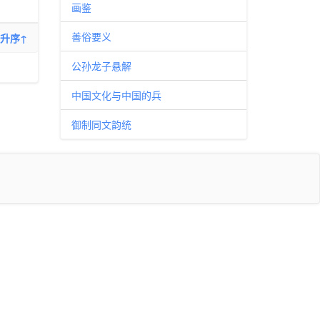
画鉴
善俗要义
升序↑
公孙龙子悬解
中国文化与中国的兵
御制同文韵统