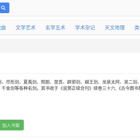
戏曲
文学艺术
玄学五术
学术杂记
天文地理
类
剑、尽形剑、夏禹剑、照胆、昆吾、辟邪剑、越王剑、龙泉太阿、吴二剑
、千金剑等各种名剑。其书收于《说郛正续合刊》续卷三十六,《古今图书
加入书架