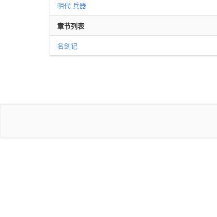
明代
兵器
章节列表
名剑记