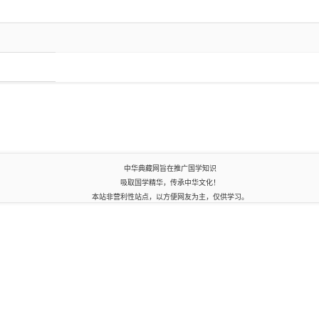
中华典藏网旨在推广国学知识
吸取国学精华，传承中华文化！
本站非营利性站点，以方便网友为主，仅供学习。