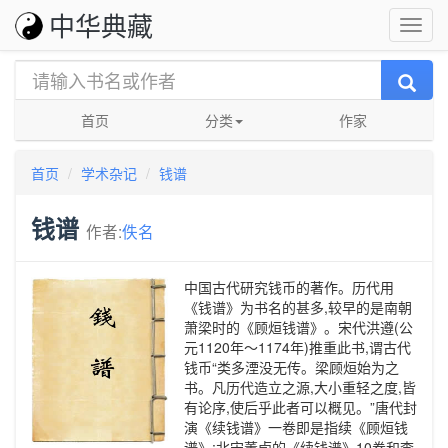
中华典藏
首页
分类
作家
首页
学术杂记
钱谱
钱谱
作者:
佚名
中国古代研究钱币的著作。历代用
《钱谱》为书名的甚多,较早的是南朝
萧梁时的《顾烜钱谱》。宋代洪遵(公
元1120年～1174年)推重此书,谓古代
钱币“类多湮没无传。梁顾烜始为之
书。凡历代造立之源,大小重轻之度,皆
有论序,使后乎此者可以概见。”唐代封
演《续钱谱》一卷即是指续《顾烜钱
谱》;北宋董卣的《续钱谱》10卷和李