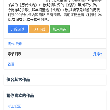
孝美的《历代钱谱》10卷;明朝陆深的《钱谱》等,都已失传。
今尚存明永乐洪熙年间董遹《钱谱》1卷,其辑录元以前的历代
钱钞200余种,但内容简略,且有错误。清朝江德量著《钱谱》24
卷,有图有说,惜未镌刊问世。
开始阅读
TXT下载
加入书架
明代
钱币
章节列表
升序↑
钱谱
佚名其它作品
猜你喜欢的作品
考工记图