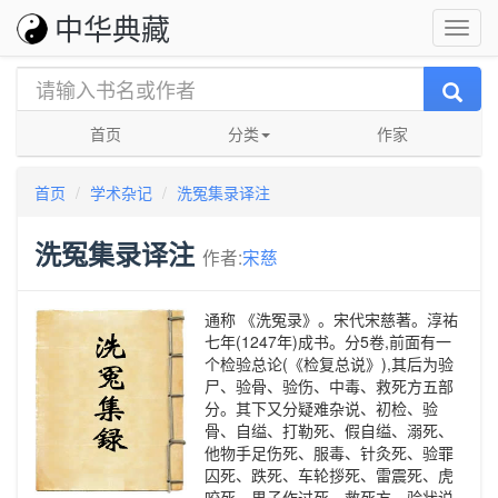
中华典藏
首页
分类
作家
首页
学术杂记
洗冤集录译注
洗冤集录译注
作者:
宋慈
通称 《洗冤录》。宋代宋慈著。淳祐
七年(1247年)成书。分5卷,前面有一
个检验总论(《检复总说》),其后为验
尸、验骨、验伤、中毒、救死方五部
分。其下又分疑难杂说、初检、验
骨、自缢、打勒死、假自缢、溺死、
他物手足伤死、服毒、针灸死、验罪
囚死、跌死、车轮拶死、雷震死、虎
咬死、男子作过死、救死方、验状说