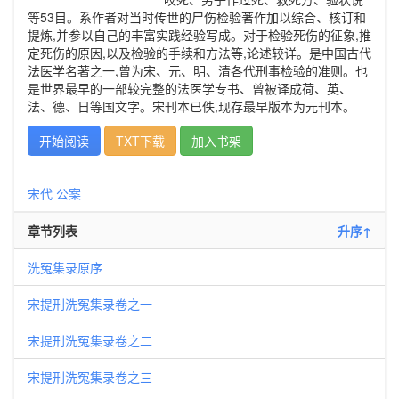
等53目。系作者对当时传世的尸伤检验著作加以综合、核订和
提炼,并参以自己的丰富实践经验写成。对于检验死伤的征象,推
定死伤的原因,以及检验的手续和方法等,论述较详。是中国古代
法医学名著之一,曾为宋、元、明、清各代刑事检验的准则。也
是世界最早的一部较完整的法医学专书、曾被译成荷、英、
法、德、日等国文字。宋刊本已佚,现存最早版本为元刊本。
开始阅读
TXT下载
加入书架
宋代
公案
章节列表
升序↑
洗冤集录原序
宋提刑洗冤集录卷之一
宋提刑洗冤集录卷之二
宋提刑洗冤集录卷之三