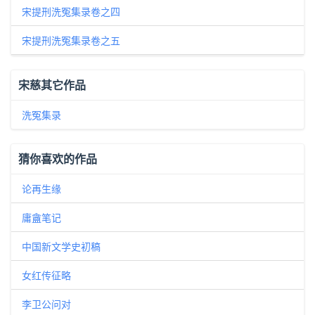
宋提刑洗冤集录卷之四
宋提刑洗冤集录卷之五
宋慈其它作品
洗冤集录
猜你喜欢的作品
论再生缘
庸盦笔记
中国新文学史初稿
女红传征略
李卫公问对